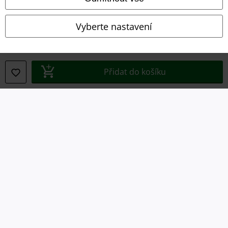
Prohlášení o shodě
Vyberte nastavení
Informace o přístupnosti
Nastavení souborů cookie
Přidat do košíku
Odstoupení od smlouvy
Všechny ceny jsou včetně DPH, bez
poštovného a balného
© 1986-2026 EMP Merchandising
Naše online obchody
EMP International
EMP France