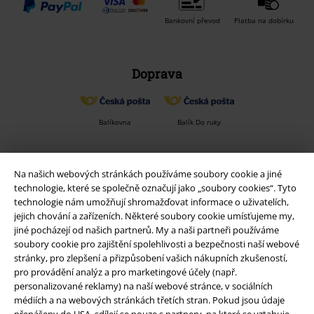
Bankovní převod
Platba na dobírku
Doprava
Balíkovna
Balík Do ruky
EMP aplikaci
Na našich webových stránkách používáme soubory cookie a jiné
technologie, které se společně označují jako „soubory cookies“. Tyto
Stáhněte si novou EMP aplikaci zdarma a využijte všechny nové
technologie nám umožňují shromažďovat informace o uživatelích,
funkce a výhody!
jejich chování a zařízeních. Některé soubory cookie umísťujeme my,
jiné pocházejí od našich partnerů. My a naši partneři používáme
soubory cookie pro zajištění spolehlivosti a bezpečnosti naší webové
stránky, pro zlepšení a přizpůsobení vašich nákupních zkušeností,
pro provádění analýz a pro marketingové účely (např.
personalizované reklamy) na naší webové stránce, v sociálních
A Warner Music Group Company
médiích a na webových stránkách třetích stran. Pokud jsou údaje