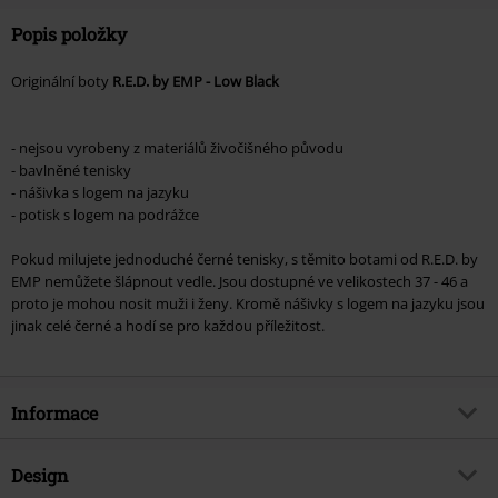
Popis položky
Originální boty
R.E.D. by EMP - Low Black
- nejsou vyrobeny z materiálů živočišného původu
- bavlněné tenisky
- nášivka s logem na jazyku
- potisk s logem na podrážce
Pokud milujete jednoduché černé tenisky, s těmito botami od R.E.D. by
EMP nemůžete šlápnout vedle. Jsou dostupné ve velikostech 37 - 46 a
proto je mohou nosit muži i ženy. Kromě nášivky s logem na jazyku jsou
jinak celé černé a hodí se pro každou příležitost.
Informace
Zboží č.
297735
Design