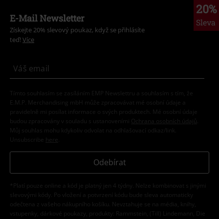
20%
E-Mail Newsletter
Sleva
Získejte 20% slevový poukaz, když se přihlásíte
teď!
Více
Tímto souhlasím se zasíláním EMP Newslettru a souhlasím s tím, že
E.M.P. Merchandising mbH může zpracovávat mé osobní údaje a
pravidelně mi posílat informace o svých produktech. Mé osobní údaje
budou zpracovány v souladu s ustanoveními
Ochrana osobních údajů
.
Můj souhlas mohu kdykoliv odvolat na odhlašovací odkaz/link.
Unsubscribe
here
.
Odebírat
*Platí pouze online a kód je platný jen 4 týdny. Nelze kombinovat s jinými
slevovými kódy. Po vložení a potvrzení kódu bude sleva automaticky
odečtena z vašeho nákupního košíku. Nevztahuje se na média, knihy,
vstupenky, dárkové poukazy, produkty: Rammstein, (Till) Lindemann, Die