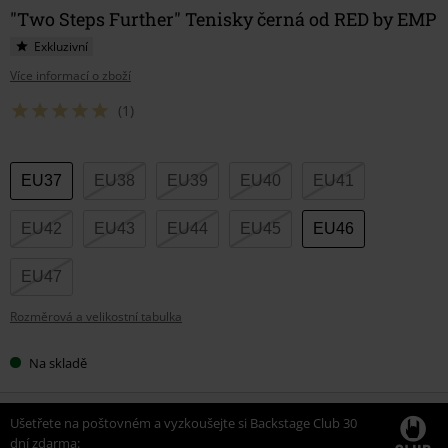
"Two Steps Further" Tenisky černá od RED by EMP
Exkluzivní
Více informací o zboží
(1)
Vyberte
EU37
EU38
EU39
EU40
EU41
si
velikost
EU42
EU43
EU44
EU45
EU46
EU47
Rozměrová a velikostní tabulka
Na skladě
Ušetřete na poštovném a vyzkoušejte si Backstage Club 30
dní zdarma: