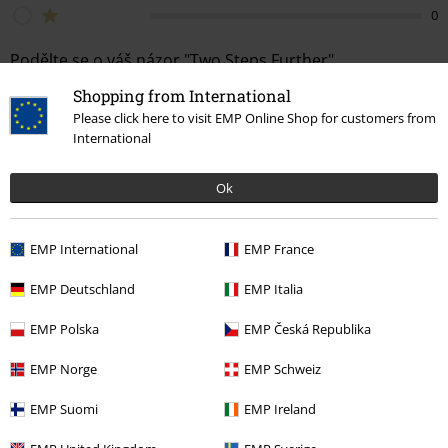
0
Podělte se o váš názor "Two Steps Further".
Shopping from International
Napsat hodnocení
Please click here to visit EMP Online Shop for customers from
International
Ok
How do reviews work?
Třídit podle
Datum
Nápomocný
EMP International
EMP France
EMP Deutschland
EMP Italia
Petr J.
EMP Polska
EMP Česká Republika
3 Hodnocení
Publikováno: Pondělí, 01.05.2017
EMP Norge
EMP Schweiz
Doporučuji
EMP Suomi
EMP Ireland
Příjemné na nošení