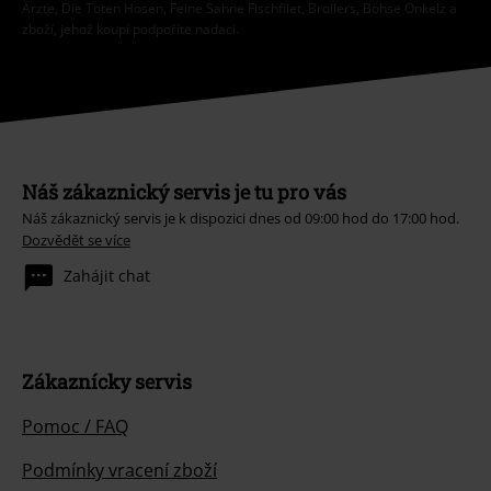
Ärzte, Die Toten Hosen, Feine Sahne Fischfilet, Broilers, Böhse Onkelz a
zboží, jehož koupí podpoříte nadaci.
Náš zákaznický servis je tu pro vás
Náš zákaznický servis je k dispozici dnes od 09:00 hod do 17:00 hod.
Dozvědět se více
Zahájit chat
Zákaznícky servis
Pomoc / FAQ
Podmínky vracení zboží