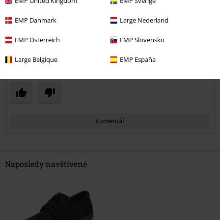
EMP United Kingdom
EMP Sverige
EMP Danmark
Large Nederland
EMP Österreich
EMP Slovensko
Ověřená recenze
Large Belgique
EMP España
Pomohlo Vám toto hodnocení?
Komentář
Naposledy navštívené