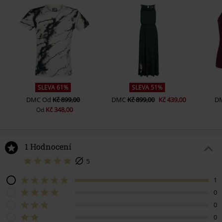
SLEVA 61%
SLEVA 51%
DMC
Od
Kč 899,00
DMC
Kč 899,00
Kč 439,00
D
Kč 348,00
Od
1 Hodnocení
5
1
0
0
0