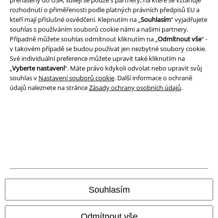
přenášeny do USA, sdílejí se pouze s partnery, na které se vztahuje
rozhodnutí o přiměřenosti podle platných právních předpisů EU a
kteří mají příslušné osvědčení. Klepnutím na „
Souhlasím
“ vyjadřujete
souhlas s používáním souborů cookie námi a našimi partnery.
Případně můžete souhlas odmítnout kliknutím na „
Odmítnout vše
“ -
v takovém případě se budou používat jen nezbytné soubory cookie.
Své individuální preference můžete upravit také kliknutím na
„
Vyberte nastavení
“. Máte právo kdykoli odvolat nebo upravit svůj
souhlas v
Nastavení souborů cookie
. Další informace o ochraně
údajů naleznete na stránce
Zásady ochrany osobních údajů
.
Právní informace
Podmínky
Prohlášení
Ochrana osobních údajů
Souhlasím
Likvidace odpadu a ochrana životního prostředí
Odmítnout vše