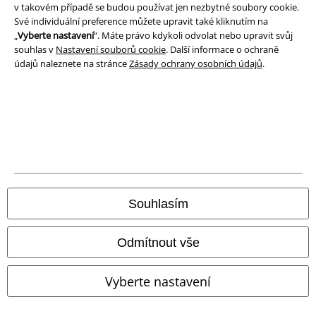
v takovém případě se budou používat jen nezbytné soubory cookie.
Své individuální preference můžete upravit také kliknutím na
Likvidace odpadu a ochrana životního prostředí
„
Vyberte nastavení
“. Máte právo kdykoli odvolat nebo upravit svůj
souhlas v
Nastavení souborů cookie
. Další informace o ochraně
Prohlášení o shodě
údajů naleznete na stránce
Zásady ochrany osobních údajů
.
Informace o přístupnosti
Nastavení souborů cookie
Odstoupení od smlouvy
Všechny ceny jsou včetně DPH, bez
poštovného a balného
Souhlasím
© 1986-2026 EMP Merchandising
Odmítnout vše
Vyberte nastavení
Naše online obchody
EMP International