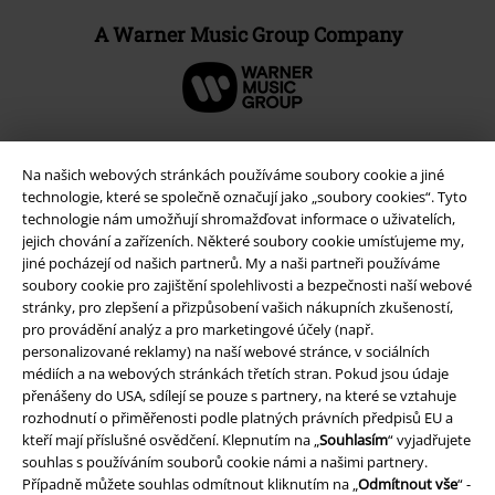
A Warner Music Group Company
Na našich webových stránkách používáme soubory cookie a jiné
technologie, které se společně označují jako „soubory cookies“. Tyto
technologie nám umožňují shromažďovat informace o uživatelích,
jejich chování a zařízeních. Některé soubory cookie umísťujeme my,
jiné pocházejí od našich partnerů. My a naši partneři používáme
soubory cookie pro zajištění spolehlivosti a bezpečnosti naší webové
stránky, pro zlepšení a přizpůsobení vašich nákupních zkušeností,
pro provádění analýz a pro marketingové účely (např.
personalizované reklamy) na naší webové stránce, v sociálních
Právní informace
médiích a na webových stránkách třetích stran. Pokud jsou údaje
Podmínky
přenášeny do USA, sdílejí se pouze s partnery, na které se vztahuje
rozhodnutí o přiměřenosti podle platných právních předpisů EU a
kteří mají příslušné osvědčení. Klepnutím na „
Souhlasím
“ vyjadřujete
Prohlášení
souhlas s používáním souborů cookie námi a našimi partnery.
Případně můžete souhlas odmítnout kliknutím na „
Odmítnout vše
“ -
Ochrana osobních údajů