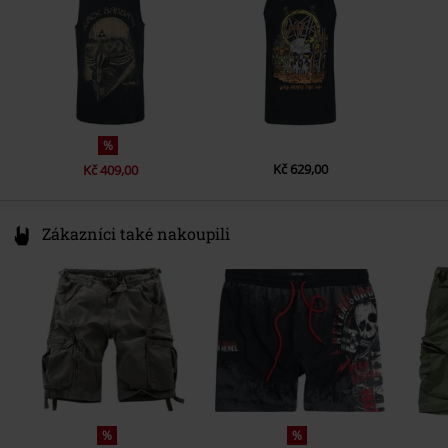
productsafety@universal-music.com
Barva
vícebarevný
%
Kč 629,00
Kč 409,00
Zákazníci také nakoupili
%
%