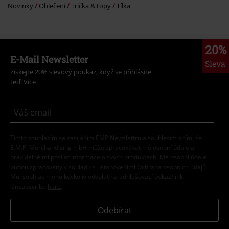
Novinky
Oblečení
Trička & topy
Tílka
20%
E-Mail Newsletter
Sleva
Získejte 20% slevový poukaz, když se přihlásíte
teď!
Více
Tímto souhlasím se zasíláním EMP Newslettru a souhlasím s tím, že
E.M.P. Merchandising mbH může zpracovávat mé osobní údaje a
pravidelně mi posílat informace o svých produktech. Mé osobní údaje
budou zpracovány v souladu s ustanoveními
Ochrana osobních údajů
.
Můj souhlas mohu kdykoliv odvolat na odhlašovací odkaz/link.
Unsubscribe
here
.
Odebírat