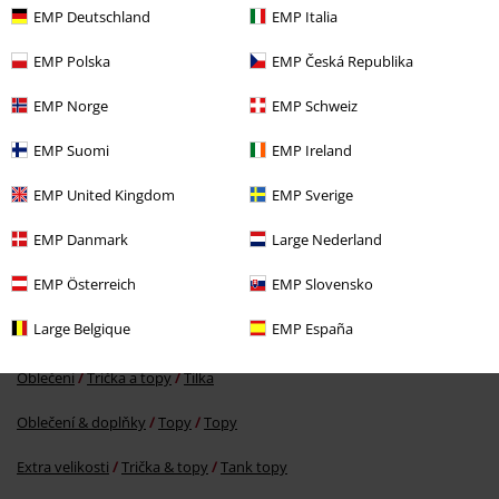
EMP Deutschland
EMP Italia
EMP Polska
EMP Česká Republika
EMP Norge
EMP Schweiz
EMP Suomi
EMP Ireland
%
EMP United Kingdom
EMP Sverige
Kč 519,00
EMP Danmark
Large Nederland
EMP Österreich
EMP Slovensko
More categories. More options.
Large Belgique
EMP España
Extra velikosti
Muži
Oblečení
Trička a topy
Tílka
Oblečení & doplňky
Topy
Topy
Extra velikosti
Trička & topy
Tank topy