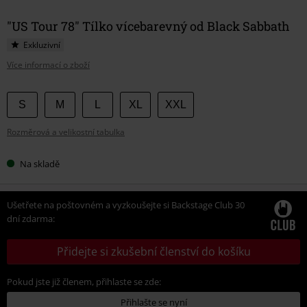
"US Tour 78" Tílko vícebarevný od Black Sabbath
Exkluzivní
Více informací o zboží
Vyberte
S
M
L
XL
XXL
si
Rozměrová a velikostní tabulka
velikost
Na skladě
Ušetřete na poštovném a vyzkoušejte si Backstage Club 30
dní zdarma:
Přidejte si zkušební členství do košíku
Pokud jste již členem, přihlaste se zde:
Přihlašte se nyní