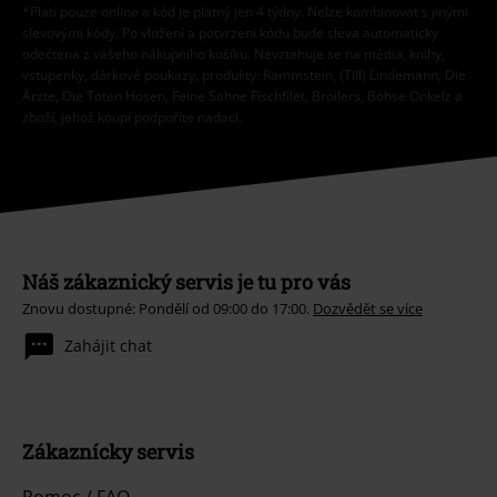
*Platí pouze online a kód je platný jen 4 týdny. Nelze kombinovat s jinými
slevovými kódy. Po vložení a potvrzení kódu bude sleva automaticky
odečtena z vašeho nákupního košíku. Nevztahuje se na média, knihy,
vstupenky, dárkové poukazy, produkty: Rammstein, (Till) Lindemann, Die
Ärzte, Die Toten Hosen, Feine Sahne Fischfilet, Broilers, Böhse Onkelz a
zboží, jehož koupí podpoříte nadaci.
Náš zákaznický servis je tu pro vás
Znovu dostupné: Pondělí od 09:00 do 17:00.
Dozvědět se více
Zahájit chat
Zákaznícky servis