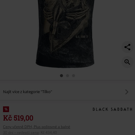
Najít více z kategorie "Tílko"
%
Kč 519,00
Ceny včetně DPH, Plus poštovné a balné
30 dní – nejlepší cena
:
Kč 434,40