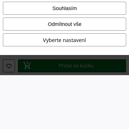
Souhlasím
Likvidace odpadu a ochrana životního prostředí
Prohlášení o shodě
Odmítnout vše
Informace o přístupnosti
Vyberte nastavení
Nastavení souborů cookie
Odstoupení od smlouvy
Přidat do košíku
Všechny ceny jsou včetně DPH, bez
poštovného a balného
© 1986-2026 EMP Merchandising
Naše online obchody
EMP International