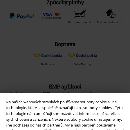
Způsoby platby
Bankovní převod
Platba na dobírku
Doprava
Balíkovna
Balík Do ruky
EMP aplikaci
Stáhněte si novou EMP aplikaci zdarma a využijte všechny nové
funkce a výhody!
Na našich webových stránkách používáme soubory cookie a jiné
technologie, které se společně označují jako „soubory cookies“. Tyto
technologie nám umožňují shromažďovat informace o uživatelích,
jejich chování a zařízeních. Některé soubory cookie umísťujeme my,
jiné pocházejí od našich partnerů. My a naši partneři používáme