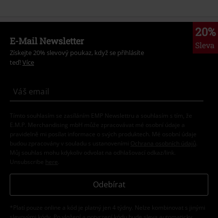
20%
E-Mail Newsletter
Sleva
Získejte 20% slevový poukaz, když se přihlásíte
teď!
Více
Tímto souhlasím se zasíláním EMP Newslettru a souhlasím s tím, že
E.M.P. Merchandising mbH může zpracovávat mé osobní údaje a
pravidelně mi posílat informace o svých produktech. Mé osobní údaje
budou zpracovány v souladu s ustanoveními
Ochrana osobních údajů
.
Můj souhlas mohu kdykoliv odvolat na odhlašovací odkaz/link.
Unsubscribe
here
.
Odebírat
*Platí pouze online a kód je platný jen 4 týdny. Nelze kombinovat s jinými
slevovými kódy. Po vložení a potvrzení kódu bude sleva automaticky