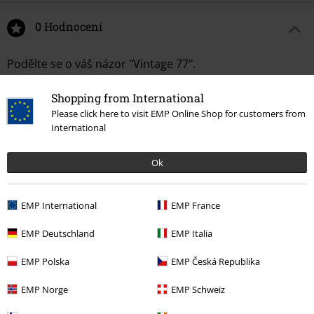
0 Hodnocení
Podělte se o váš názor "Vintage 77".
Napsat hodnocení
Shopping from International
Please click here to visit EMP Online Shop for customers from
International
Ok
EMP International
EMP France
EMP Deutschland
EMP Italia
EMP Polska
EMP Česká Republika
Naposledy navštívené
EMP Norge
EMP Schweiz