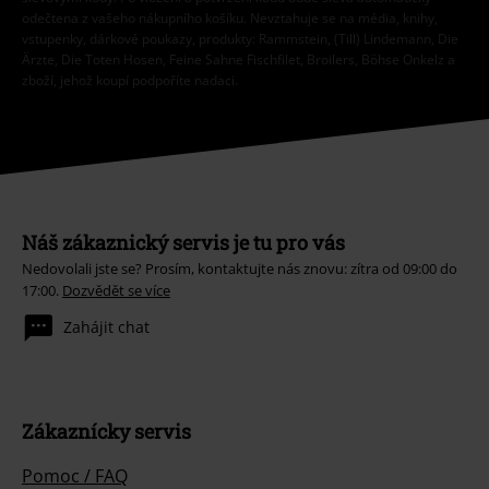
odečtena z vašeho nákupního košíku. Nevztahuje se na média, knihy,
vstupenky, dárkové poukazy, produkty: Rammstein, (Till) Lindemann, Die
Ärzte, Die Toten Hosen, Feine Sahne Fischfilet, Broilers, Böhse Onkelz a
zboží, jehož koupí podpoříte nadaci.
Náš zákaznický servis je tu pro vás
Nedovolali jste se? Prosím, kontaktujte nás znovu: zítra od 09:00 do
17:00.
Dozvědět se více
Zahájit chat
Zákaznícky servis
Pomoc / FAQ