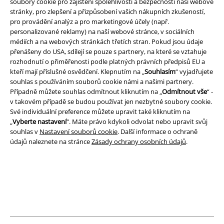
soubory cookie pro zajištění spolehlivosti a bezpečnosti naší webové
A Warner Music Group Company
stránky, pro zlepšení a přizpůsobení vašich nákupních zkušeností,
pro provádění analýz a pro marketingové účely (např.
personalizované reklamy) na naší webové stránce, v sociálních
médiích a na webových stránkách třetích stran. Pokud jsou údaje
přenášeny do USA, sdílejí se pouze s partnery, na které se vztahuje
rozhodnutí o přiměřenosti podle platných právních předpisů EU a
kteří mají příslušné osvědčení. Klepnutím na „
Souhlasím
“ vyjadřujete
souhlas s používáním souborů cookie námi a našimi partnery.
Případně můžete souhlas odmítnout kliknutím na „
Odmítnout vše
“ -
v takovém případě se budou používat jen nezbytné soubory cookie.
Své individuální preference můžete upravit také kliknutím na
„
Vyberte nastavení
“. Máte právo kdykoli odvolat nebo upravit svůj
souhlas v
Nastavení souborů cookie
. Další informace o ochraně
údajů naleznete na stránce
Zásady ochrany osobních údajů
.
Právní informace
Podmínky
Prohlášení
Ochrana osobních údajů