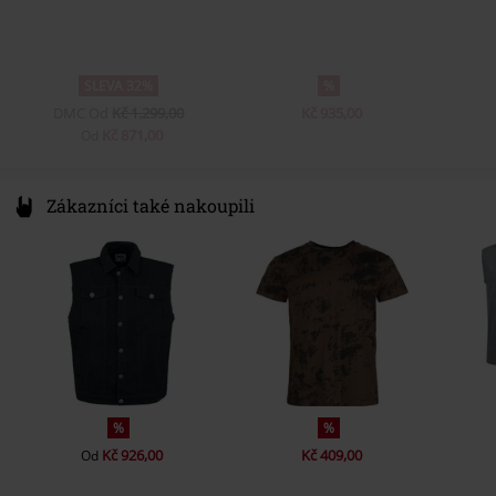
SLEVA 32%
%
DMC
Od
Kč 1.299,00
Kč 935,00
Kč 871,00
Od
Zákazníci také nakoupili
%
%
Kč 926,00
Kč 409,00
Od