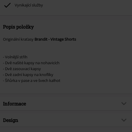
podpoříte nadaci.
Vynikající služby
Popis položky
Originální kraťasy
Brandit - Vintage Shorts
- Volnější střih
- Dvě našité kapsy na nohavicích
- Dvě zasouvací kapsy
- Dvě zadní kapsy na knoflíky
- Šňůrka v pase a ve švech kalhot
Informace
Zboží č.
185231
Design
Název
Vintage Shorts