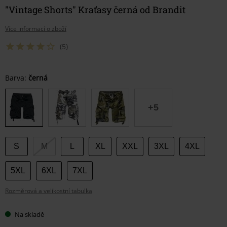
"Vintage Shorts" Kraťasy černá od Brandit
Více informací o zboží
(5)
Vyberte
Barva:
černá
si
velikost
+5
S
M
L
XL
XXL
3XL
4XL
5XL
6XL
7XL
Rozměrová a velikostní tabulka
Na skladě