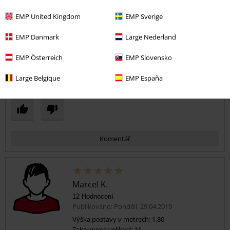
EMP United Kingdom
EMP Sverige
Kvalita
EMP Danmark
Large Nederland
1
Design
5
EMP Österreich
EMP Slovensko
Střih
5
Large Belgique
EMP España
Pomohlo Vám toto hodnocení?
Komentář
Marcel K.
12 Hodnocení
Publikováno: Pondělí, 29.04.2019
Výška postavy v metrech: 1,80
Zakoupena velikost: M