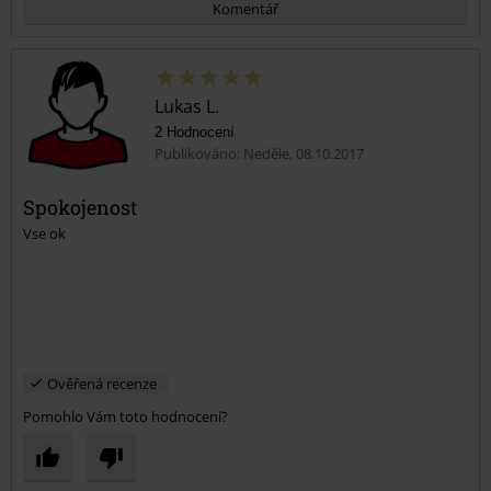
Komentář
Lukas L.
2 Hodnocení
Publikováno: Neděle, 08.10.2017
Spokojenost
Vse ok
Odeslat komentář
Ověřená recenze
Pomohlo Vám toto hodnocení?