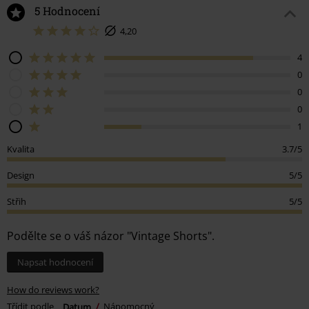
5 Hodnocení
4,20
4
0
0
0
1
Kvalita
3.7/5
Design
5/5
Střih
5/5
Podělte se o váš názor "Vintage Shorts".
Napsat hodnocení
How do reviews work?
Třídit podle
Datum
Nápomocný