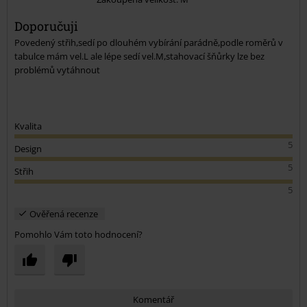
Odeslat komentář
Doporučuji
Povedený střih,sedí po dlouhém vybírání parádně,podle roměrů v
tabulce mám vel.L ale lépe sedí vel.M,stahovací šňůrky lze bez
problémů vytáhnout
Kvalita
5
Design
5
Střih
5
Ověřená recenze
Pomohlo Vám toto hodnocení?
Komentář