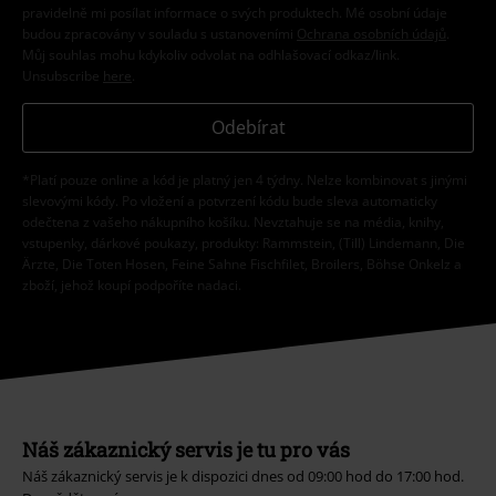
pravidelně mi posílat informace o svých produktech. Mé osobní údaje
budou zpracovány v souladu s ustanoveními
Ochrana osobních údajů
.
Můj souhlas mohu kdykoliv odvolat na odhlašovací odkaz/link.
Unsubscribe
here
.
Odebírat
*Platí pouze online a kód je platný jen 4 týdny. Nelze kombinovat s jinými
slevovými kódy. Po vložení a potvrzení kódu bude sleva automaticky
odečtena z vašeho nákupního košíku. Nevztahuje se na média, knihy,
vstupenky, dárkové poukazy, produkty: Rammstein, (Till) Lindemann, Die
Ärzte, Die Toten Hosen, Feine Sahne Fischfilet, Broilers, Böhse Onkelz a
zboží, jehož koupí podpoříte nadaci.
Náš zákaznický servis je tu pro vás
Náš zákaznický servis je k dispozici dnes od 09:00 hod do 17:00 hod.