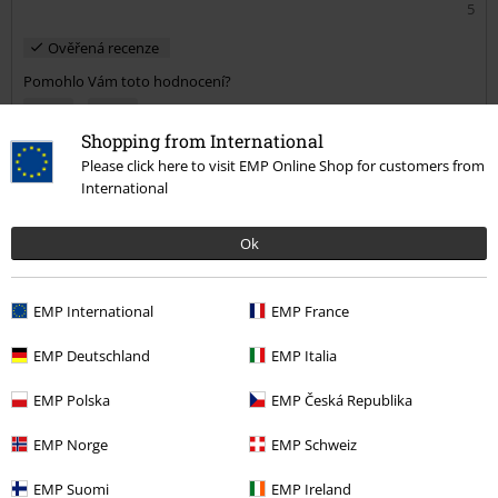
5
Ověřená recenze
Pomohlo Vám toto hodnocení?
Shopping from International
Please click here to visit EMP Online Shop for customers from
Komentář
International
Ok
Milan Chlebis O.
EMP International
EMP France
1 Hodnocení
Publikováno: Středa, 12.08.2020
EMP Deutschland
EMP Italia
Milan
EMP Polska
EMP Česká Republika
Shit!!!! Mám je chvíli ,dvakrát na slunku a jsou vybledlé jak nějakej
Odeslat komentář
shit od Vietnamce ....to bych raději nakoupil u nich nez vás....za
EMP Norge
EMP Schweiz
takové peníze hrůza!!!!!!
EMP Suomi
EMP Ireland