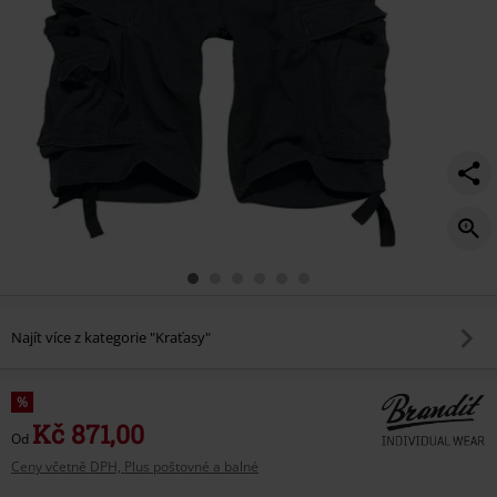
Najít více z kategorie "Kraťasy"
%
Kč 871,00
Od
Ceny včetně DPH, Plus poštovné a balné