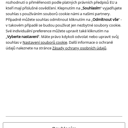
rozhodnutí o přiměřenosti podle platných právních předpisů EU a
kteří mají příslušné osvědčení. Klepnutím na „
Souhlasím
“ vyjadřujete
Právní informace
souhlas s používáním souborů cookie námi a našimi partnery.
Případně můžete souhlas odmítnout kliknutím na „
Odmítnout vše
“ -
Podmínky
v takovém případě se budou používat jen nezbytné soubory cookie.
Své individuální preference můžete upravit také kliknutím na
Prohlášení
„
Vyberte nastavení
“. Máte právo kdykoli odvolat nebo upravit svůj
souhlas v
Nastavení souborů cookie
. Další informace o ochraně
údajů naleznete na stránce
Zásady ochrany osobních údajů
.
Ochrana osobních údajů
Likvidace odpadu a ochrana životního prostředí
Prohlášení o shodě
Informace o přístupnosti
Nastavení souborů cookie
Odstoupení od smlouvy
Všechny ceny jsou včetně DPH, bez
poštovného a balného