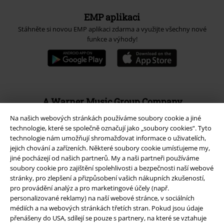
EMP aplikaci
Stáhněte si novou EMP aplikaci zdarma a využijte všechny nové
funkce a výhody!
A Warner Music Group Company
Na našich webových stránkách používáme soubory cookie a jiné
technologie, které se společně označují jako „soubory cookies“. Tyto
technologie nám umožňují shromažďovat informace o uživatelích,
jejich chování a zařízeních. Některé soubory cookie umísťujeme my,
jiné pocházejí od našich partnerů. My a naši partneři používáme
soubory cookie pro zajištění spolehlivosti a bezpečnosti naší webové
stránky, pro zlepšení a přizpůsobení vašich nákupních zkušeností,
pro provádění analýz a pro marketingové účely (např.
personalizované reklamy) na naší webové stránce, v sociálních
médiích a na webových stránkách třetích stran. Pokud jsou údaje
přenášeny do USA, sdílejí se pouze s partnery, na které se vztahuje