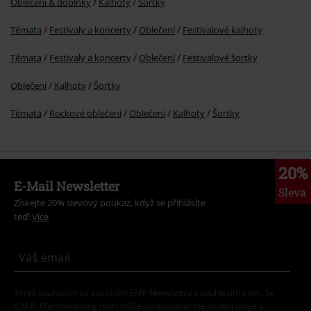
Oblečení & doplňky
Kalhoty
Šortky
Témata
Festivaly a koncerty
Oblečení
Festivalové kalhoty
Témata
Festivaly a koncerty
Oblečení
Festivalové šortky
Oblečení
Kalhoty
Šortky
Témata
Rockové oblečení
Oblečení
Kalhoty
Šortky
20%
E-Mail Newsletter
Sleva
Získejte 20% slevový poukaz, když se přihlásíte
teď!
Více
Tímto souhlasím se zasíláním EMP Newslettru a souhlasím s tím, že
E.M.P. Merchandising mbH může zpracovávat mé osobní údaje a