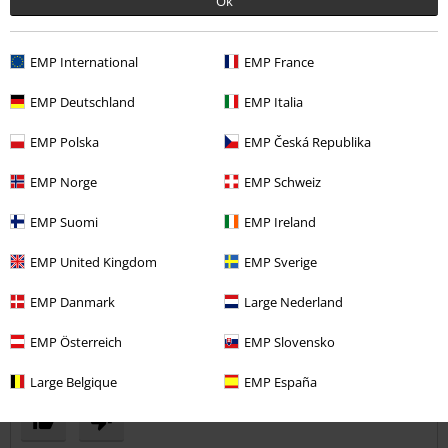
Ok
Komentář
EMP International
EMP France
Petr K.
EMP Deutschland
EMP Italia
9 Hodnocení
EMP Polska
EMP Česká Republika
Publikováno: Čtvrtek, 07.04.2016
EMP Norge
EMP Schweiz
Kvalita
Super materiál, dobře padnou, spokojenost :) přední knoflík by
Odeslat komentář
EMP Suomi
EMP Ireland
nemusel být našitý, ale kovový..
EMP United Kingdom
EMP Sverige
EMP Danmark
Large Nederland
EMP Österreich
EMP Slovensko
Ověřená recenze
Large Belgique
EMP España
Pomohlo Vám toto hodnocení?