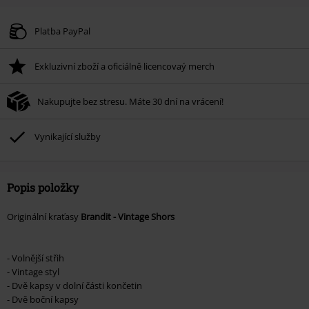
Platba PayPal
Exkluzivní zboží a oficiálně licencovaý merch
Nakupujte bez stresu. Máte 30 dní na vrácení!
Vynikající služby
Popis položky
Originální kraťasy
Brandit - Vintage Shors
- Volnější střih
- Vintage styl
- Dvě kapsy v dolní části končetin
- Dvě boční kapsy