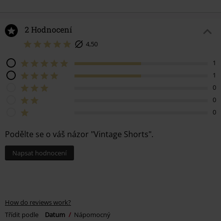
2 Hodnocení
4,50
1
1
0
0
0
Podělte se o váš názor "Vintage Shorts".
Napsat hodnocení
How do reviews work?
Třídit podle
Datum
Nápomocný