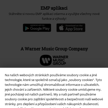
EMP aplikaci
Stáhněte si novou EMP aplikaci zdarma a využijte všechny nové
funkce a výhody!
A Warner Music Group Company
Na našich webových stránkách používáme soubory cookie a jiné
technologie, které se společně označují jako „soubory cookies“. Tyto
technologie nám umožňují shromažďovat informace o uživatelích,
jejich chování a zařízeních. Některé soubory cookie umísťujeme my,
jiné pocházejí od našich partnerů. My a naši partneři používáme
soubory cookie pro zajištění spolehlivosti a bezpečnosti naší webové
stránky, pro zlepšení a přizpůsobení vašich nákupních zkušeností,