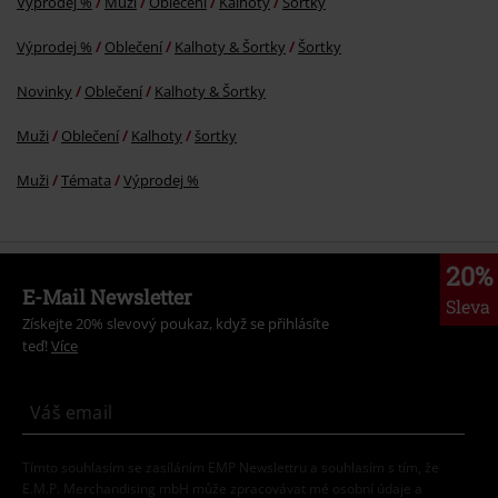
Výprodej %
Muži
Oblečení
Kalhoty
Šortky
Výprodej %
Oblečení
Kalhoty & Šortky
Šortky
Novinky
Oblečení
Kalhoty & Šortky
Muži
Oblečení
Kalhoty
šortky
Muži
Témata
Výprodej %
20%
E-Mail Newsletter
Sleva
Získejte 20% slevový poukaz, když se přihlásíte
teď!
Více
Tímto souhlasím se zasíláním EMP Newslettru a souhlasím s tím, že
E.M.P. Merchandising mbH může zpracovávat mé osobní údaje a