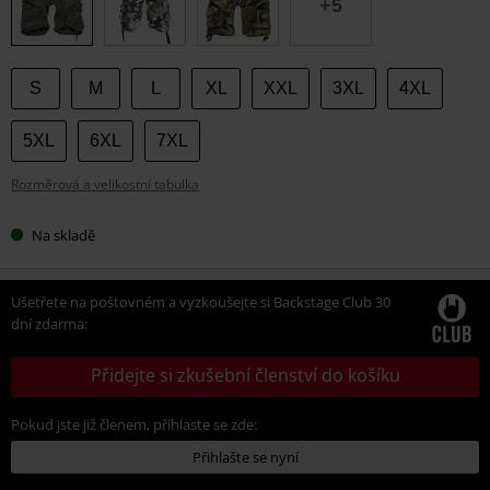
+5
S
M
L
XL
XXL
3XL
4XL
5XL
6XL
7XL
Rozměrová a velikostní tabulka
Na skladě
Ušetřete na poštovném a vyzkoušejte si Backstage Club 30
dní zdarma:
Přidejte si zkušební členství do košíku
Pokud jste již členem, přihlaste se zde:
Přihlašte se nyní