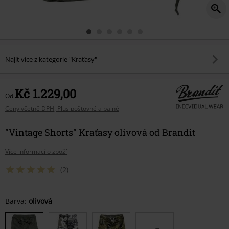
Najít více z kategorie "Kraťasy"
Kč 1.229,00
Od
Ceny včetně DPH, Plus poštovné a balné
"Vintage Shorts" Kraťasy olivová od Brandit
Více informací o zboží
(2)
Vyberte
Barva:
olivová
si
velikost