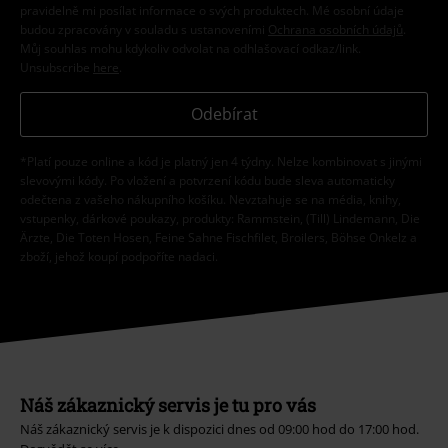
pravidelně mi posílat informace o svých produktech. Mé osobní údaje
budou zpracovány v souladu s ustanoveními
Ochrana osobních údajů
.
Můj souhlas mohu kdykoliv odvolat na odhlašovací odkaz/link.
Unsubscribe
here
.
Odebírat
*Platí pouze online a kód je platný jen 4 týdny. Nelze kombinovat s jinými
slevovými kódy. Po vložení a potvrzení kódu bude sleva automaticky
odečtena z vašeho nákupního košíku. Nevztahuje se na média, knihy,
vstupenky, dárkové poukazy, produkty: Rammstein, (Till) Lindemann, Die
Ärzte, Die Toten Hosen, Feine Sahne Fischfilet, Broilers, Böhse Onkelz a
zboží, jehož koupí podpoříte nadaci.
Náš zákaznický servis je tu pro vás
Náš zákaznický servis je k dispozici dnes od 09:00 hod do 17:00 hod.