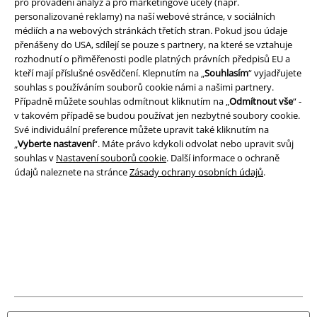
pro provádění analýz a pro marketingové účely (např.
personalizované reklamy) na naší webové stránce, v sociálních
Právní informace
médiích a na webových stránkách třetích stran. Pokud jsou údaje
přenášeny do USA, sdílejí se pouze s partnery, na které se vztahuje
Podmínky
rozhodnutí o přiměřenosti podle platných právních předpisů EU a
kteří mají příslušné osvědčení. Klepnutím na „
Souhlasím
“ vyjadřujete
souhlas s používáním souborů cookie námi a našimi partnery.
Prohlášení
Případně můžete souhlas odmítnout kliknutím na „
Odmítnout vše
“ -
v takovém případě se budou používat jen nezbytné soubory cookie.
Ochrana osobních údajů
Své individuální preference můžete upravit také kliknutím na
„
Vyberte nastavení
“. Máte právo kdykoli odvolat nebo upravit svůj
Likvidace odpadu a ochrana životního prostředí
souhlas v
Nastavení souborů cookie
. Další informace o ochraně
údajů naleznete na stránce
Zásady ochrany osobních údajů
.
Prohlášení o shodě
Informace o přístupnosti
Nastavení souborů cookie
Odstoupení od smlouvy
Všechny ceny jsou včetně DPH, bez
poštovného a balného