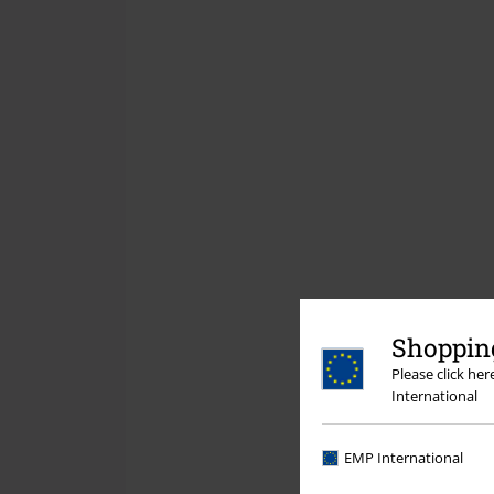
Shopping
Please click he
International
EMP International