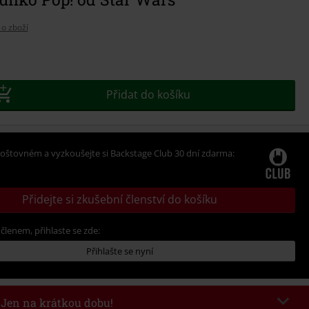
 o zboží
Přidat do košíku
oštovném a vyzkoušejte si Backstage Club 30 dní zdarma:
Přidejte si zkušební členství do košíku
 členem, přihlaste se zde:
Přihlašte se nyní
- Jen na krátkou dobu!