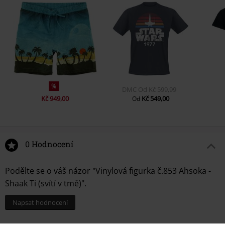
%
DMC
Od
Kč 599,99
Kč 949,00
Kč 549,00
Od
0 Hodnocení
Podělte se o váš názor "Vinylová figurka č.853 Ahsoka -
Shaak Ti (svítí v tmě)".
Napsat hodnocení