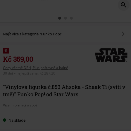
Najít více z kategorie "Funko Pop!"
%
Kč 359,00
Ceny včetně DPH, Plus poštovné a balné
30 dní – nejlepší cena
:
Kč 287,20
"Vinylová figurka č.853 Ahsoka - Shaak Ti (svítí v
tmě)" Funko Pop! od Star Wars
Více informací o zboží
Na skladě