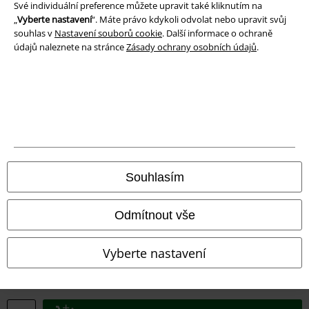
Své individuální preference můžete upravit také kliknutím na
„
Vyberte nastavení
“. Máte právo kdykoli odvolat nebo upravit svůj
Prohlášení o shodě
souhlas v
Nastavení souborů cookie
. Další informace o ochraně
údajů naleznete na stránce
Zásady ochrany osobních údajů
.
Informace o přístupnosti
Nastavení souborů cookie
Odstoupení od smlouvy
Všechny ceny jsou včetně DPH, bez
poštovného a balného
© 1986-2026 EMP Merchandising
Souhlasím
Odmítnout vše
Naše online obchody
Vyberte nastavení
EMP International
EMP France