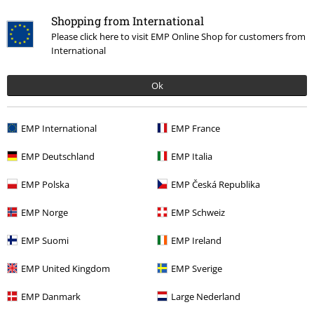
Shopping from International
Please click here to visit EMP Online Shop for customers from
International
Ok
EMP International
EMP France
More categories. More options.
EMP Deutschland
EMP Italia
Životní styl
Figurky
Funk Pop!
Pop! Disney
EMP Polska
EMP Česká Republika
Životní styl
Figurky
Funk Pop!
Funko Pop! NOVÉ
EMP Norge
EMP Schweiz
Životní styl
Figurky
Funk Pop!
Pop! Star Wars
EMP Suomi
EMP Ireland
Zábava
EMP United Kingdom
EMP Sverige
Filmy & seriály
Funko Pop!
EMP Danmark
Large Nederland