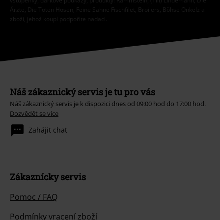
vstupenky, dárkové poukazy, produkty: Rammstein, (Till) Lindemann, Die
Ärzte, Die Toten Hosen, Feine Sahne Fischfilet, Broilers, Böhse Onkelz a
zboží, jehož koupí podpoříte nadaci.
Náš zákaznický servis je tu pro vás
Náš zákaznický servis je k dispozici dnes od 09:00 hod do 17:00 hod.
Dozvědět se více
Zahájit chat
Zákaznícky servis
Pomoc / FAQ
Podmínky vracení zboží