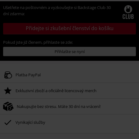
Ušetřete na poštovném a vyzkoušejte si Backstage Club 30
dní zdarma:
Přidejte si zkušební členství do košíku
Pokud jste již členem, přihlaste se zde:
Přihlašte se nyní
Platba PayPal
Exkluzivní zboží a oficiálně licencovaý merch
Nakupujte bez stresu. Máte 30 dní na vrácení!
Vynikající služby