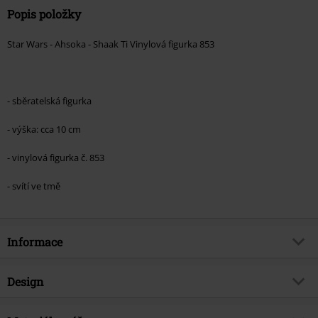
Popis položky
Star Wars - Ahsoka - Shaak Ti Vinylová figurka 853
- sběratelská figurka
- výška: cca 10 cm
- vinylová figurka č. 853
- svítí ve tmě
Informace
Zboží č.
596245
Design
Název
Vinylová figurka č.853 Ahsoka -
Shaak Ti (svítí v tmě)
Typ výrobku
Funko Pop!