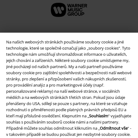
Na našich webových stránkách používáme soubory cookie a jiné
technologie, které se společně označují jako „soubory cookies“. Tyto
technologie nám umožňují shromažďovat informace o uživatelích,
jejich chování a zařízeních. Některé soubory cookie umísťujeme my,
jiné pocházejí od našich partnerů. My a naši partneři používáme
soubory cookie pro zajištění spolehlivosti a bezpečnosti naší webové
stránky, pro zlepšení a přizpůsobení vašich nákupních zkušeností,
Právní informace
pro provádění analýz a pro marketingové účely (např.
personalizované reklamy) na naší webové stránce, v sociálních
Podmínky
médiích a na webových stránkách třetích stran. Pokud jsou údaje
přenášeny do USA, sdílejí se pouze s partnery, na které se vztahuje
Prohlášení
rozhodnutí o přiměřenosti podle platných právních předpisů EU a
kteří mají příslušné osvědčení. Klepnutím na „
Souhlasím
“ vyjadřujete
souhlas s používáním souborů cookie námi a našimi partnery.
Ochrana osobních údajů
Případně můžete souhlas odmítnout kliknutím na „
Odmítnout vše
“ -
v takovém případě se budou používat jen nezbytné soubory cookie.
Likvidace odpadu a ochrana životního prostředí