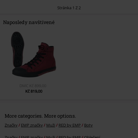
Stránka 1 Z 2
Naposledy navštívené
Odeslat komentář
DMC
Kč 899,00
Kč 819,00
More categories. More options.
Značky
EMP značky
Muži
RED by EMP
Boty
Značky
EMP značky
Muži
RED by EMP
Oblečení