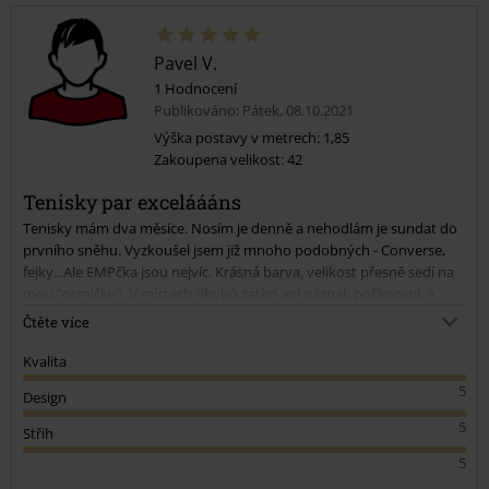
Pavel V.
1 Hodnocení
Publikováno: Pátek, 08.10.2021
Výška postavy v metrech: 1,85
Zakoupena velikost: 42
Tenisky par exceláááns
Tenisky mám dva měsíce. Nosím je denně a nehodlám je sundat do
prvního sněhu. Vyzkoušel jsem již mnoho podobných - Converse,
fejky...Ale EMPčka jsou nejvíc. Krásná barva, velikost přesně sedí na
mou "osmičku". V místech ohybů zatím ani náznak poškození, a
podotýkám při každodenním nošení celý den. Podrážka je také
Čtěte více
pevná. Jediné co, a to je spíš mým občasným neopatrným zouváním,
je, že vnitřek u paty se trochu potrhal. Ale to bych asi u plátěnek při
Kvalita
denním nošení a zouvání chtěl moc. Snad vydrží ještě aspoň dvě
5
Design
sezony. A až doslouží koupím si tu nové. Děkuji a doporučuji.
5
Střih
5