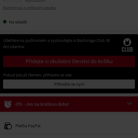
Rozměrová a velikostní tabulka
Na skladě
Ušetřete na poštovném a vyzkoušejte si Backstage Club 30
dní zdarma:
Přidejte si zkušební členství do košíku
Pokud jste již členem, přihlaste se zde:
Přihlašte se nyní
-15% - Jen na krátkou dobu!
Kód poukazu
AFTERWORK
Kopírovat kód
Platí jen pro 8/6/26 od 16:00 do 23:59 hodin.
Platba PayPal
Minimální hodnota objednávky 1.299 Kč.