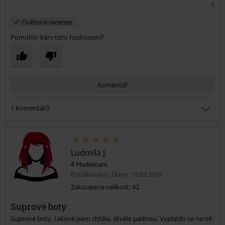
5
Ověřená recenze
Pomohlo Vám toto hodnocení?
Komentář
1 Komentářů
Michaela K.
Publikováno: Pátek, 19.03.2021 12:36:24 PM
Ahoj
Ludmila J.
4 Hodnocení
Publikováno: Úterý, 19.03.2019
Byl tento komentář užitečný?
Zakoupena velikost: 42
Odeslat komentář
Suprové boty
Suprové boty, takové jsem chtěla, skvěle padnou. Vyplatilo se na ně