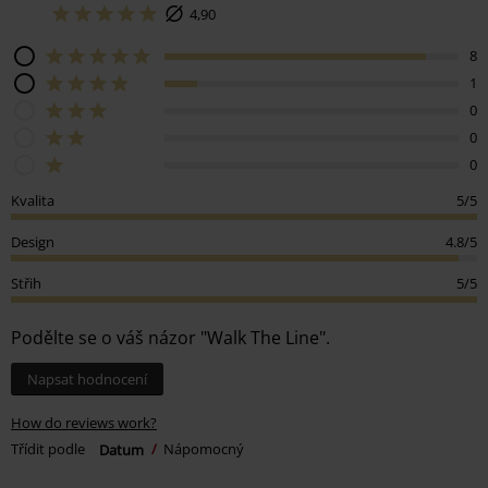
4,90
8
1
0
0
0
Kvalita
5/5
Design
4.8/5
Střih
5/5
Podělte se o váš názor "Walk The Line".
Napsat hodnocení
How do reviews work?
Třídit podle
Datum
Nápomocný