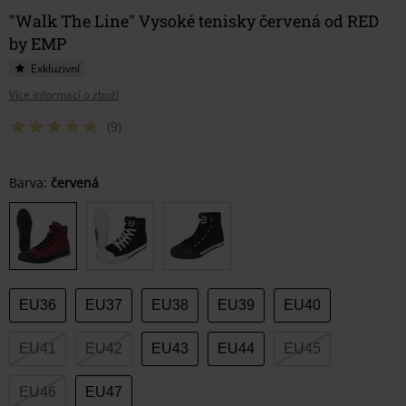
"Walk The Line" Vysoké tenisky červená od RED
by EMP
Exkluzivní
Více informací o zboží
(9)
Vyberte
Barva:
červená
si
velikost
EU36
EU37
EU38
EU39
EU40
EU41
EU42
EU43
EU44
EU45
EU46
EU47