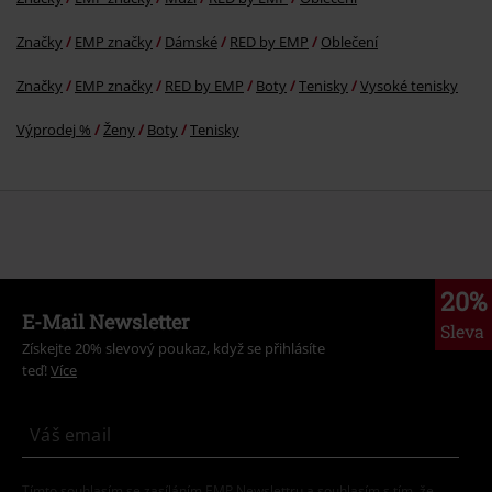
Značky
EMP značky
Dámské
RED by EMP
Oblečení
Značky
EMP značky
RED by EMP
Boty
Tenisky
Vysoké tenisky
Výprodej %
Ženy
Boty
Tenisky
20%
E-Mail Newsletter
Sleva
Získejte 20% slevový poukaz, když se přihlásíte
teď!
Více
Tímto souhlasím se zasíláním EMP Newslettru a souhlasím s tím, že