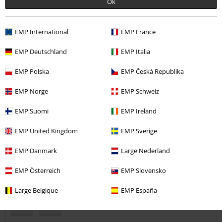
Ok
Výška postavy v metrech: 1,86
Zakoupena velikost: 43
Odeslat komentář
EMP International
EMP France
Doporučuji.
Velmi kvalitní zpracování, pevná pata.
EMP Deutschland
EMP Italia
EMP Polska
EMP Česká Republika
EMP Norge
EMP Schweiz
Kvalita
EMP Suomi
EMP Ireland
5
Design
EMP United Kingdom
EMP Sverige
5
Střih
EMP Danmark
Large Nederland
5
EMP Österreich
EMP Slovensko
Ověřená recenze
Pomohlo Vám toto hodnocení?
Large Belgique
EMP España