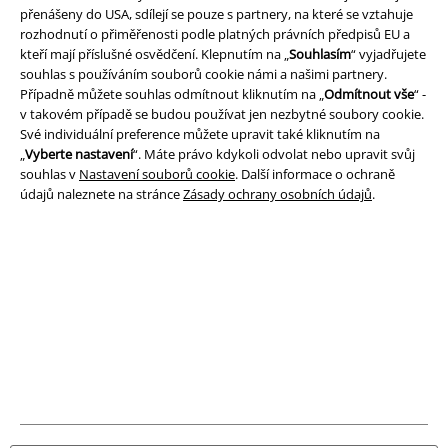
přenášeny do USA, sdílejí se pouze s partnery, na které se vztahuje
rozhodnutí o přiměřenosti podle platných právních předpisů EU a
Právní informace
kteří mají příslušné osvědčení. Klepnutím na „
Souhlasím
“ vyjadřujete
souhlas s používáním souborů cookie námi a našimi partnery.
Podmínky
Případně můžete souhlas odmítnout kliknutím na „
Odmítnout vše
“ -
v takovém případě se budou používat jen nezbytné soubory cookie.
Prohlášení
Své individuální preference můžete upravit také kliknutím na
„
Vyberte nastavení
“. Máte právo kdykoli odvolat nebo upravit svůj
souhlas v
Nastavení souborů cookie
. Další informace o ochraně
Ochrana osobních údajů
údajů naleznete na stránce
Zásady ochrany osobních údajů
.
Likvidace odpadu a ochrana životního prostředí
Prohlášení o shodě
Informace o přístupnosti
Nastavení souborů cookie
Odstoupení od smlouvy
Všechny ceny jsou včetně DPH, bez
poštovného a balného