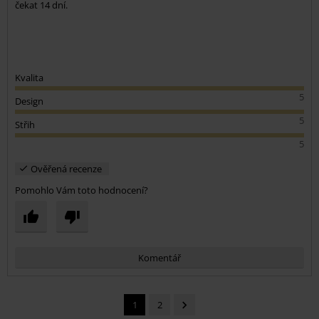
čekat 14 dní.
Kvalita
5
Design
5
Střih
5
Ověřená recenze
Pomohlo Vám toto hodnocení?
Komentář
1
2