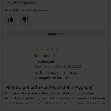
Ověřená recenze
Pomohlo Vám toto hodnocení?
Komentář
Michaela K.
1 Hodnocení
Publikováno: Čtvrtek, 25.03.2021
Výška postavy v metrech: 1,74
Zakoupena velikost: 39
Odeslat komentář
Pěkné a pohodlné botky, co dobře vypadají
Doručení bylo celkem rychlé cca týden. Botky jsou pohodlné,
lehoučké a co je hlavní, mají měkkou špičku, takže netlačí a dobře se
v nich chodí. Trochu jsem se bála šířky, že budou příliš úzké, protože
mám širší chodidlo, ale úplně v pohodě,sedí výborně. Jediné co bych