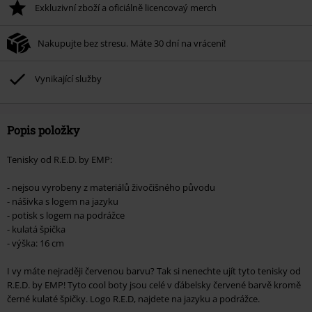
Exkluzivní zboží a oficiálně licencovaý merch
Po zadání kódu v košíku, se sleva uplatní automaticky.
Nelze kombinovat s jinými akciovými kódy. Sleva se nevztahuje na: knihy,
Nakupujte bez stresu. Máte 30 dní na vrácení!
média, vstupenky, Rammstein, (Till) Lindemann, Böhse Onkelz, Broilers, Die
Ärzte, Die Toten Hosen, Metality, dárkové poukazy a položky, jejichž koupí
podpoříte nadaci.
Vynikající služby
Popis položky
Tenisky od R.E.D. by EMP:
- nejsou vyrobeny z materiálů živočišného původu
- nášivka s logem na jazyku
- potisk s logem na podrážce
- kulatá špička
- výška: 16 cm
I vy máte nejraději červenou barvu? Tak si nenechte ujít tyto tenisky od
R.E.D. by EMP! Tyto cool boty jsou celé v ďábelsky červené barvě kromě
černé kulaté špičky. Logo R.E.D, najdete na jazyku a podrážce.