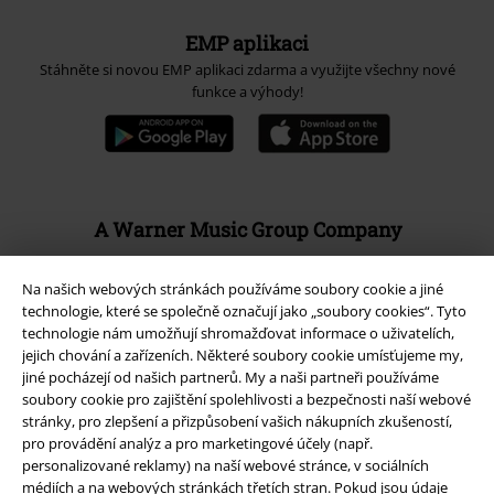
EMP aplikaci
Stáhněte si novou EMP aplikaci zdarma a využijte všechny nové
funkce a výhody!
A Warner Music Group Company
Na našich webových stránkách používáme soubory cookie a jiné
technologie, které se společně označují jako „soubory cookies“. Tyto
technologie nám umožňují shromažďovat informace o uživatelích,
jejich chování a zařízeních. Některé soubory cookie umísťujeme my,
jiné pocházejí od našich partnerů. My a naši partneři používáme
soubory cookie pro zajištění spolehlivosti a bezpečnosti naší webové
stránky, pro zlepšení a přizpůsobení vašich nákupních zkušeností,
pro provádění analýz a pro marketingové účely (např.
personalizované reklamy) na naší webové stránce, v sociálních
médiích a na webových stránkách třetích stran. Pokud jsou údaje