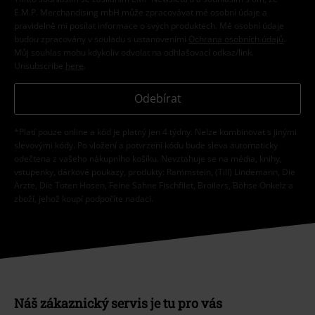
E.M.P. Merchandising mbH může zpracovávat mé osobní údaje a
pravidelně mi posílat informace o svých produktech. Mé osobní údaje
budou zpracovány v souladu s ustanoveními
Ochrana osobních údajů
.
Můj souhlas mohu kdykoliv odvolat na odhlašovací odkaz/link.
Unsubscribe
here
.
Odebírat
*Platí pouze online a kód je platný jen 4 týdny. Nelze kombinovat s jinými
slevovými kódy. Po vložení a potvrzení kódu bude sleva automaticky
odečtena z vašeho nákupního košíku. Nevztahuje se na média, knihy,
vstupenky, dárkové poukazy, produkty: Rammstein, (Till) Lindemann, Die
Ärzte, Die Toten Hosen, Feine Sahne Fischfilet, Broilers, Böhse Onkelz a
zboží, jehož koupí podpoříte nadaci.
Náš zákaznický servis je tu pro vás