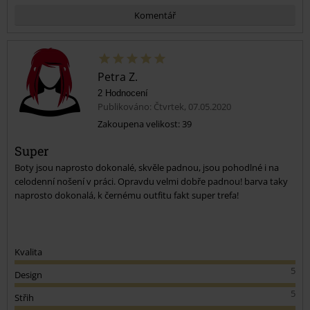
Komentář
Petra Z.
2 Hodnocení
Publikováno: Čtvrtek, 07.05.2020
Zakoupena velikost: 39
Super
Odeslat komentář
Boty jsou naprosto dokonalé, skvěle padnou, jsou pohodlné i na
celodenní nošení v práci. Opravdu velmi dobře padnou! barva taky
naprosto dokonalá, k černému outfitu fakt super trefa!
Kvalita
5
Design
5
Střih