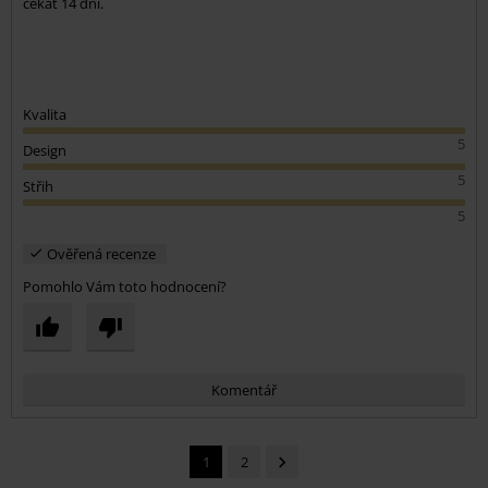
čekat 14 dní.
Kvalita
5
Design
5
Střih
5
Ověřená recenze
Pomohlo Vám toto hodnocení?
Komentář
1
2