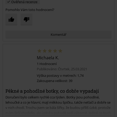
Ověřená recenze
Pomohlo Vám toto hodnocení?
Komentář
Michaela K.
1 Hodnocení
Publikováno: Čtvrtek, 25.03.2021
Výška postavy v metrech: 1,74
Zakoupena velikost: 39
Odeslat komentář
Pěkné a pohodlné botky, co dobře vypadají
Doručení bylo celkem rychlé cca týden. Botky jsou pohodlné,
lehoučké a co je hlavní, mají měkkou špičku, takže netlačí a dobře se
v nich chodí. Trochu jsem se bála šířky, že budou příliš úzké, protože
mám širší chodidlo, ale úplně v pohodě,sedí výborně. Jediné co bych