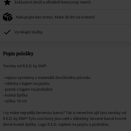
Exkluzivní zboží a oficiálně licencovaý merch
Po zadání kódu v košíku, se sleva uplatní automaticky.
Nelze kombinovat s jinými akciovými kódy. Sleva se nevztahuje na: knihy,
Nakupujte bez stresu. Máte 30 dní na vrácení!
média, vstupenky, Rammstein, (Till) Lindemann, Böhse Onkelz, Broilers, Die
Ärzte, Die Toten Hosen, Metality, dárkové poukazy a položky, jejichž koupí
podpoříte nadaci.
Vynikající služby
Popis položky
Tenisky od R.E.D. by EMP:
- nejsou vyrobeny z materiálů živočišného původu
- nášivka s logem na jazyku
- potisk s logem na podrážce
- kulatá špička
- výška: 16 cm
I vy máte nejraději červenou barvu? Tak si nenechte ujít tyto tenisky od
R.E.D. by EMP! Tyto cool boty jsou celé v ďábelsky červené barvě kromě
černé kulaté špičky. Logo R.E.D, najdete na jazyku a podrážce.