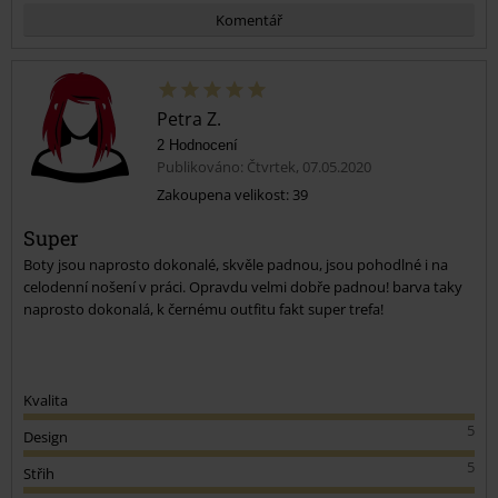
Komentář
Petra Z.
2 Hodnocení
Publikováno: Čtvrtek, 07.05.2020
Zakoupena velikost: 39
Super
Odeslat komentář
Boty jsou naprosto dokonalé, skvěle padnou, jsou pohodlné i na
celodenní nošení v práci. Opravdu velmi dobře padnou! barva taky
naprosto dokonalá, k černému outfitu fakt super trefa!
Kvalita
5
Design
5
Střih