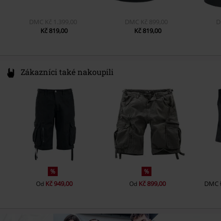
DMC
Kč 1.399,00
DMC
Kč 899,00
D
Kč 819,00
Kč 819,00
Zákazníci také nakoupili
%
%
Kč 949,00
Kč 899,00
DMC
Od
Od