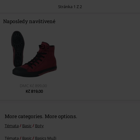
Stránka 1 Z 2
Naposledy navštívené
Odeslat komentář
DMC
Kč 899,00
Kč 819,00
More categories. More options.
Témata
Basic
Boty
Témata
Basic
Basics Muži