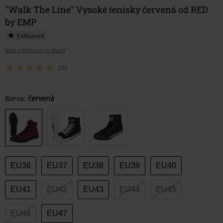
"Walk The Line" Vysoké tenisky červená od RED
by EMP
Exkluzivní
Více informací o zboží
(9)
Vyberte
Barva:
červená
si
velikost
EU36
EU37
EU38
EU39
EU40
EU41
EU42
EU43
EU44
EU45
EU46
EU47