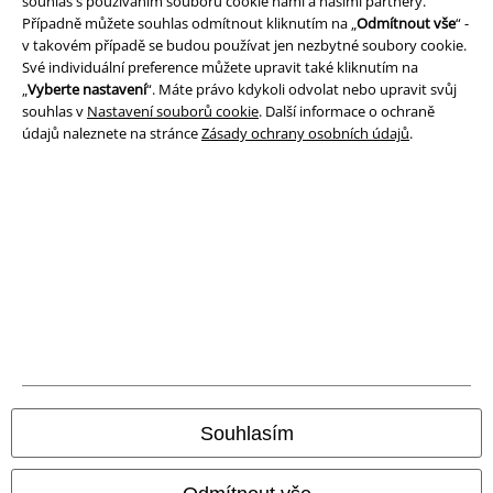
souhlas s používáním souborů cookie námi a našimi partnery.
Podmínky
Případně můžete souhlas odmítnout kliknutím na „
Odmítnout vše
“ -
v takovém případě se budou používat jen nezbytné soubory cookie.
Prohlášení
Své individuální preference můžete upravit také kliknutím na
„
Vyberte nastavení
“. Máte právo kdykoli odvolat nebo upravit svůj
Ochrana osobních údajů
souhlas v
Nastavení souborů cookie
. Další informace o ochraně
údajů naleznete na stránce
Zásady ochrany osobních údajů
.
Likvidace odpadu a ochrana životního prostředí
Prohlášení o shodě
Informace o přístupnosti
Nastavení souborů cookie
Odstoupení od smlouvy
Všechny ceny jsou včetně DPH, bez
poštovného a balného
Souhlasím
© 1986-2026 EMP Merchandising