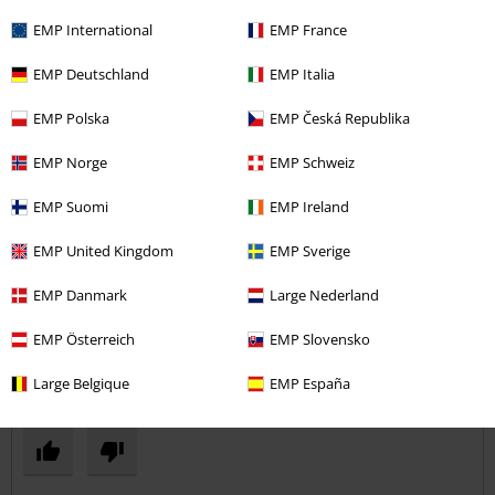
Výška postavy v metrech: 1,86
EMP International
EMP France
Zakoupena velikost: 43
Odeslat komentář
Doporučuji.
EMP Deutschland
EMP Italia
Velmi kvalitní zpracování, pevná pata.
EMP Polska
EMP Česká Republika
EMP Norge
EMP Schweiz
EMP Suomi
EMP Ireland
Kvalita
EMP United Kingdom
EMP Sverige
5
Design
EMP Danmark
Large Nederland
5
Střih
5
EMP Österreich
EMP Slovensko
Ověřená recenze
Large Belgique
EMP España
Pomohlo Vám toto hodnocení?