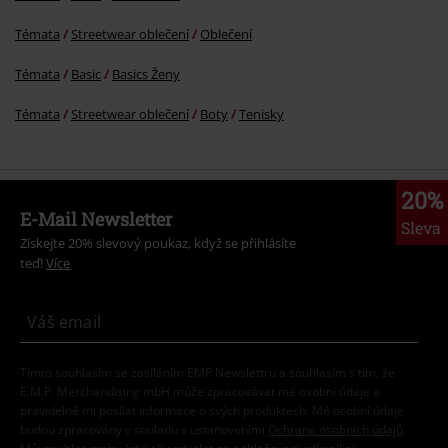
Témata
Streetwear oblečení
Oblečení
Témata
Basic
Basics Ženy
Témata
Streetwear oblečení
Boty
Tenisky
20%
E-Mail Newsletter
Sleva
Získejte 20% slevový poukaz, když se přihlásíte
teď!
Více
Tímto souhlasím se zasíláním EMP Newslettru a souhlasím s tím, že
E.M.P. Merchandising mbH může zpracovávat mé osobní údaje a
pravidelně mi posílat informace o svých produktech. Mé osobní údaje
budou zpracovány v souladu s ustanoveními
Ochrana osobních údajů
.