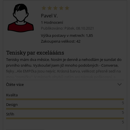
Pavel V.
1 Hodnocení
Publikováno: Pátek, 08.10.2021
Výška postavy v metrech: 1,85
Zakoupena velikost: 42
Tenisky par exceláááns
Tenisky mám dva měsíce. Nosím je denně a nehodlám je sundat do
prvního sněhu. Vyzkoušel jsem již mnoho podobných - Converse,
fejky...Ale EMPčka jsou nejvíc. Krásná barva, velikost přesně sedí na
mou "osmičku". V místech ohybů zatím ani náznak poškození, a
podotýkám při každodenním nošení celý den. Podrážka je také
Čtěte více
pevná. Jediné co, a to je spíš mým občasným neopatrným zouváním,
je, že vnitřek u paty se trochu potrhal. Ale to bych asi u plátěnek při
Kvalita
denním nošení a zouvání chtěl moc. Snad vydrží ještě aspoň dvě
5
Design
sezony. A až doslouží koupím si tu nové. Děkuji a doporučuji.
5
Střih
5