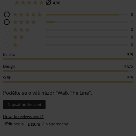
4,90
8
1
0
0
0
Kvalita
5/5
Design
4.8/5
Střih
5/5
Podělte se o váš názor "Walk The Line".
Napsat hodnocení
How do reviews work?
Třídit podle
Datum
Nápomocný