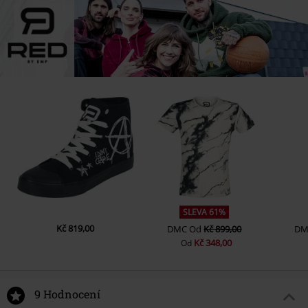
SLEVA 61%
Kč 819,00
DMC
Od
Kč 899,00
DM
Kč 348,00
Od
9 Hodnocení