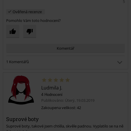
5
Ověřená recenze
Pomohlo Vám toto hodnocení?
Komentář
1 Komentářů
Michaela K.
Publikováno: Pátek, 19.03.2021 12:36:24 PM
Ahoj
Ludmila J.
4 Hodnocení
Publikováno: Úterý, 19.03.2019
Byl tento komentář užitečný?
Zakoupena velikost: 42
Odeslat komentář
Suprové boty
Suprové boty, takové jsem chtěla, skvěle padnou. Vyplatilo se na ně