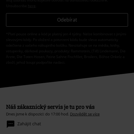
Můj souhlas mohu kdykoliv odvolat na odhlašovací odkaz/link.
Unsubscribe
here
.
Odebírat
*Platí pouze online a kód je platný jen 4 týdny. Nelze kombinovat s jinými
slevovými kódy. Po vložení a potvrzení kódu bude sleva automaticky
odečtena z vašeho nákupního košíku. Nevztahuje se na média, knihy,
vstupenky, dárkové poukazy, produkty: Rammstein, (Till) Lindemann, Die
Ärzte, Die Toten Hosen, Feine Sahne Fischfilet, Broilers, Böhse Onkelz a
zboží, jehož koupí podpoříte nadaci.
Náš zákaznický servis je tu pro vás
Dnes jsme k dispozici: do 17:00 hod.
Dozvědět se více
Zahájit chat