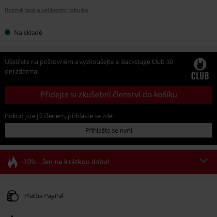
Rozměrová a velikostní tabulka
Na skladě
Ušetřete na poštovném a vyzkoušejte si Backstage Club 30
dní zdarma:
Přidejte si zkušební členství do košíku
Pokud jste již členem, přihlaste se zde:
Přihlašte se nyní
-10% - Jen na krátkou dobu!
Kód poukazu
FLASH
Kopírovat kód
Platné do 8/11/26
Platba PayPal
Minimální hodnota objednávky 1.299 Kč.