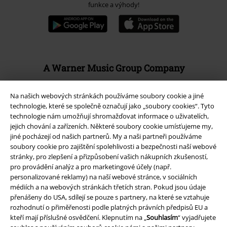
funkce a výhody!
A Warner Music Group Company
Na našich webových stránkách používáme soubory cookie a jiné
technologie, které se společně označují jako „soubory cookies“. Tyto
technologie nám umožňují shromažďovat informace o uživatelích,
jejich chování a zařízeních. Některé soubory cookie umísťujeme my,
jiné pocházejí od našich partnerů. My a naši partneři používáme
soubory cookie pro zajištění spolehlivosti a bezpečnosti naší webové
stránky, pro zlepšení a přizpůsobení vašich nákupních zkušeností,
pro provádění analýz a pro marketingové účely (např.
personalizované reklamy) na naší webové stránce, v sociálních
médiích a na webových stránkách třetích stran. Pokud jsou údaje
přenášeny do USA, sdílejí se pouze s partnery, na které se vztahuje
rozhodnutí o přiměřenosti podle platných právních předpisů EU a
Právní informace
kteří mají příslušné osvědčení. Klepnutím na „
Souhlasím
“ vyjadřujete