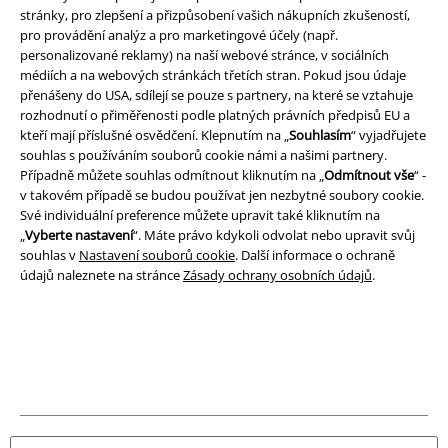
stránky, pro zlepšení a přizpůsobení vašich nákupních zkušeností,
Právní informace
pro provádění analýz a pro marketingové účely (např.
personalizované reklamy) na naší webové stránce, v sociálních
Podmínky
médiích a na webových stránkách třetích stran. Pokud jsou údaje
přenášeny do USA, sdílejí se pouze s partnery, na které se vztahuje
Prohlášení
rozhodnutí o přiměřenosti podle platných právních předpisů EU a
kteří mají příslušné osvědčení. Klepnutím na „
Souhlasím
“ vyjadřujete
Ochrana osobních údajů
souhlas s používáním souborů cookie námi a našimi partnery.
Případně můžete souhlas odmítnout kliknutím na „
Odmítnout vše
“ -
v takovém případě se budou používat jen nezbytné soubory cookie.
Likvidace odpadu a ochrana životního prostředí
Své individuální preference můžete upravit také kliknutím na
„
Vyberte nastavení
“. Máte právo kdykoli odvolat nebo upravit svůj
Prohlášení o shodě
souhlas v
Nastavení souborů cookie
. Další informace o ochraně
údajů naleznete na stránce
Zásady ochrany osobních údajů
.
Informace o přístupnosti
Nastavení souborů cookie
Odstoupení od smlouvy
Všechny ceny jsou včetně DPH, bez
poštovného a balného