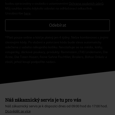
budou zpracovány v souladu s ustanoveními
Ochrana osobních údajů
.
Můj souhlas mohu kdykoliv odvolat na odhlašovací odkaz/link.
Unsubscribe
here
.
Odebírat
*Platí pouze online a kód je platný jen 4 týdny. Nelze kombinovat s jinými
slevovými kódy. Po vložení a potvrzení kódu bude sleva automaticky
odečtena z vašeho nákupního košíku. Nevztahuje se na média, knihy,
vstupenky, dárkové poukazy, produkty: Rammstein, (Till) Lindemann, Die
Ärzte, Die Toten Hosen, Feine Sahne Fischfilet, Broilers, Böhse Onkelz a
zboží, jehož koupí podpoříte nadaci.
Náš zákaznický servis je tu pro vás
Náš zákaznický servis je k dispozici dnes od 09:00 hod do 17:00 hod.
Dozvědět se více