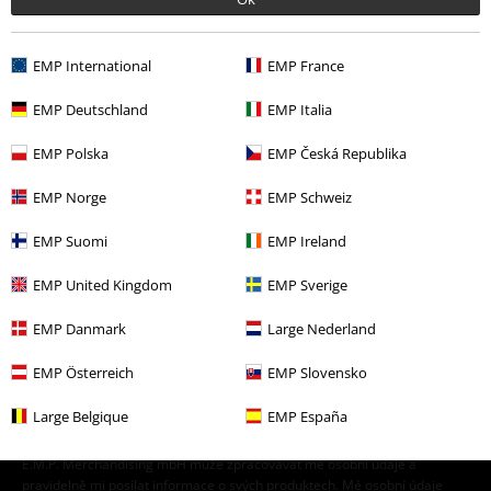
Merch kapel
Top Bands
Unantastbar
EMP International
EMP France
Merch kapel
Žánr
Rock
EMP Deutschland
EMP Italia
Merch kapel
Média
LP
EMP Polska
EMP Česká Republika
Výprodej %
Média
Vinyl
EMP Norge
EMP Schweiz
EMP Suomi
EMP Ireland
20%
E-Mail Newsletter
Sleva
EMP United Kingdom
EMP Sverige
Získejte 20% slevový poukaz, když se přihlásíte
teď!
Více
EMP Danmark
Large Nederland
EMP Österreich
EMP Slovensko
Large Belgique
EMP España
Tímto souhlasím se zasíláním EMP Newslettru a souhlasím s tím, že
E.M.P. Merchandising mbH může zpracovávat mé osobní údaje a
pravidelně mi posílat informace o svých produktech. Mé osobní údaje