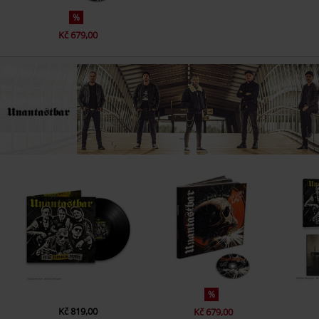
3.
Kämpft mit uns
%
4.
Küss mich
Kč 679,00
5.
Ich gehöre mir
6.
Für immer mein
7.
Du bist nicht echt
8.
Steine, Scherben, Dreck
9.
Du fehlst
10.
Flügel
Disc 3
1.
Solange unser Herz noch schlägt
2.
Zusammen
3.
Unsere Waffen
4.
Wir leben laut
%
5.
Das Stadion brennt
Kč 819,00
Kč 679,00