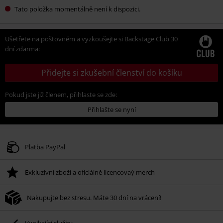
Tato položka momentálně není k dispozici.
Ušetřete na poštovném a vyzkoušejte si Backstage Club 30
dní zdarma:
Přidejte si zkušební členství do košíku
Pokud jste již členem, přihlaste se zde:
Přihlašte se nyní
Platba PayPal
Exkluzivní zboží a oficiálně licencovaý merch
Nakupujte bez stresu. Máte 30 dní na vrácení!