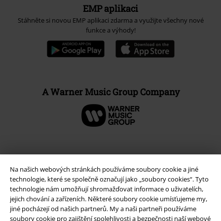
EMP aplikaci
Stáhněte si novou EMP aplikaci zdarma a využijte všechny nové
funkce a výhody!
A Warner Music Group Company
Na našich webových stránkách používáme soubory cookie a jiné
technologie, které se společně označují jako „soubory cookies“. Tyto
technologie nám umožňují shromažďovat informace o uživatelích,
jejich chování a zařízeních. Některé soubory cookie umísťujeme my,
jiné pocházejí od našich partnerů. My a naši partneři používáme
soubory cookie pro zajištění spolehlivosti a bezpečnosti naší webové