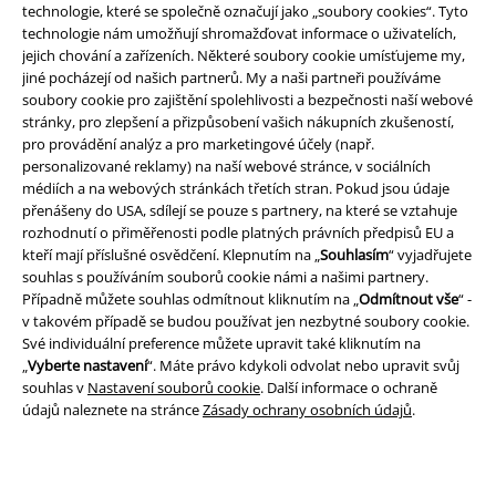
technologie, které se společně označují jako „soubory cookies“. Tyto
technologie nám umožňují shromažďovat informace o uživatelích,
jejich chování a zařízeních. Některé soubory cookie umísťujeme my,
jiné pocházejí od našich partnerů. My a naši partneři používáme
soubory cookie pro zajištění spolehlivosti a bezpečnosti naší webové
stránky, pro zlepšení a přizpůsobení vašich nákupních zkušeností,
Právní informace
pro provádění analýz a pro marketingové účely (např.
personalizované reklamy) na naší webové stránce, v sociálních
Podmínky
médiích a na webových stránkách třetích stran. Pokud jsou údaje
přenášeny do USA, sdílejí se pouze s partnery, na které se vztahuje
Prohlášení
rozhodnutí o přiměřenosti podle platných právních předpisů EU a
kteří mají příslušné osvědčení. Klepnutím na „
Souhlasím
“ vyjadřujete
Ochrana osobních údajů
souhlas s používáním souborů cookie námi a našimi partnery.
Případně můžete souhlas odmítnout kliknutím na „
Odmítnout vše
“ -
Likvidace odpadu a ochrana životního prostředí
v takovém případě se budou používat jen nezbytné soubory cookie.
Své individuální preference můžete upravit také kliknutím na
„
Vyberte nastavení
“. Máte právo kdykoli odvolat nebo upravit svůj
Prohlášení o shodě
souhlas v
Nastavení souborů cookie
. Další informace o ochraně
údajů naleznete na stránce
Zásady ochrany osobních údajů
.
Informace o přístupnosti
Nastavení souborů cookie