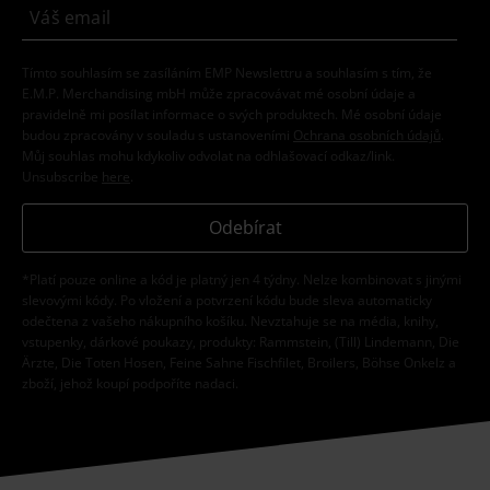
Tímto souhlasím se zasíláním EMP Newslettru a souhlasím s tím, že
E.M.P. Merchandising mbH může zpracovávat mé osobní údaje a
pravidelně mi posílat informace o svých produktech. Mé osobní údaje
budou zpracovány v souladu s ustanoveními
Ochrana osobních údajů
.
Můj souhlas mohu kdykoliv odvolat na odhlašovací odkaz/link.
Unsubscribe
here
.
Odebírat
*Platí pouze online a kód je platný jen 4 týdny. Nelze kombinovat s jinými
slevovými kódy. Po vložení a potvrzení kódu bude sleva automaticky
odečtena z vašeho nákupního košíku. Nevztahuje se na média, knihy,
vstupenky, dárkové poukazy, produkty: Rammstein, (Till) Lindemann, Die
Ärzte, Die Toten Hosen, Feine Sahne Fischfilet, Broilers, Böhse Onkelz a
zboží, jehož koupí podpoříte nadaci.