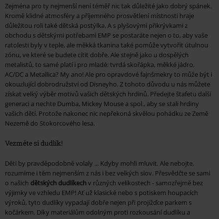
Zejména pro ty nejmenší není téměř nic tak důležité jako dobrý spánek.
Kromě klidné atmosféry a příjemného prosvětlení místnosti hraje
důležitou roli také dětská postýlka. A s plyšovými přikrývkami z
obchodu s dětskými potřebami EMP se postaráte nejen o to, aby vaše
ratolesti byly v teple, ale měkká tkanina také pomůže vytvořit útulnou
zónu, ve které se budete cítit dobře. Ale stejně jako u dospělých
metalistů, to samé platí i pro mladé: tvrdá skořápka, měkké jádro.
AC/DC a Metallica? My ano! Ale pro opravdové fajnšmekry to může být i
okouzlující dobrodružství od Disneyho. Z tohoto důvodu u nás můžete
získat velký výběr motivů vašich dětských hrdinů. Předejte štafetu další
generaci a nechte Dumba, Mickey Mouse a spol., aby se stali hrdiny
vašich dětí. Protože nakonec nic nepřekoná skvělou pohádku ze Země
Nezemě do Stokorcového lesa.
Vezměte si dudlík!
Děti by pravděpodobně volaly ... Kdyby mohli mluvit. Ale nebojte,
rozumíme i těm nejmenším z nás i bez velkých slov. Přesvědčte se sami
o našich
dětských dudlíkech
v různých velikostech - samozřejmě bez
výjimky ve vzhledu EMP! Ať už klasické nebo s potiskem houpacích
výroků, tyto dudlíky vypadají dobře nejen při projížďce parkem s
kočárkem. Díky materiálům odolným proti rozkousání dudlíku a