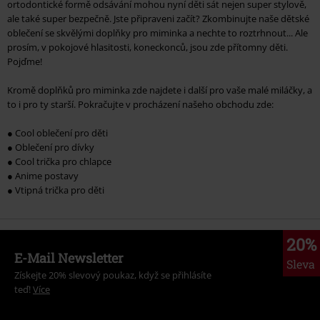
ortodontické formě odsávání mohou nyní děti sát nejen super stylově,
ale také super bezpečně. Jste připraveni začít? Zkombinujte naše dětské
oblečení se skvělými doplňky pro miminka a nechte to roztrhnout... Ale
prosím, v pokojové hlasitosti, koneckonců, jsou zde přítomny děti.
Pojďme!
Kromě doplňků pro miminka zde najdete i další pro vaše malé miláčky, a
to i pro ty starší. Pokračujte v procházení našeho obchodu zde:
● Cool oblečení pro děti
● Oblečení pro dívky
● Cool trička pro chlapce
● Anime postavy
● Vtipná trička pro děti
20%
E-Mail Newsletter
Sleva
Získejte 20% slevový poukaz, když se přihlásíte
teď!
Více