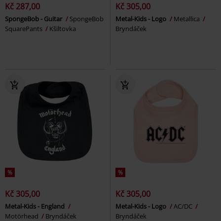
Kč 287,00
Kč 305,00
SpongeBob - Guitar
SpongeBob
Metal-Kids - Logo
Metallica
SquarePants
Kšiltovka
Bryndáček
%
%
Kč 305,00
Kč 305,00
Metal-Kids - England
Metal-Kids - Logo
AC/DC
Motörhead
Bryndáček
Bryndáček