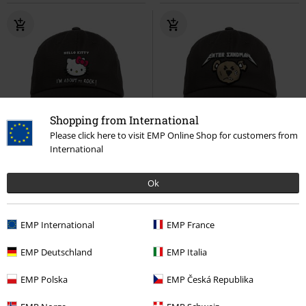
Shopping from International
Please click here to visit EMP Online Shop for customers from
%
Téměř vyprodáno
%
Téměř vyprodáno
International
Kč 359,00
Kč 359,00
Ok
Metal-Kids - I'm about to rock
Metal-Kids - Enter Sandman
Hello Kitty
Kšiltovka
Slogans
Kšiltovka
EMP International
EMP France
EMP Deutschland
EMP Italia
EMP Polska
EMP Česká Republika
Doplňky pro miminka v EMP