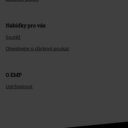
Nabídky pro vás
Soutěž
Objednejte si dárkový poukaz
O EMP
Udržitelnost