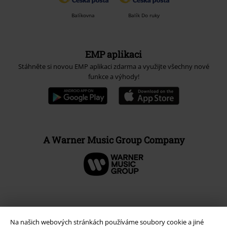
Balíkovna
Balík Do ruky
EMP aplikaci
Stáhněte si novou EMP aplikaci zdarma a využijte všechny nové
funkce a výhody!
A Warner Music Group Company
Na našich webových stránkách používáme soubory cookie a jiné