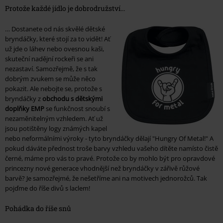
Protože každé jídlo je dobrodružství...
… Dostanete od nás skvělé dětské
bryndáčky, které stojí za to vidět! Ať
už jde o láhev nebo ovesnou kaši,
skuteční nadějní rockeři se ani
nezastaví. Samozřejmě, že s tak
dobrým zvukem se může něco
pokazit. Ale nebojte se, protože s
bryndáčky z
obchodu s dětskými
doplňky EMP
se funkčnost snoubí s
nezaměnitelným vzhledem. Ať už
jsou potištěny logy známých kapel
nebo neformálními výroky - tyto bryndáčky dělají "Hungry Of Metal!" A
pokud dáváte přednost troše barvy vzhledu vašeho dítěte namísto čistě
černé, máme pro vás to pravé. Protože co by mohlo být pro opravdové
princezny nové generace vhodnější než bryndáčky v zářivě růžové
barvě? Je samozřejmé, že nešetříme ani na motivech jednorožců. Tak
pojďme do říše divů s laclem!
Pohádka do říše snů