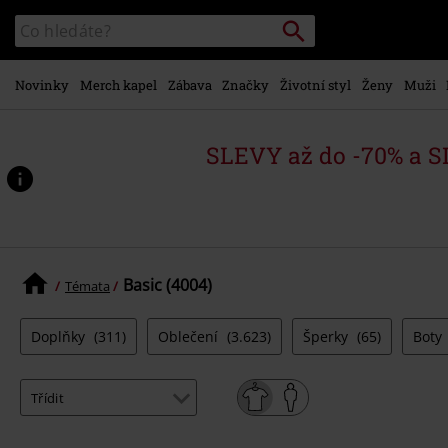
Přejít k
Vyhledávání
Katalog
hlavnímu
vyhledávání
obsahu
Novinky
Merch kapel
Zábava
Značky
Životní styl
Ženy
Muži
SLEVY až do -70% a 
Basic (4004)
Témata
Doplňky
(311)
Oblečení
(3.623)
Šperky
(65)
Boty