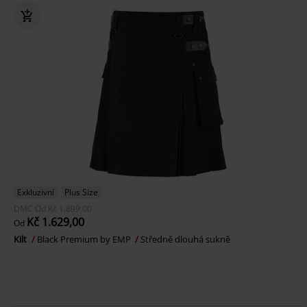
Exkluzivní
Plus Size
DMC
Od
Kč 1.899,00
Kč 1.629,00
Od
Kilt
Black Premium by EMP
Středně dlouhá sukně