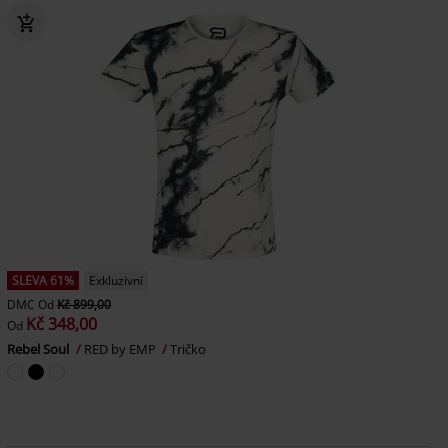
SLEVA 61%
Exkluzivní
DMC
Od
Kč 899,00
Kč 348,00
Od
Rebel Soul
RED by EMP
Tričko