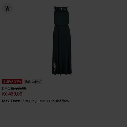
SLEVA 51%
Exkluzivní
DMC
Kč 899,00
Kč 439,00
Maxi Dress
RED by EMP
Dlouhé šaty