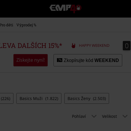
EMP
-
Hudba,
TV
Pro děti
Výprodej %
filmy
&
seriály,
0
0
SLEVA DALŠÍCH 15%*
HAPPY WEEKEND
Merch
pro
hráče,
Získejte nyní!
Zkopírujte kód
WEEKEND
Alternativní
móda
(226)
Basics Muži
(1.822)
Basics Ženy
(2.503)
Pohlaví
Velikost