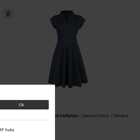
Téměř vyprodáno
Plus Size
Ok
Kč 1.579,00
Od
Šaty s rozšírenou suknou Spot Perfection
Banned Retro
Středně
dlouhé šaty
P Italia