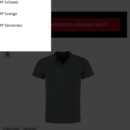
P Schweiz
P Sverige
Aktivujte si svou bezplatnou zkušební verzi!
P Slovensko
Exkluzivní
Novinky