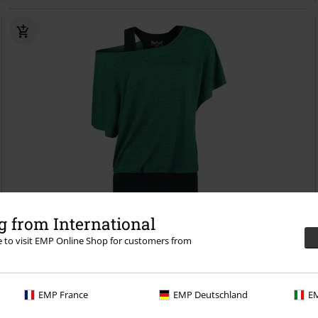
SLEVA 60%
Exkluzivní
 from International
DMC
Kč 1.399,00
re to visit EMP Online Shop for customers from
Kč 549,00
When The Heart Rules The Mind
Black Premium by EMP
Tričko
EMP France
EMP Deutschland
EM