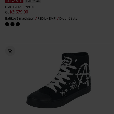
SLEVA 51%
Exkluzivní
DMC
Od
Kč 1.399,00
Kč 679,00
Od
Batikové maxi šaty
RED by EMP
Dlouhé šaty