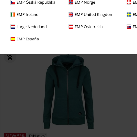
EMP Česká Republika
EMP Norge
EM
EMP Ireland
EMP United Kingdom
EM
i 30denní zkušební verzi našeho BACKSTAGE CLUB
Large Nederland
EMP Österreich
EM
EMP España
SLEVA 53%
Exkluzivní