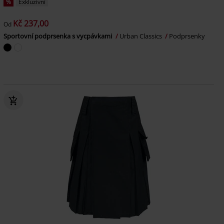
%
Exkluzivní
Kč 237,00
Od
Sportovní podprsenka s vycpávkami
Urban Classics
Podprsenky