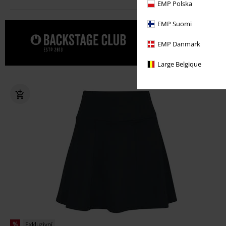
EMP Polska
EMP Suomi
Dopřejte s
EMP Danmark
Large Belgique
%
Exkluzivní