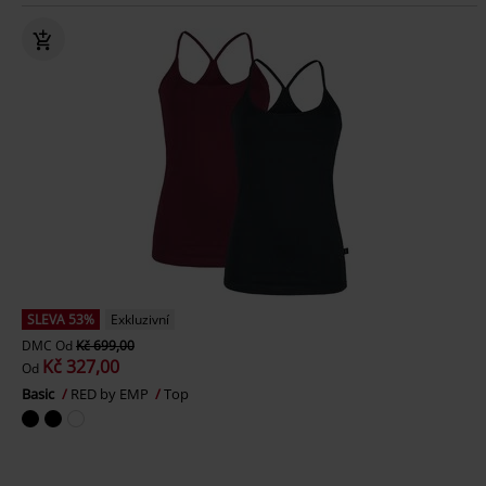
SLEVA 53%
Exkluzivní
DMC
Od
Kč 699,00
Kč 327,00
Od
Basic
RED by EMP
Top