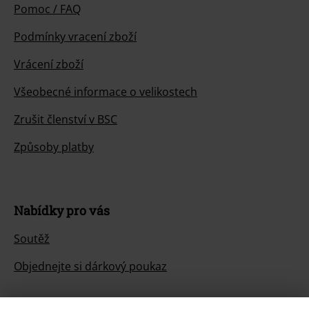
Pomoc / FAQ
Podmínky vracení zboží
Vrácení zboží
Všeobecné informace o velikostech
Zrušit členství v BSC
Způsoby platby
Nabídky pro vás
Soutěž
Objednejte si dárkový poukaz