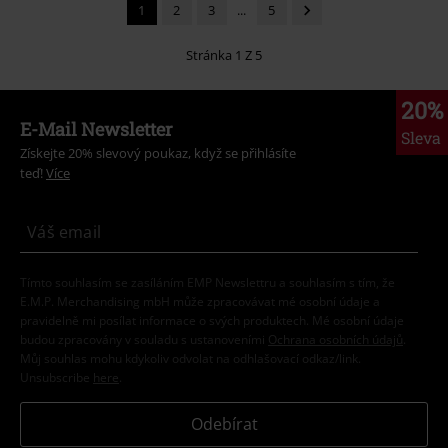
1
2
3
...
5
Stránka 1 Z 5
20%
E-Mail Newsletter
Sleva
Získejte 20% slevový poukaz, když se přihlásíte
teď!
Více
Tímto souhlasím se zasíláním EMP Newslettru a souhlasím s tím, že
E.M.P. Merchandising mbH může zpracovávat mé osobní údaje a
pravidelně mi posílat informace o svých produktech. Mé osobní údaje
budou zpracovány v souladu s ustanoveními
Ochrana osobních údajů
.
Můj souhlas mohu kdykoliv odvolat na odhlašovací odkaz/link.
Unsubscribe
here
.
Odebírat