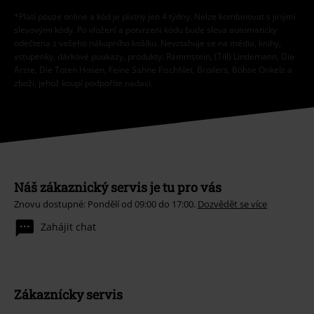
*Platí pouze online a kód je platný jen 4 týdny. Nelze kombinovat s jinými
slevovými kódy. Po vložení a potvrzení kódu bude sleva automaticky
odečtena z vašeho nákupního košíku. Nevztahuje se na média, knihy,
vstupenky, dárkové poukazy, produkty: Rammstein, (Till) Lindemann, Die
Ärzte, Die Toten Hosen, Feine Sahne Fischfilet, Broilers, Böhse Onkelz a
zboží, jehož koupí podpoříte nadaci.
Náš zákaznický servis je tu pro vás
Znovu dostupné: Pondělí od 09:00 do 17:00.
Dozvědět se více
Zahájit chat
Zákaznícky servis