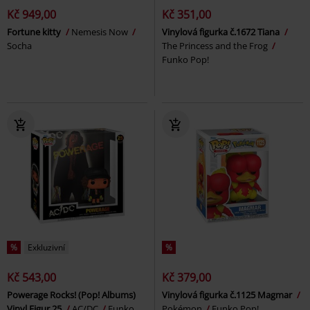
Kč 949,00
Kč 351,00
Fortune kitty
Nemesis Now
Vinylová figurka č.1672 Tiana
Socha
The Princess and the Frog
Funko Pop!
%
Exkluzivní
%
Kč 543,00
Kč 379,00
Powerage Rocks! (Pop! Albums)
Vinylová figurka č.1125 Magmar
Vinyl Figur 25
AC/DC
Funko
Pokémon
Funko Pop!