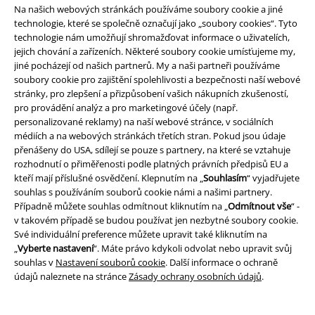
Na našich webových stránkách používáme soubory cookie a jiné
O EMP
technologie, které se společně označují jako „soubory cookies“. Tyto
technologie nám umožňují shromažďovat informace o uživatelích,
Udržitelnost
jejich chování a zařízeních. Některé soubory cookie umísťujeme my,
jiné pocházejí od našich partnerů. My a naši partneři používáme
soubory cookie pro zajištění spolehlivosti a bezpečnosti naší webové
stránky, pro zlepšení a přizpůsobení vašich nákupních zkušeností,
pro provádění analýz a pro marketingové účely (např.
personalizované reklamy) na naší webové stránce, v sociálních
médiích a na webových stránkách třetích stran. Pokud jsou údaje
přenášeny do USA, sdílejí se pouze s partnery, na které se vztahuje
rozhodnutí o přiměřenosti podle platných právních předpisů EU a
kteří mají příslušné osvědčení. Klepnutím na „
Souhlasím
“ vyjadřujete
Staňte se součástí komunity!
souhlas s používáním souborů cookie námi a našimi partnery.
Případně můžete souhlas odmítnout kliknutím na „
Odmítnout vše
“ -
v takovém případě se budou používat jen nezbytné soubory cookie.
Své individuální preference můžete upravit také kliknutím na
„
Vyberte nastavení
“. Máte právo kdykoli odvolat nebo upravit svůj
souhlas v
Nastavení souborů cookie
. Další informace o ochraně
údajů naleznete na stránce
Zásady ochrany osobních údajů
.