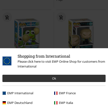
Shopping from International
%
%
Please click here to visit EMP Online Shop for customers from
International
Kč 359,00
Kč 359,00
Vinylová figurka č.1696 Baby
Vinylová figurka č.2248 Isao
Ok
Kermit
The Muppets
Funko
Shinomiya
Kaiju No. 8
Funko
Pop!
Pop!
EMP International
EMP France
EMP Deutschland
EMP Italia