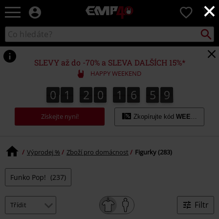
×
EMP
0
-
Hudba,
Vyhled
Katalog
TV
vyhledávání
filmy
&
SLEVY až do -70% a SLEVA DALŠÍCH 15%*
seriály,
HAPPY WEEKEND
Merch
pro
0
1
2
0
1
6
5
8
0
1
2
0
1
6
5
7
7
0
9
hráče,
7
8
Alternativní
Získejte nyní!
móda
Zkopírujte kód
WEEKEND
Výprodej %
Zboží pro domácnost
Figurky (283)
Funko Pop!
(237)
Filtr