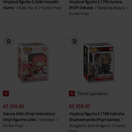
Vinylová figurka č.2246 Haruichi
Vinylová figurka č.1703 Aurora
Izumo
Kaiju No. 8
Funko Pop!
(POP! Deluxe)
Sleeping Beauty
Funko Pop!
%
%
Téměř vyprodáno
Kč 359,00
Kč 359,00
Sakura Miko (Pop! Animation)
Vinylová figurka č.1168 Valindra
Vinyl Figurine 2294
Hololive
Shadowmantle (Pop! Games)
Funko Pop!
Dungeons and Dragons
Funko
Pop!