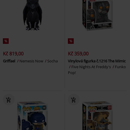
%
%
Kč 819,00
Kč 359,00
Griffael
Nemesis Now
Socha
Vinylová figurka č.1216 The Mimic
Five Nights At Freddy's
Funko
Pop!