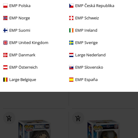
EMP Polska
EMP Česká Republika
EMP Norge
EMP Schweiz
EMP Suomi
EMP Ireland
EMP United Kingdom
EMP Sverige
EMP Danmark
Large Nederland
%
%
EMP Österreich
EMP Slovensko
Kč 359,00
Kč 759,00
Vinylová figurka č.2245 Iharu
Figurka SFC Shippuden - Pain
Large Belgique
EMP España
Furuhashi
Kaiju No. 8
Funko
Naruto
Sběratelská figurka
Pop!