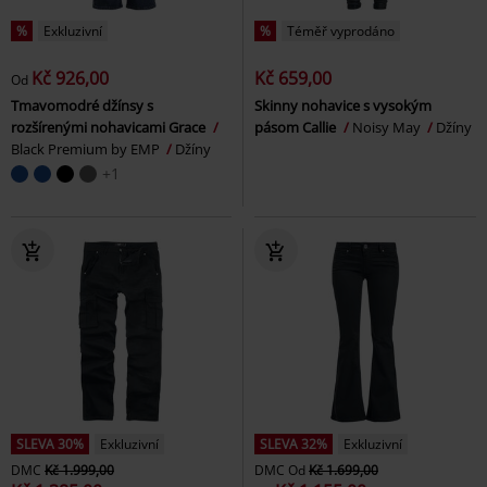
%
Exkluzivní
%
Téměř vyprodáno
Kč 926,00
Kč 659,00
Od
Tmavomodré džínsy s
Skinny nohavice s vysokým
rozšírenými nohavicami Grace
pásom Callie
Noisy May
Džíny
Black Premium by EMP
Džíny
+1
SLEVA 30%
Exkluzivní
SLEVA 32%
Exkluzivní
DMC
Kč 1.999,00
DMC
Od
Kč 1.699,00