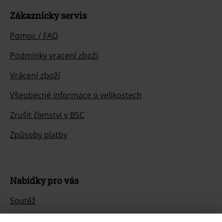
Zákaznícky servis
Pomoc / FAQ
Podmínky vracení zboží
Vrácení zboží
Všeobecné informace o velikostech
Zrušit členství v BSC
Způsoby platby
Nabídky pro vás
Soutěž
Objednejte si dárkový poukaz