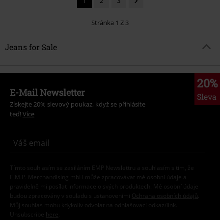
1
2
3
Stránka 1 Z 3
Jeans for Sale
20%
E-Mail Newsletter
Sleva
Získejte 20% slevový poukaz, když se přihlásíte
teď!
Více
Tímto souhlasím se zasíláním EMP Newslettru a souhlasím s tím, že
E.M.P. Merchandising mbH může zpracovávat mé osobní údaje a
pravidelně mi posílat informace o svých produktech. Mé osobní údaje
budou zpracovány v souladu s ustanoveními
Ochrana osobních údajů
.
Můj souhlas mohu kdykoliv odvolat na odhlašovací odkaz/link.
Unsubscribe
here
.