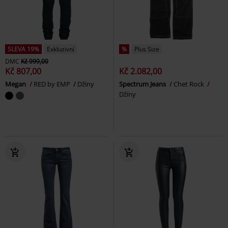
SLEVA 19%
Exkluzivní
%
Plus Size
DMC
Kč 999,00
Kč 807,00
Kč 2.082,00
Megan
RED by EMP
Džíny
Spectrum Jeans
Chet Rock
Džíny