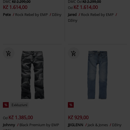
DMC
Kč 2.299,00
DMC
Od
Kč 2.299,00
Kč 1.614,00
Kč 1.614,00
Od
Pete
Rock Rebel by EMP
Džíny
Jared
Rock Rebel by EMP
Džíny
%
Exkluzivní
%
Kč 1.385,00
Kč 929,00
Od
Johnny
Black Premium by EMP
JJIGLENN
Jack & Jones
Džíny