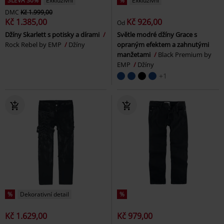
SLEVA 30%
Exkluzivní
%
Exkluzivní
DMC
Kč 1.999,00
Kč 1.385,00
Kč 926,00
Od
Džíny Skarlett s potisky a dírami
Světle modré džíny Grace s
Rock Rebel by EMP
Džíny
opraným efektem a zahnutými
manžetami
Black Premium by
EMP
Džíny
+1
%
Dekorativní detail
%
Kč 1.629,00
Kč 979,00