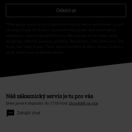
Odebírat
*Platí pouze online a kód je platný jen 4 týdny. Nelze kombinovat s jinými
slevovými kódy. Po vložení a potvrzení kódu bude sleva automaticky
odečtena z vašeho nákupního košíku. Nevztahuje se na média, knihy,
vstupenky, dárkové poukazy, produkty: Rammstein, (Till) Lindemann, Die
Ärzte, Die Toten Hosen, Feine Sahne Fischfilet, Broilers, Böhse Onkelz a
zboží, jehož koupí podpoříte nadaci.
Náš zákaznický servis je tu pro vás
Dnes jsme k dispozici: do 17:00 hod.
Dozvědět se více
Zahájit chat