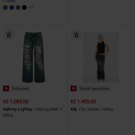
Džíny
+7
%
Exkluzivní
%
Téměř vyprodáno
Kč 1.089,00
Kč 1.499,00
Kalhoty s výřezy
RED by EMP
Kily
Dr. Denim
Džíny
Džíny