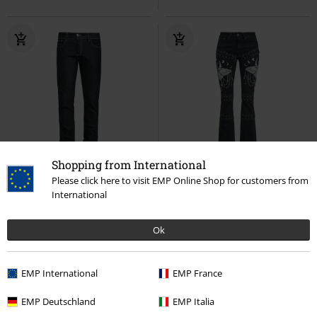
Shopping from International
%
Plus Size
SLEVA 30%
Exkluzivní
Please click here to visit EMP Online Shop for customers from
DMC
Kč 1.999,00
Kč 1.062,00
Kč 1.385,00
International
Slim kalhoty Rockabilly
Banned
Džíny Grace s potisky a
Džíny
šněrováním
Gothicana by EMP
Ok
Džíny
EMP International
EMP France
EMP Deutschland
EMP Italia