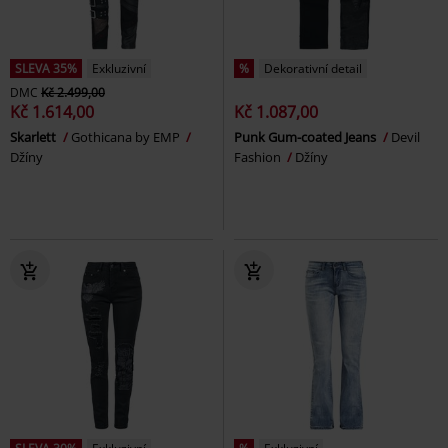
SLEVA 35%
Exkluzivní
%
Dekorativní detail
DMC
Kč 2.499,00
Kč 1.614,00
Kč 1.087,00
Skarlett
Gothicana by EMP
Punk Gum-coated Jeans
Devil
Džíny
Fashion
Džíny