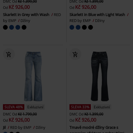
DMC
Od
Kč 1.399,00
DMC
Od
Kč 1.399,00
Kč 926,00
Kč 926,00
Od
Od
Skarlett in Grey with Wash
RED
Skarlett in Blue with Light Wash
by EMP
Džíny
RED by EMP
Džíny
SLEVA 48%
Exkluzivní
SLEVA 33%
Exkluzivní
DMC
Od
Kč 1.799,00
DMC
Od
Kč 1.399,00
Kč 926,00
Kč 926,00
Od
Od
Jil
RED by EMP
Džíny
Tmavě modré džíny Grace s