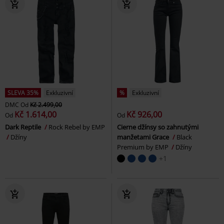
SLEVA 35%
Exkluzivní
%
Exkluzivní
DMC
Od
Kč 2.499,00
Kč 1.614,00
Kč 926,00
Od
Od
Dark Reptile
Rock Rebel by EMP
Cierne džínsy so zahnutými
Džíny
manžetami Grace
Black
Premium by EMP
Džíny
+1