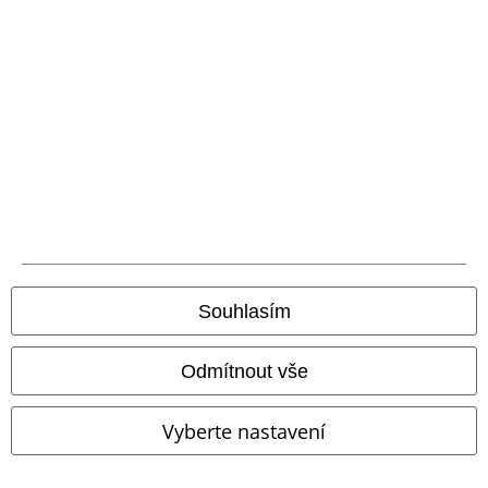
Způsoby platby
Bankovní převod
Platba na dobírku
Doprava
Souhlasím
Balíkovna
Balík Do ruky
Odmítnout vše
EMP aplikaci
Vyberte nastavení
Stáhněte si novou EMP aplikaci zdarma a využijte všechny nové
funkce a výhody!