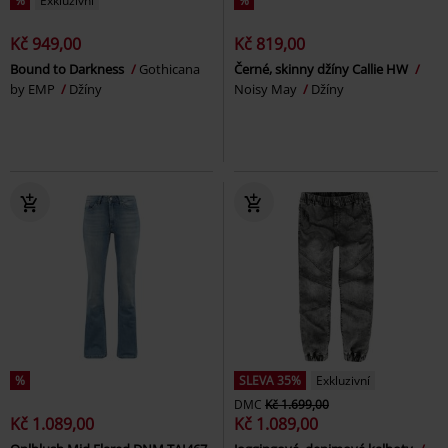
%
Exkluzivní
%
Kč 949,00
Kč 819,00
Bound to Darkness
Gothicana
Černé, skinny džíny Callie HW
by EMP
Džíny
Noisy May
Džíny
%
SLEVA 35%
Exkluzivní
DMC
Kč 1.699,00
Kč 1.089,00
Kč 1.089,00