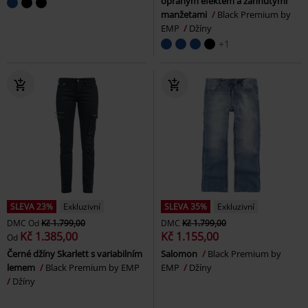
opraným efektem a zahnutými
manžetami
Black Premium by
EMP
Džíny
+1
SLEVA 23%
Exkluzivní
SLEVA 35%
Exkluzivní
DMC
Od
Kč 1.799,00
DMC
Kč 1.799,00
Kč 1.385,00
Kč 1.155,00
Od
Černé džíny Skarlett s variabilním
Salomon
Black Premium by
lemem
Black Premium by EMP
EMP
Džíny
Džíny