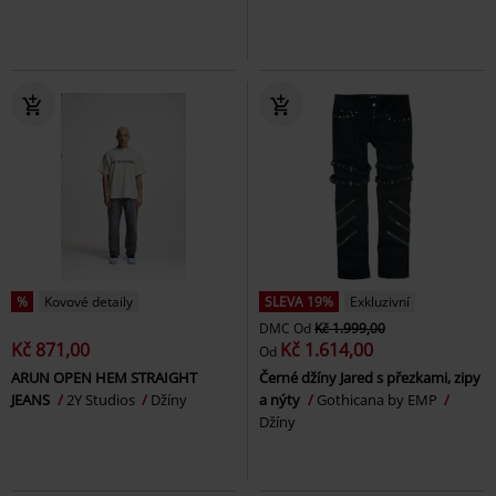
%
Kovové detaily
SLEVA 19%
Exkluzivní
DMC
Od
Kč 1.999,00
Kč 871,00
Kč 1.614,00
Od
ARUN OPEN HEM STRAIGHT
Černé džíny Jared s přezkami, zipy
JEANS
2Y Studios
Džíny
a nýty
Gothicana by EMP
Džíny