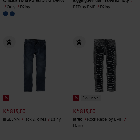
Onlblush Mid Flared DNM TAI467
Joggingové, denimové kalhoty
Only
Džíny
RED by EMP
Džíny
%
%
Exkluzivní
Kč 819,00
Kč 819,00
JJIGLENN
Jack & Jones
Džíny
Jared
Rock Rebel by EMP
Džíny