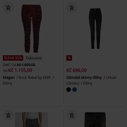
SLEVA 32%
Exkluzivní
%
DMC
Od
Kč 1.699,00
Kč 1.155,00
Kč 696,00
Od
Megan
Rock Rebel by EMP
Dámské skinny džíny
Urban
Džíny
Classics
Džíny