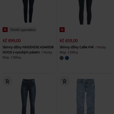
%
Téměř vyprodáno
%
Kč 899,00
Kč 659,00
Skinny džíny NMSENDIE AZ445DB
Skinny džíny Callie HW
Noisy
NOOS s vysokým pásem
Noisy
May
Džíny
May
Džíny