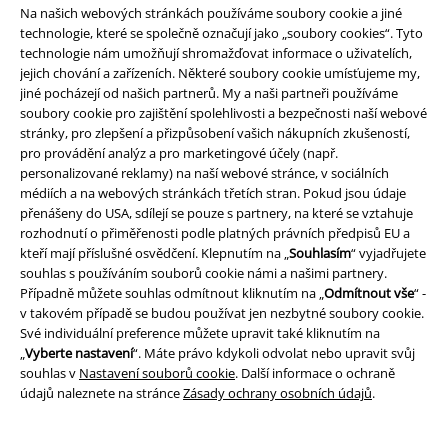
Na našich webových stránkách používáme soubory cookie a jiné
technologie, které se společně označují jako „soubory cookies“. Tyto
technologie nám umožňují shromažďovat informace o uživatelích,
jejich chování a zařízeních. Některé soubory cookie umísťujeme my,
O EMP
jiné pocházejí od našich partnerů. My a naši partneři používáme
soubory cookie pro zajištění spolehlivosti a bezpečnosti naší webové
Udržitelnost
stránky, pro zlepšení a přizpůsobení vašich nákupních zkušeností,
pro provádění analýz a pro marketingové účely (např.
personalizované reklamy) na naší webové stránce, v sociálních
médiích a na webových stránkách třetích stran. Pokud jsou údaje
přenášeny do USA, sdílejí se pouze s partnery, na které se vztahuje
rozhodnutí o přiměřenosti podle platných právních předpisů EU a
kteří mají příslušné osvědčení. Klepnutím na „
Souhlasím
“ vyjadřujete
souhlas s používáním souborů cookie námi a našimi partnery.
Případně můžete souhlas odmítnout kliknutím na „
Odmítnout vše
“ -
v takovém případě se budou používat jen nezbytné soubory cookie.
Staňte se součástí komunity!
Své individuální preference můžete upravit také kliknutím na
„
Vyberte nastavení
“. Máte právo kdykoli odvolat nebo upravit svůj
souhlas v
Nastavení souborů cookie
. Další informace o ochraně
údajů naleznete na stránce
Zásady ochrany osobních údajů
.