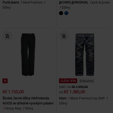
Punk Jeans
Devil Fashion
JJICHRIS JJORIGINAL
Jack & Jones
Džíny
Džíny
%
SLEVA 30%
Exkluzivní
DMC
Od
Kč 1.999,00
Kč 1.155,00
Kč 1.385,00
Od
Široké, černé džíny NMYolanda
Marc
Black Premium by EMP
NOOS se středně vysokým pásem
Džíny
Noisy May
Džíny