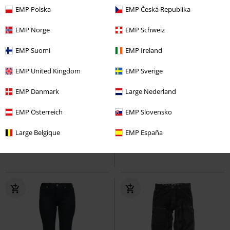
EMP Polska
EMP Česká Republika
EMP Norge
EMP Schweiz
EMP Suomi
EMP Ireland
EMP United Kingdom
EMP Sverige
SLEVA 32%
Exkluzivní
SLEVA 45%
Exkluzivní
EMP Danmark
Large Nederland
DMC
Kč 1.699,00
DMC
Od
Kč 1.699,00
Kč 1.155,00
Kč 926,00
Od
EMP Österreich
EMP Slovensko
Dvoubarevné džíny Pete
Černé džíny Jil s opraným efektem
Gothicana by EMP
Džíny
RED by EMP
Džíny
Large Belgique
EMP España