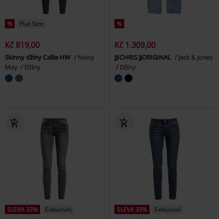
%
Plus Size
%
Kč 819,00
Kč 1.309,00
Skinny džíny Callie HW
Noisy
JJICHRIS JJORIGINAL
Jack & Jones
May
Džíny
Džíny
SLEVA 33%
Exkluzivní
SLEVA 33%
Exkluzivní