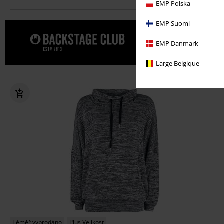
EMP Polska
EMP Suomi
Dopřejte s
EMP Danmark
Large Belgique
Téměř vyprodáno
Plus Velikost