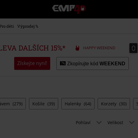
EMP
-
Hudba,
TV
Pro děti
Výprodej %
filmy
&
seriály,
0
0
SLEVA DALŠÍCH 15%*
HAPPY WEEKEND
Merch
pro
hráče,
Získejte nyní!
Zkopírujte kód
WEEKEND
Alternativní
móda
kávem
(279)
Košile
(39)
Halenky
(64)
Korzety
(30)
Pohlaví
Velikost