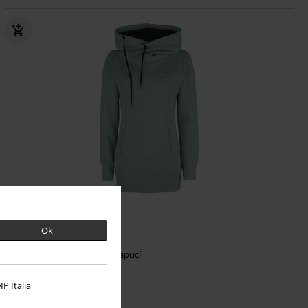
Téměř vyprodáno
Ok
Kč 1.089,00
Adele
Forplay
Mikina s kapucí
P Italia