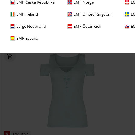
EMP Česká Republika
EMP Norge
EM
EMP Ireland
EMP United Kingdom
EM
i 30denní zkušební verzi našeho BACKSTAGE CLUB
Large Nederland
EMP Österreich
EM
EMP España
%
Exkluzivní