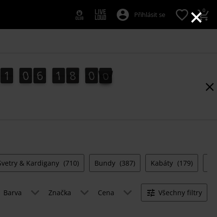
×
0
Přihlásit se
1
0
6
1
7
5
9
1
0
6
1
7
5
8
8
8
0
0
9
Svetry & Kardigany
(710)
Bundy
(387)
Kabáty
(179)
Ka
Barva
Značka
Cena
Všechny filtry