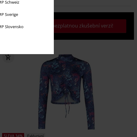
P Schweiz
P Sverige
Aktivujte si svou bezplatnou zkušební verzi!
P Slovensko
SLEVA 34%
Exkluzivní