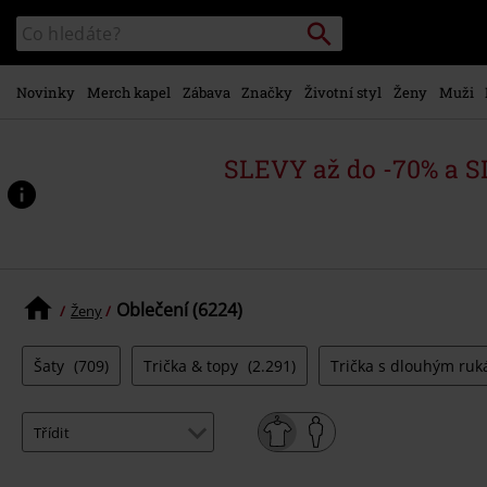
Přejít k
Vyhledávání
Katalog
hlavnímu
vyhledávání
obsahu
Novinky
Merch kapel
Zábava
Značky
Životní styl
Ženy
Muži
SLEVY až do -70% a 
Oblečení (6224)
Ženy
Šaty
(709)
Trička & topy
(2.291)
Trička s dlouhým ru