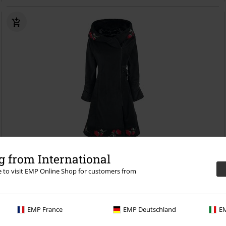
Téměř vyprodáno
 from International
DMC
Kč 4.234,99
re to visit EMP Online Shop for customers from
Kč 3.529,00
Kabát Emilia
Poizen Industries
Zimní kabát
EMP France
EMP Deutschland
EM