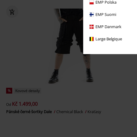
EMP Polska
EMP Suomi
EMP Danmark
Large Belgique
%
Kovové detaily
Kč 1.499,00
Od
Pánské černé šortky Dale
Chemical Black
Kraťasy