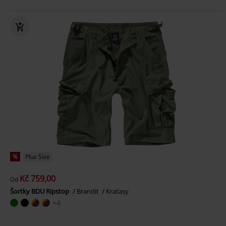
%
Plus Size
Kč 759,00
Od
Šortky BDU Ripstop
Brandit
Kraťasy
+4