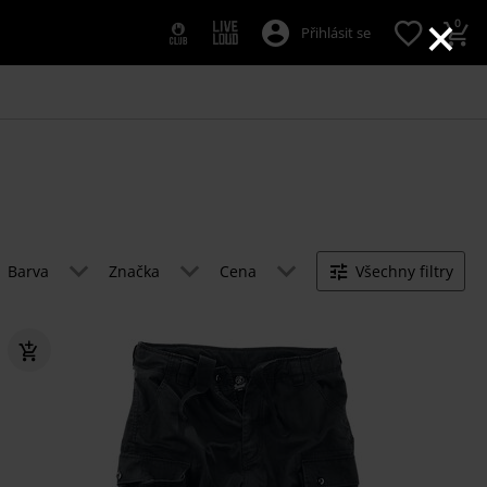
×
0
Přihlásit se
Barva
Značka
Cena
Všechny filtry