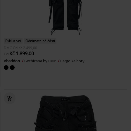
Exkluzivní
Odnímatelné části
DMC
Od
Kč 2.499,00
Kč 1.899,00
Od
Abaddon
Gothicana by EMP
Cargo kalhoty