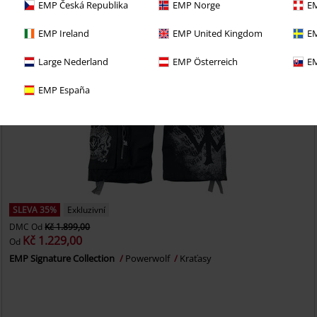
EMP Česká Republika
EMP Norge
EM
EMP Ireland
EMP United Kingdom
EM
Large Nederland
EMP Österreich
EM
EMP España
SLEVA 35%
Exkluzivní
DMC
Od
Kč 1.899,00
Kč 1.229,00
Od
EMP Signature Collection
Powerwolf
Kraťasy