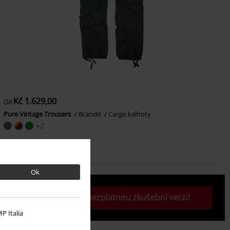
Kč 1.629,00
Od
Pure Vintage Trousers
Brandit
Cargo kalhoty
+2
Ok
Aktivujte si svou bezplatnou zkušební verzi!
P Italia