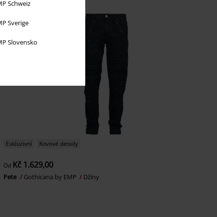
P Schweiz
P Sverige
P Slovensko
Exkluzivní
Kovové detaily
Kč 1.629,00
Od
Pete
Gothicana by EMP
Džíny