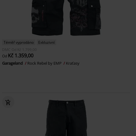
Téměř vyprodáno
Exkluzivní
DMC
Od
Kč 1.799,00
Kč 1.359,00
Od
Garageland
Rock Rebel by EMP
Kraťasy