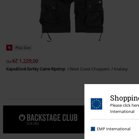
%
Plus Size
Kč 1.229,00
Od
Kapsáčové šortky Caine Ripstop
West Coast Choppers
Kraťasy
Shopping
Please click he
International
Dopřejte s
EMP International