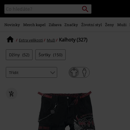
Přejít k
Vyhledávání
Katalog
hlavnímu
vyhledávání
obsahu
Novinky
Merch kapel
Zábava
Značky
Životní styl
Ženy
Muži
Kalhoty (327)
Extra velikosti
Muži
Džíny
(52)
Šortky
(150)