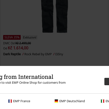
SLEVA 35%
Exkluzivní
DMC
Od
Kč 2.499,00
Kč 1.614,00
Od
Dark Reptile
Rock Rebel by EMP
Džíny
 from International
re to visit EMP Online Shop for customers from
i 30denní zkušební verzi našeho BACKSTAGE CLUB
EMP France
EMP Deutschland
EM