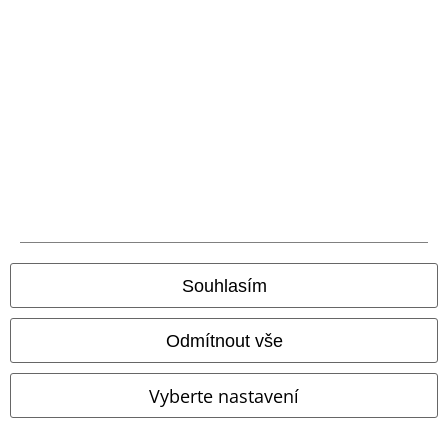
odečtena z vašeho nákupního košíku. Nevztahuje se na média, knihy,
vstupenky, dárkové poukazy, produkty: Rammstein, (Till) Lindemann, Die
Ärzte, Die Toten Hosen, Feine Sahne Fischfilet, Broilers, Böhse Onkelz a
zboží, jehož koupí podpoříte nadaci.
Náš zákaznický servis je tu pro vás
Dnes jsme k dispozici: do 17:00 hod.
Dozvědět se více
Zahájit chat
Souhlasím
Odmítnout vše
Zákaznícky servis
Vyberte nastavení
Pomoc / FAQ
Podmínky vracení zboží