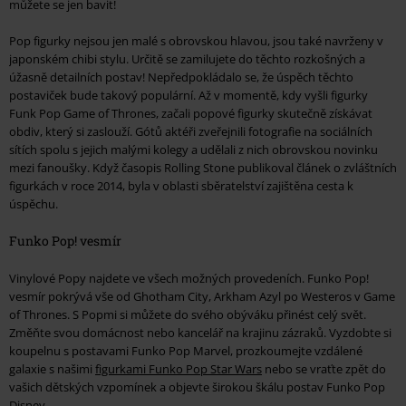
můžete se jen bavit!
Pop figurky nejsou jen malé s obrovskou hlavou, jsou také navrženy v
japonském chibi stylu. Určitě se zamilujete do těchto rozkošných a
úžasně detailních postav! Nepředpokládalo se, že úspěch těchto
postaviček bude takový populární. Až v momentě, kdy vyšli figurky
Funk Pop Game of Thrones, začali popové figurky skutečně získávat
obdiv, který si zaslouží. Gótů aktéři zveřejnili fotografie na sociálních
sítích spolu s jejich malými kolegy a udělali z nich obrovskou novinku
mezi fanoušky. Když časopis Rolling Stone publikoval článek o zvláštních
figurkách v roce 2014, byla v oblasti sběratelství zajištěna cesta k
úspěchu.
Funko Pop! vesmír
Vinylové Popy najdete ve všech možných provedeních. Funko Pop!
vesmír pokrývá vše od Ghotham City, Arkham Azyl po Westeros v Game
of Thrones. S Popmi si můžete do svého obýváku přinést celý svět.
Změňte svou domácnost nebo kancelář na krajinu zázraků. Vyzdobte si
koupelnu s postavami Funko Pop Marvel, prozkoumejte vzdálené
galaxie s našimi
figurkami Funko Pop Star Wars
nebo se vraťte zpět do
vašich dětských vzpomínek a objevte širokou škálu postav Funko Pop
Disney.