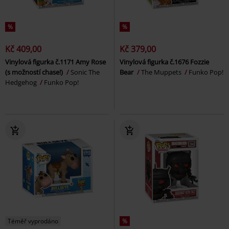
%
%
Kč 409,00
Kč 379,00
Vinylová figurka č.1171 Amy Rose
Vinylová figurka č.1676 Fozzie
(s možností chase!)
Sonic The
Bear
The Muppets
Funko Pop!
Hedgehog
Funko Pop!
Téměř vyprodáno
%