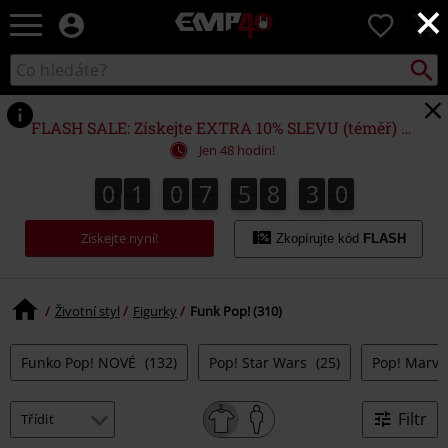
×
EMP
0
-
Hudba,
Vyhled
Katalog
TV
vyhledávání
filmy
&
FLASH SALE: Získejte EXTRA 10% SLEVU (téměř) NA VŠE*
seriály,
Jen 48 hodin!
Merch
pro
0
1
0
7
5
8
2
9
0
1
0
7
5
8
2
8
8
3
0
9
hráče,
Alternativní
Získejte nyní!
móda
Zkopírujte kód
FLASH
Životní styl
Figurky
Funk Pop! (310)
Funko Pop! NOVÉ
(132)
Pop! Star Wars
(25)
Pop! Marve
Filtr