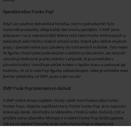
Speciální edice Funko Pop!
Když vás zasáhne sběratelská horečka, není to jednoduché! Tyto
roztomilé postavičky dělají každý den trochu jasnějším. V EMP jsme
připraven i na ty nejnáročnější! Máme totiž také mnoho limitovaných a
exkluzínyh edicí těchto malých lamačů srdcí. Stejně jako běžné vinylové
popy, i speciální edice jsou zabaleny do ochranných krabiček. Tyto nejen
že figurku chrání před poškrábáním a dalšími poškozeními, ale zároveň
umožňují obdivovat je přes okénko v případě, že je ponecháte v
původní krabici. Umožňuje udržet kolekci v lepším stavu a zachovat její
hodnotu. Ať už si vaše Pop figurky zaškatulkujete, nebo je umístěte mezi
jiné fan předměty od EMP, je jen a jen na vás!
EMP Funk Pop! internetový obchod
V EMP online shopu najdete i široký výběr mini Funkos alias Funko
Pocket Pops. Objevte například Harry Potter Funko Pop. Je to naprosto
dokonalý dárek. Ukořistěte si některého z hrdinů nebo zločinců z DC a
prožijte scény úžasného Mixtape II s našimi Funko Pop Strážci galaxie.
Tak na co čekáte? Ponořte se do světa Funko Pop! a objevte svý
oblíbence s Bobble-head.