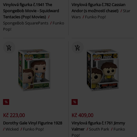
Vinylová figurka č.1941 The
Vinylová figurka č.782 Cassian
SpongeBob Movie - Squidward
Andor (s možností chase!)
Star
Tentacles (Pop! Movies)
Wars
Funko Pop!
SpongeBob SquarePants
Funko
Pop!
%
%
Kč 223,00
Kč 409,00
Dorothy Gale Vinyl Figurine 1928
Vinylová figurka č.1761 Jimmy
Wicked
Funko Pop!
Valmer
South Park
Funko
Pop!