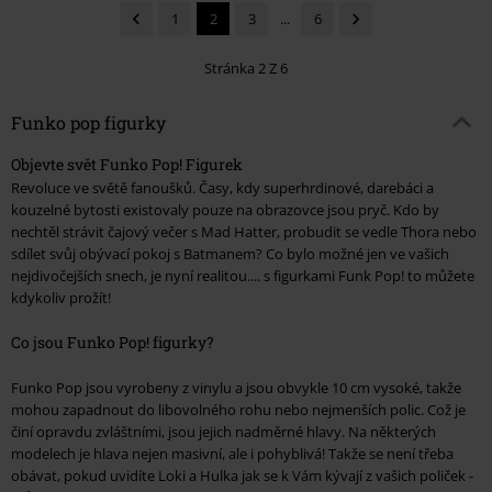
1
2
3
...
6
Stránka 2 Z 6
Funko pop figurky
Objevte svět Funko Pop! Figurek
Revoluce ve světě fanoušků. Časy, kdy superhrdinové, darebáci a
kouzelné bytosti existovaly pouze na obrazovce jsou pryč. Kdo by
nechtěl strávit čajový večer s Mad Hatter, probudit se vedle Thora nebo
sdílet svůj obývací pokoj s Batmanem? Co bylo možné jen ve vašich
nejdivočejších snech, je nyní realitou.... s figurkami Funk Pop! to můžete
kdykoliv prožít!
Co jsou Funko Pop! figurky?
Funko Pop jsou vyrobeny z vinylu a jsou obvykle 10 cm vysoké, takže
mohou zapadnout do libovolného rohu nebo nejmenších polic. Což je
činí opravdu zvláštními, jsou jejich nadměrné hlavy. Na některých
modelech je hlava nejen masivní, ale i pohyblivá! Takže se není třeba
obávat, pokud uvidíte Loki a Hulka jak se k Vám kývají z vašich poliček -