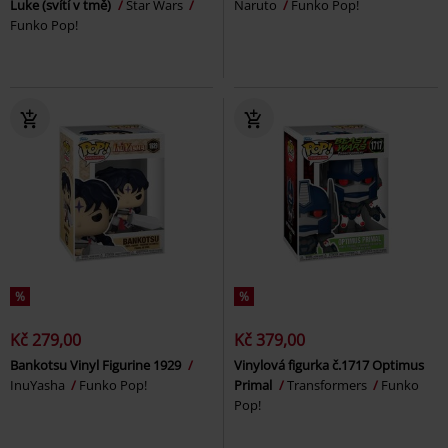
Luke (svítí v tmě)
Star Wars
Naruto
Funko Pop!
Funko Pop!
%
%
Kč 279,00
Kč 379,00
Bankotsu Vinyl Figurine 1929
Vinylová figurka č.1717 Optimus
InuYasha
Funko Pop!
Primal
Transformers
Funko
Pop!