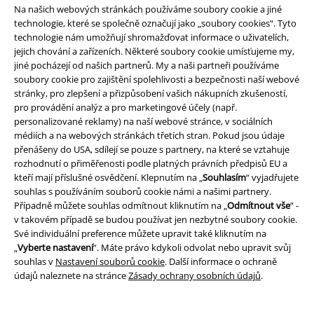
Na našich webových stránkách používáme soubory cookie a jiné
technologie, které se společně označují jako „soubory cookies“. Tyto
20%
technologie nám umožňují shromažďovat informace o uživatelích,
E-Mail Newsletter
jejich chování a zařízeních. Některé soubory cookie umísťujeme my,
Sleva
jiné pocházejí od našich partnerů. My a naši partneři používáme
Získejte 20% slevový poukaz, když se přihlásíte
soubory cookie pro zajištění spolehlivosti a bezpečnosti naší webové
teď!
Více
stránky, pro zlepšení a přizpůsobení vašich nákupních zkušeností,
pro provádění analýz a pro marketingové účely (např.
personalizované reklamy) na naší webové stránce, v sociálních
médiích a na webových stránkách třetích stran. Pokud jsou údaje
přenášeny do USA, sdílejí se pouze s partnery, na které se vztahuje
Tímto souhlasím se zasíláním EMP Newslettru a souhlasím s tím, že
rozhodnutí o přiměřenosti podle platných právních předpisů EU a
E.M.P. Merchandising mbH může zpracovávat mé osobní údaje a
kteří mají příslušné osvědčení. Klepnutím na „
Souhlasím
“ vyjadřujete
pravidelně mi posílat informace o svých produktech. Mé osobní údaje
souhlas s používáním souborů cookie námi a našimi partnery.
budou zpracovány v souladu s ustanoveními
Ochrana osobních údajů
.
Případně můžete souhlas odmítnout kliknutím na „
Odmítnout vše
“ -
Můj souhlas mohu kdykoliv odvolat na odhlašovací odkaz/link.
v takovém případě se budou používat jen nezbytné soubory cookie.
Unsubscribe
here
.
Své individuální preference můžete upravit také kliknutím na
„
Vyberte nastavení
“. Máte právo kdykoli odvolat nebo upravit svůj
Odebírat
souhlas v
Nastavení souborů cookie
. Další informace o ochraně
údajů naleznete na stránce
Zásady ochrany osobních údajů
.
*Platí pouze online a kód je platný jen 4 týdny. Nelze kombinovat s jinými
slevovými kódy. Po vložení a potvrzení kódu bude sleva automaticky