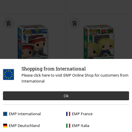
Shopping from International
Please click here to visit EMP Online Shop for customers from
%
%
International
Kč 359,00
Kč 279,00
Vinylová figurka č.1710 Jessie
Shin Vinyl Figurine 2059
Ok
Toy Story
Funko Pop!
Sakamoto Days
Funko Pop!
EMP International
EMP France
EMP Deutschland
EMP Italia