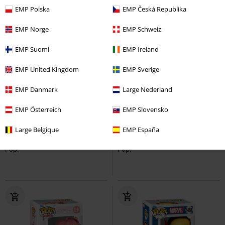
EMP Polska
EMP Česká Republika
EMP Norge
EMP Schweiz
EMP Suomi
EMP Ireland
EMP United Kingdom
EMP Sverige
EMP Danmark
Large Nederland
%
%
EMP Österreich
EMP Slovensko
Kč 409,00
Kč 379,00
Vinylová figurka č.2247 Aoi
Vinylová figurka č.844 The
Large Belgique
EMP España
Kaguragi
Kaiju No. 8
Funko
Mandalorian
Star Wars
Funko
Pop!
Pop!