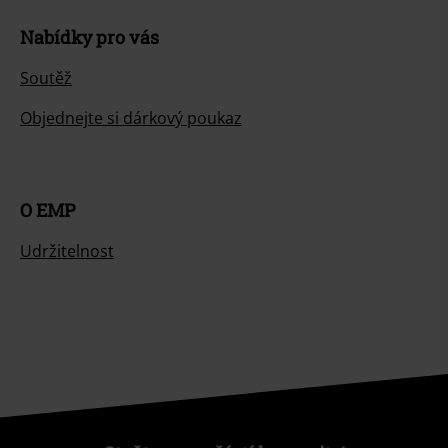
Nabídky pro vás
Soutěž
Objednejte si dárkový poukaz
O EMP
Udržitelnost