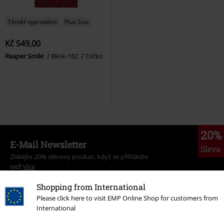
Téměř vyprodáno
Plus Size
Kč 549,00
Reaper Smile
Blink-182
Tričko
20%
E-Mail Newsletter
Sleva
Získejte 20% slevový poukaz, když se přihlásíte
teď!
Více
Shopping from International
Please click here to visit EMP Online Shop for customers from
International
Tímto souhlasím se zasíláním EMP Newslettru a souhlasím s tím, že