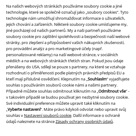
Na našich webových stránkách používáme soubory cookie a jiné
technologie, které se společně označují jako „soubory cookies“. Tyto
technologie nám umožňují shromažďovat informace o uživatelích,
Právní informace
jejich chování a zařízeních. Některé soubory cookie umísťujeme my,
jiné pocházejí od našich partnerů. My a naši partneři používáme
Podmínky
soubory cookie pro zajištění spolehlivosti a bezpečnosti naší webové
stránky, pro zlepšení a přizpůsobení vašich nákupních zkušeností,
Prohlášení
pro provádění analýz a pro marketingové účely (např.
personalizované reklamy) na naší webové stránce, v sociálních
Ochrana osobních údajů
médiích a na webových stránkách třetích stran. Pokud jsou údaje
přenášeny do USA, sdílejí se pouze s partnery, na které se vztahuje
Likvidace odpadu a ochrana životního prostředí
rozhodnutí o přiměřenosti podle platných právních předpisů EU a
kteří mají příslušné osvědčení. Klepnutím na „
Souhlasím
“ vyjadřujete
souhlas s používáním souborů cookie námi a našimi partnery.
Prohlášení o shodě
Případně můžete souhlas odmítnout kliknutím na „
Odmítnout vše
“ -
v takovém případě se budou používat jen nezbytné soubory cookie.
Informace o přístupnosti
Své individuální preference můžete upravit také kliknutím na
„
Vyberte nastavení
“. Máte právo kdykoli odvolat nebo upravit svůj
Nastavení souborů cookie
souhlas v
Nastavení souborů cookie
. Další informace o ochraně
údajů naleznete na stránce
Zásady ochrany osobních údajů
.
Odstoupení od smlouvy