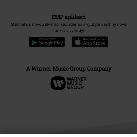
EMP aplikaci
Stáhněte si novou EMP aplikaci zdarma a využijte všechny nové
funkce a výhody!
A Warner Music Group Company