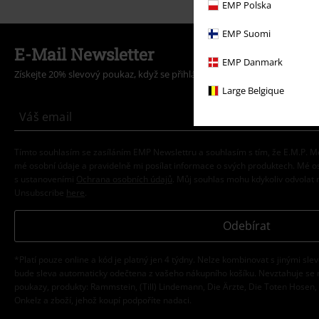
EMP Polska
EMP Suomi
E-Mail Newsletter
EMP Danmark
Získejte 20% slevový poukaz, když se přihlásíte teď!
Více
Large Belgique
Tímto souhlasím se zasíláním EMP Newslettru a souhlasím s tím, že E.M.P.
mé osobní údaje a pravidelně mi posílat informace o svých produktech. Mé 
s ustanoveními
Ochrana osobních údajů
. Můj souhlas mohu kdykoliv odvolat 
Unsubscribe
here
.
Odebírat
*Platí pouze online a kód je platný jen 4 týdny. Nelze kombinovat s jinými sle
bude sleva automaticky odečtena z vašeho nákupního košíku. Nevztahuje se 
poukazy, produkty: Rammstein, (Till) Lindemann, Die Ärzte, Die Toten Hosen, F
Onkelz a zboží, jehož koupí podpoříte nadaci.