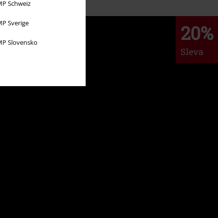
P Schweiz
P Sverige
20%
P Slovensko
Sleva