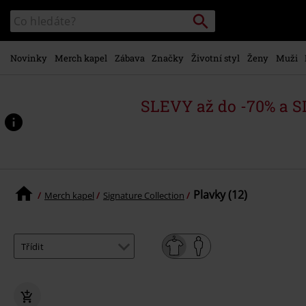
Přejít k
Vyhledávání
Katalog
hlavnímu
vyhledávání
obsahu
Novinky
Merch kapel
Zábava
Značky
Životní styl
Ženy
Muži
SLEVY až do -70% a 
Plavky (12)
Merch kapel
Signature Collection