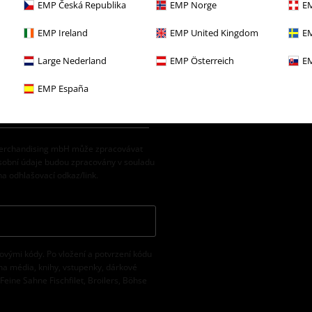
EMP Česká Republika
EMP Norge
EM
EMP Ireland
EMP United Kingdom
EM
Large Nederland
EMP Österreich
EM
EMP España
 Merchandising mbH může zpracovávat
osobní údaje budou zpracovány v souladu
na odhlašovací odkaz/link.
vovými kódy. Po vložení a potvrzení kódu
na média, knihy, vstupenky, dárkové
eine Sahne Fischfilet, Broilers, Böhse