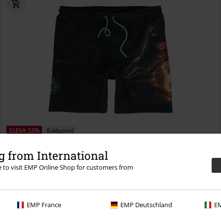
SLEVA 53%
Exkluzivní
DMC
Kč 1.299,00
Kč 607,00
 from International
EMP Signature Collection
Disturbed
Plavecké šortky
re to visit EMP Online Shop for customers from
EMP France
EMP Deutschland
EM