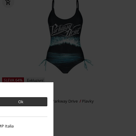
SLEVA 64%
Exkluzivní
DMC
Kč 1.499,00
Kč 527,00
EMP Signature Collection
Parkway Drive
Plavky
Ok
P Italia