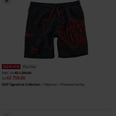
SLEVA 41%
Plus Size
DMC
Od
Kč 1.299,00
Kč 759,00
Od
EMP Signature Collection
Slipknot
Plavecké šortky