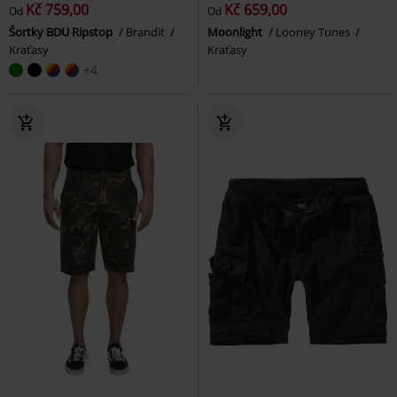
Kč 759,00
Kč 659,00
Od
Od
Šortky BDU Ripstop
Brandit
Moonlight
Looney Tunes
Kraťasy
Kraťasy
+4