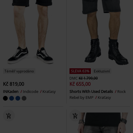
Téměř vyprodáno
SLEVA 63%
Exkluzivní
DMC
Kč 1.799,00
Kč 819,00
Kč 655,00
INKaden
Indicode
Kraťasy
Shorts With Used Details
Rock
Rebel by EMP
Kraťasy