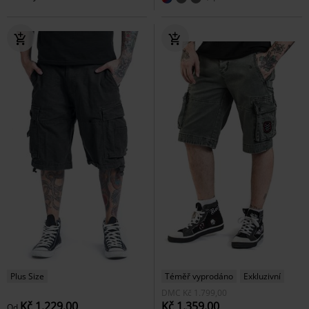
Plus Size
Téměř vyprodáno
Exkluzivní
DMC
Kč 1.799,00
Kč 1.229,00
Kč 1.359,00
Od