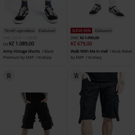
Téměř vyprodáno
Exkluzivní
SLEVA 66%
Exkluzivní
DMC
Od
Kč 1.299,00
DMC
Kč 1.999,00
Kč 1.089,00
Kč 679,00
Od
Army Vintage Shorts
Black
Walk With Me In Hell
Rock Rebel
Premium by EMP
Kraťasy
by EMP
Kraťasy