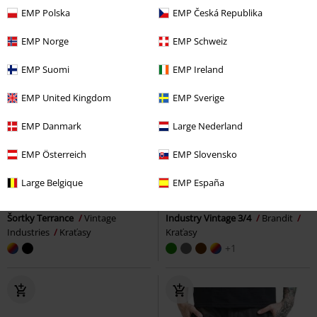
EMP Polska
EMP Česká Republika
EMP Norge
EMP Schweiz
EMP Suomi
EMP Ireland
EMP United Kingdom
EMP Sverige
EMP Danmark
Large Nederland
EMP Österreich
EMP Slovensko
%
Plus Size
%
Large Belgique
EMP España
Kč 1.089,00
Kč 819,00
Šortky Terrance
Vintage
Industry Vintage 3/4
Brandit
Industries
Kraťasy
Kraťasy
+1