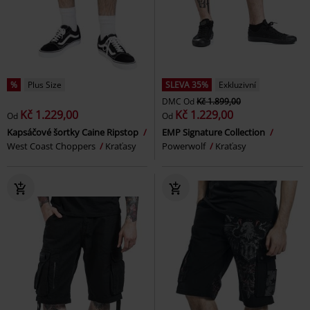
%
Plus Size
SLEVA 35%
Exkluzivní
DMC
Od
Kč 1.899,00
Kč 1.229,00
Kč 1.229,00
Od
Od
Kapsáčové šortky Caine Ripstop
EMP Signature Collection
West Coast Choppers
Kraťasy
Powerwolf
Kraťasy