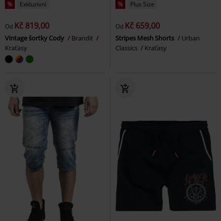
%
Exkluzivní
%
Plus Size
Kč 819,00
Kč 659,00
Od
Od
Vintage šortky Cody
Brandit
Stripes Mesh Shorts
Urban
Kraťasy
Classics
Kraťasy