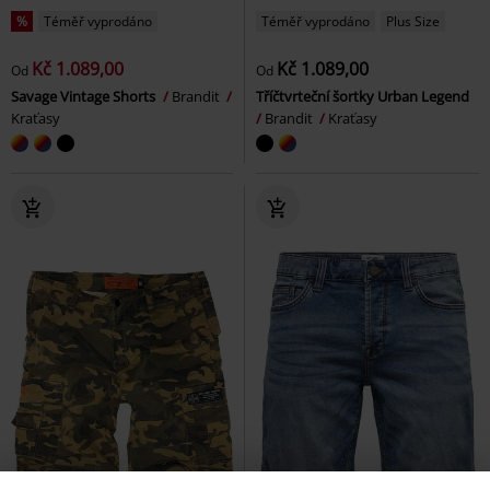
%
Téměř vyprodáno
Téměř vyprodáno
Plus Size
Kč 1.089,00
Kč 1.089,00
Od
Od
Savage Vintage Shorts
Brandit
Tříčtvrteční šortky Urban Legend
Kraťasy
Brandit
Kraťasy