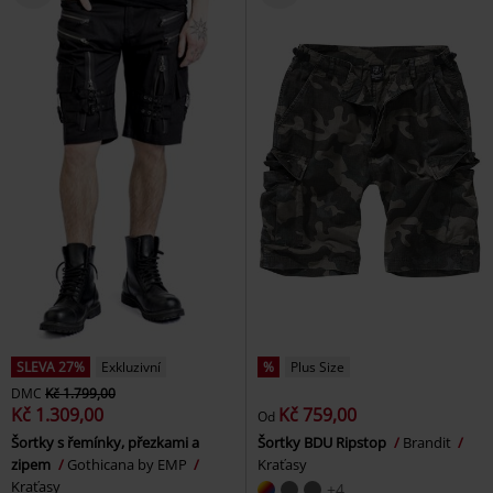
SLEVA 27%
Exkluzivní
%
Plus Size
DMC
Kč 1.799,00
Kč 1.309,00
Kč 759,00
Od
Šortky s řemínky, přezkami a
Šortky BDU Ripstop
Brandit
zipem
Gothicana by EMP
Kraťasy
Kraťasy
+4