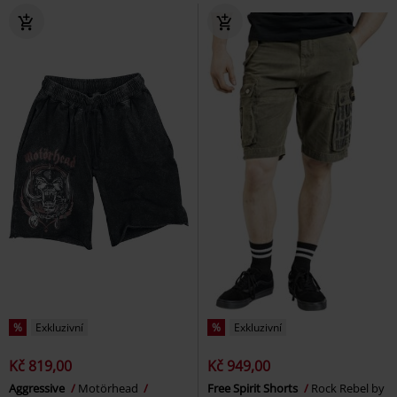
%
Exkluzivní
%
Exkluzivní
Kč 819,00
Kč 949,00
Aggressive
Motörhead
Free Spirit Shorts
Rock Rebel by