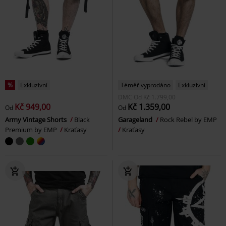
%
Exkluzivní
Téměř vyprodáno
Exkluzivní
DMC
Od
Kč 1.799,00
Kč 949,00
Kč 1.359,00
Od
Od
Army Vintage Shorts
Black
Garageland
Rock Rebel by EMP
Premium by EMP
Kraťasy
Kraťasy