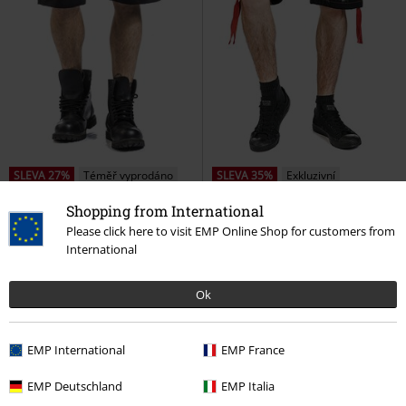
SLEVA 27%
Téměř vyprodáno
SLEVA 35%
Exkluzivní
DMC
Kč 1.799,00
DMC
Od
Kč 1.899,00
Shopping from International
Kč 1.309,00
Kč 1.229,00
Od
Please click here to visit EMP Online Shop for customers from
Army Of The Night
Gothicana
EMP Signature Collection
Amon
International
by EMP
Kraťasy
Amarth
Kraťasy
Ok
EMP International
EMP France
EMP Deutschland
EMP Italia