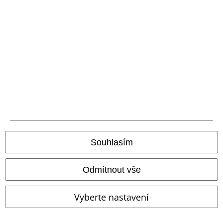
Kovové detaily
Plus Size
Téměř vyprodáno
Plus Size
Kč 1.499,00
Kč 1.229,00
Wacken
Wacken Open Air
Vintage Shorts
Brandit
Kraťasy
Kraťasy
+4
Souhlasím
Odmítnout vše
Vyberte nastavení