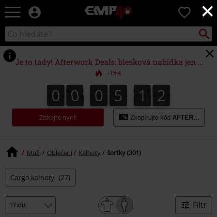
×
EMP
0
-
Hudba,
Vyhled
Katalog
TV
vyhledávání
filmy
&
Je to tady! Afterwork Deals: blesková nabídka jen do půlnoci!
seriály,
-15%
Merch
pro
0
0
0
5
1
0
0
0
0
5
1
9
0
9
1
hráče,
Alternativní
móda
Získejte nyní!
Zkopírujte kód
AFTERWORK
Muži
Oblečení
Kalhoty
šortky (301)
Cargo kalhoty
(27)
Filtr