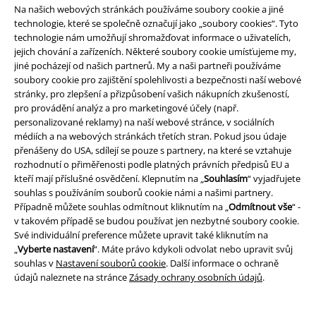
Na našich webových stránkách používáme soubory cookie a jiné
technologie, které se společně označují jako „soubory cookies“. Tyto
technologie nám umožňují shromažďovat informace o uživatelích,
jejich chování a zařízeních. Některé soubory cookie umísťujeme my,
%
Téměř vyprodáno
Téměř vyprodáno
jiné pocházejí od našich partnerů. My a naši partneři používáme
soubory cookie pro zajištění spolehlivosti a bezpečnosti naší webové
Kč 1.359,00
Kč 949,00
stránky, pro zlepšení a přizpůsobení vašich nákupních zkušeností,
pro provádění analýz a pro marketingové účely (např.
Kapsáčové šortky WCC CFL -
Modré šortky Ply Life
ONLY and
personalizované reklamy) na naší webové stránce, v sociálních
kamufláž
West Coast Choppers
SONS
Kraťasy
médiích a na webových stránkách třetích stran. Pokud jsou údaje
Kraťasy
přenášeny do USA, sdílejí se pouze s partnery, na které se vztahuje
rozhodnutí o přiměřenosti podle platných právních předpisů EU a
kteří mají příslušné osvědčení. Klepnutím na „
Souhlasím
“ vyjadřujete
souhlas s používáním souborů cookie námi a našimi partnery.
Případně můžete souhlas odmítnout kliknutím na „
Odmítnout vše
“ -
v takovém případě se budou používat jen nezbytné soubory cookie.
Své individuální preference můžete upravit také kliknutím na
„
Vyberte nastavení
“. Máte právo kdykoli odvolat nebo upravit svůj
souhlas v
Nastavení souborů cookie
. Další informace o ochraně
údajů naleznete na stránce
Zásady ochrany osobních údajů
.