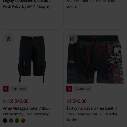
Legíny s potiskem s lebkou
Kilt
Brandit
Středně dlouhá
Rock Rebel by EMP
Legíny
sukně
%
Exkluzivní
%
Exkluzivní
Kč 949,00
Kč 549,00
Od
Army Vintage Shorts
Black
Šortky na plavání Free Spirit
Premium by EMP
Kraťasy
Rock Rebel by EMP
Plavecké
šortky