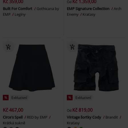
Kč 359,00
Kč 1.359,00
Od
Built For Comfort
Gothicana by
EMP Signature Collection
Arch
EMP
Legíny
Enemy
Kraťasy
%
Exkluzivní
%
Exkluzivní
Kč 467,00
Kč 819,00
Od
Circe's Spell
RED by EMP
Vintage šortky Cody
Brandit
Krátká sukně
Kraťasy