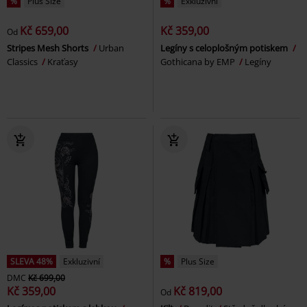
%
Plus Size
%
Exkluzivní
Kč 659,00
Kč 359,00
Od
Stripes Mesh Shorts
Urban
Legíny s celoplošným potiskem
Classics
Kraťasy
Gothicana by EMP
Legíny
SLEVA 48%
Exkluzivní
%
Plus Size
DMC
Kč 699,00
Kč 359,00
Kč 819,00
Od