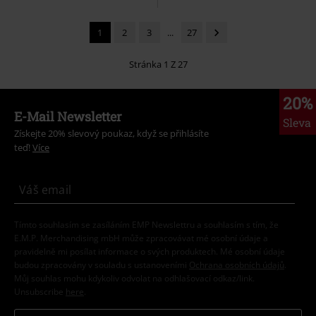
1
2
3
...
27
Stránka 1 Z 27
20%
E-Mail Newsletter
Sleva
Získejte 20% slevový poukaz, když se přihlásíte
teď!
Více
Tímto souhlasím se zasíláním EMP Newslettru a souhlasím s tím, že
E.M.P. Merchandising mbH může zpracovávat mé osobní údaje a
pravidelně mi posílat informace o svých produktech. Mé osobní údaje
budou zpracovány v souladu s ustanoveními
Ochrana osobních údajů
.
Můj souhlas mohu kdykoliv odvolat na odhlašovací odkaz/link.
Unsubscribe
here
.