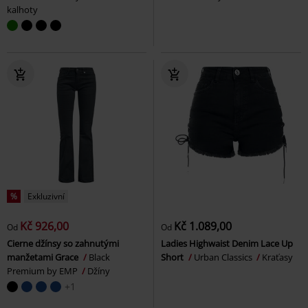
kalhoty
%
Exkluzivní
Kč 926,00
Kč 1.089,00
Od
Od
Cierne džínsy so zahnutými
Ladies Highwaist Denim Lace Up
manžetami Grace
Black
Short
Urban Classics
Kraťasy
Premium by EMP
Džíny
+1