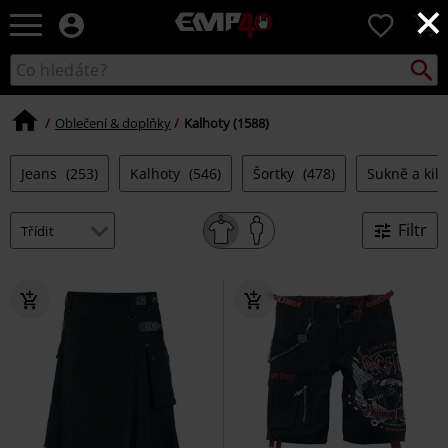
×
EMP
0
-
Hudba,
Vyhled
Katalog
TV
vyhledávání
filmy
&
Oblečení & doplňky
Kalhoty (1588)
seriály,
Merch
Jeans
(253)
Kalhoty
(546)
Šortky
(478)
Sukně a kil
pro
hráče,
Alternativní
Filtr
móda