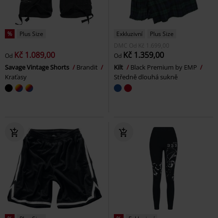
%
Plus Size
Exkluzivní
Plus Size
DMC
Od
Kč 1.699,00
Kč 1.089,00
Kč 1.359,00
Od
Od
Savage Vintage Shorts
Brandit
Kilt
Black Premium by EMP
Kraťasy
Středně dlouhá sukně