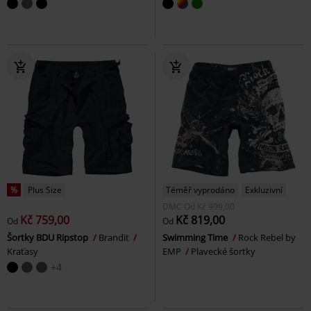
%
Plus Size
Téměř vyprodáno
Exkluzivní
DMC
Od
Kč 999,00
Kč 759,00
Kč 819,00
Od
Od
Šortky BDU Ripstop
Brandit
Swimming Time
Rock Rebel by
Kraťasy
EMP
Plavecké šortky
+4