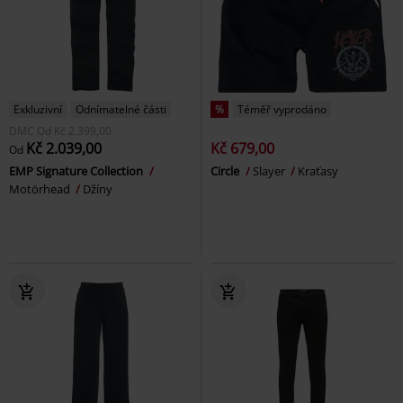
Exkluzivní
Odnímatelné části
%
Téměř vyprodáno
DMC
Od
Kč 2.399,00
Kč 2.039,00
Kč 679,00
Od
EMP Signature Collection
Circle
Slayer
Kraťasy
Motörhead
Džíny