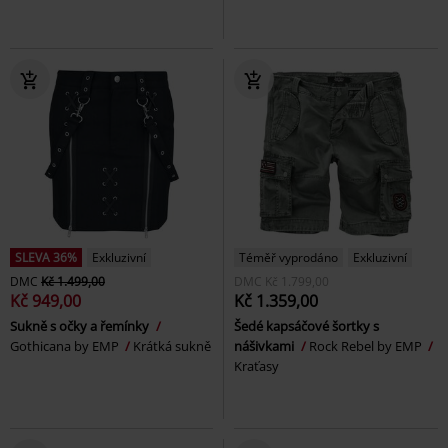
SLEVA 36%
Exkluzivní
Téměř vyprodáno
Exkluzivní
DMC
Kč 1.499,00
DMC
Kč 1.799,00
Kč 949,00
Kč 1.359,00
Sukně s očky a řemínky
Šedé kapsáčové šortky s
Gothicana by EMP
Krátká sukně
nášivkami
Rock Rebel by EMP
Kraťasy