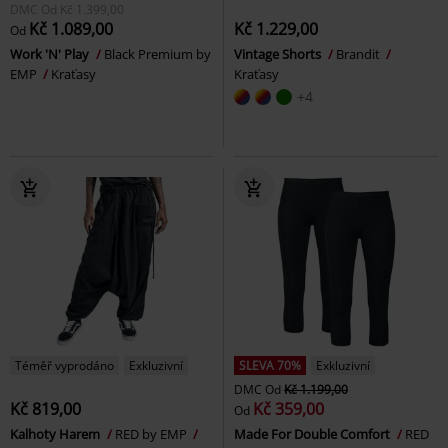
DMC
Od
Kč 1.399,00
Kč 1.089,00
Kč 1.229,00
Od
Work 'N' Play
Black Premium by
Vintage Shorts
Brandit
EMP
Kraťasy
Kraťasy
+4
Téměř vyprodáno
Exkluzivní
SLEVA 70%
Exkluzivní
DMC
Od
Kč 1.199,00
Kč 819,00
Kč 359,00
Od
Kalhoty Harem
RED by EMP
Made For Double Comfort
RED