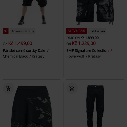
%
Kovové detaily
SLEVA 35%
Exkluzivní
DMC
Od
Kč 1.899,00
Kč 1.499,00
Kč 1.229,00
Od
Od
Pánské černé šortky Dale
EMP Signature Collection
Chemical Black
Kraťasy
Powerwolf
Kraťasy