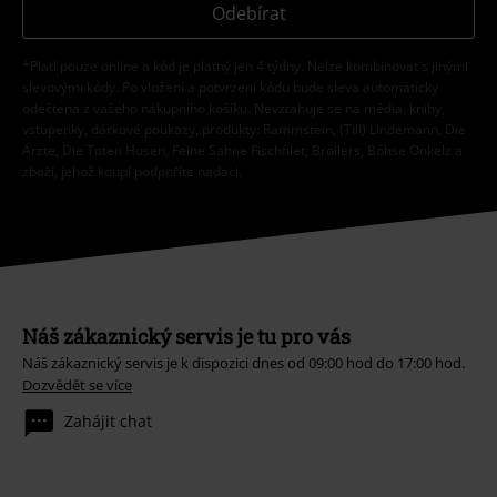
Odebírat
*Platí pouze online a kód je platný jen 4 týdny. Nelze kombinovat s jinými
slevovými kódy. Po vložení a potvrzení kódu bude sleva automaticky
odečtena z vašeho nákupního košíku. Nevztahuje se na média, knihy,
vstupenky, dárkové poukazy, produkty: Rammstein, (Till) Lindemann, Die
Ärzte, Die Toten Hosen, Feine Sahne Fischfilet, Broilers, Böhse Onkelz a
zboží, jehož koupí podpoříte nadaci.
Náš zákaznický servis je tu pro vás
Náš zákaznický servis je k dispozici dnes od 09:00 hod do 17:00 hod.
Dozvědět se více
Zahájit chat