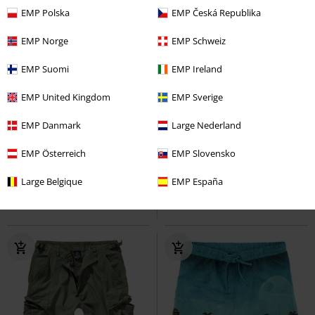
EMP Polska
EMP Česká Republika
EMP Norge
EMP Schweiz
EMP Suomi
EMP Ireland
EMP United Kingdom
EMP Sverige
%
%
Téměř vyprodáno
EMP Danmark
Large Nederland
Kč 949,00
Kč 1.309,00
Daphne Skirt
EMP Österreich
Banned Retro
Wacken
EMP Slovensko
Wacken Open Air
Středně dlouhá sukně
Kraťasy
Large Belgique
EMP España