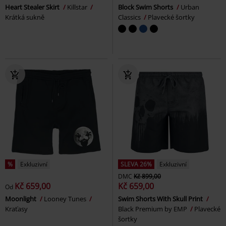
Heart Stealer Skirt
Killstar
Block Swim Shorts
Urban
Krátká sukně
Classics
Plavecké šortky
%
Exkluzivní
SLEVA 26%
Exkluzivní
DMC
Kč 899,00
Kč 659,00
Kč 659,00
Od
Moonlight
Looney Tunes
Swim Shorts With Skull Print
Kraťasy
Black Premium by EMP
Plavecké
šortky