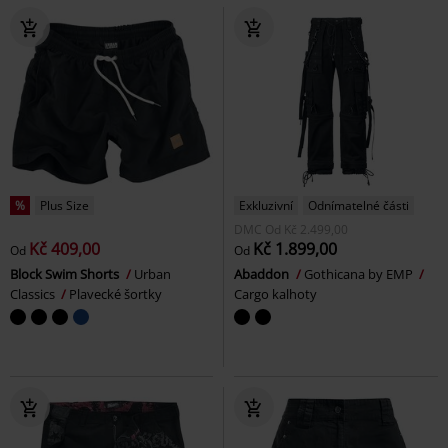
%
Plus Size
Exkluzivní
Odnímatelné části
DMC
Od
Kč 2.499,00
Kč 409,00
Kč 1.899,00
Od
Od
Block Swim Shorts
Urban
Abaddon
Gothicana by EMP
Classics
Plavecké šortky
Cargo kalhoty