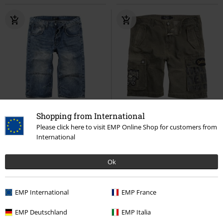
%
Plus Size
%
Exkluzivní
Shopping from International
Please click here to visit EMP Online Shop for customers from
Kč 759,00
Kč 949,00
Od
International
Denim Shorts
Forplay
Kraťasy
Free Spirit Shorts
Rock Rebel by
EMP
Kraťasy
Ok
EMP International
EMP France
EMP Deutschland
EMP Italia