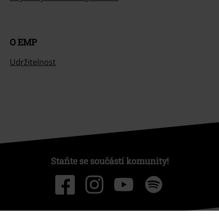
O EMP
Udržitelnost
Staňte se součástí komunity!