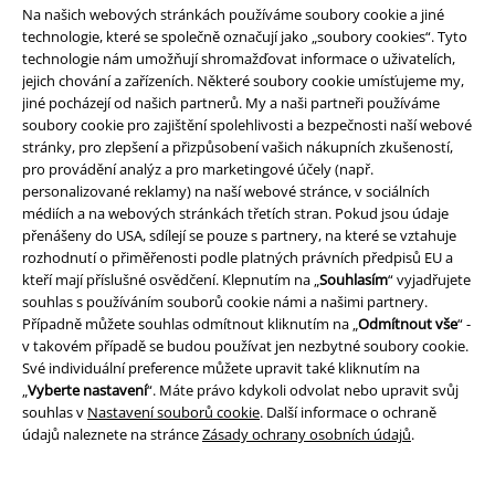
Na našich webových stránkách používáme soubory cookie a jiné
technologie, které se společně označují jako „soubory cookies“. Tyto
technologie nám umožňují shromažďovat informace o uživatelích,
jejich chování a zařízeních. Některé soubory cookie umísťujeme my,
Způsoby platby
jiné pocházejí od našich partnerů. My a naši partneři používáme
soubory cookie pro zajištění spolehlivosti a bezpečnosti naší webové
stránky, pro zlepšení a přizpůsobení vašich nákupních zkušeností,
pro provádění analýz a pro marketingové účely (např.
Bankovní převod
Platba na dobírku
personalizované reklamy) na naší webové stránce, v sociálních
médiích a na webových stránkách třetích stran. Pokud jsou údaje
přenášeny do USA, sdílejí se pouze s partnery, na které se vztahuje
Doprava
rozhodnutí o přiměřenosti podle platných právních předpisů EU a
kteří mají příslušné osvědčení. Klepnutím na „
Souhlasím
“ vyjadřujete
souhlas s používáním souborů cookie námi a našimi partnery.
Případně můžete souhlas odmítnout kliknutím na „
Odmítnout vše
“ -
Balíkovna
Balík Do ruky
v takovém případě se budou používat jen nezbytné soubory cookie.
Své individuální preference můžete upravit také kliknutím na
„
Vyberte nastavení
“. Máte právo kdykoli odvolat nebo upravit svůj
souhlas v
Nastavení souborů cookie
. Další informace o ochraně
EMP aplikaci
údajů naleznete na stránce
Zásady ochrany osobních údajů
.
Stáhněte si novou EMP aplikaci zdarma a využijte všechny nové
funkce a výhody!