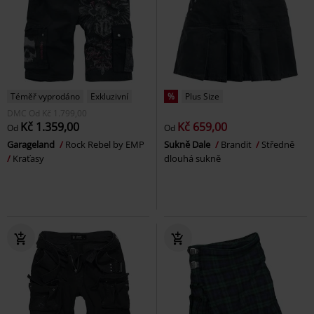
Téměř vyprodáno
Exkluzivní
%
Plus Size
DMC
Od
Kč 1.799,00
Kč 1.359,00
Kč 659,00
Od
Od
Garageland
Rock Rebel by EMP
Sukně Dale
Brandit
Středně
Kraťasy
dlouhá sukně