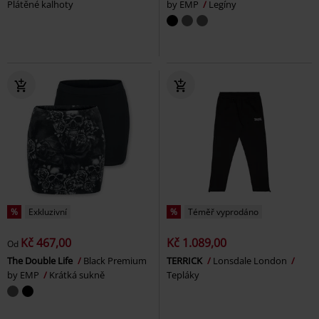
Plátěné kalhoty
by EMP
Legíny
%
Exkluzivní
%
Téměř vyprodáno
Kč 467,00
Kč 1.089,00
Od
The Double Life
Black Premium
TERRICK
Lonsdale London
by EMP
Krátká sukně
Tepláky