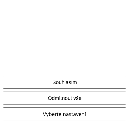
A Warner Music Group Company
Souhlasím
Odmítnout vše
Právní informace
Vyberte nastavení
Podmínky