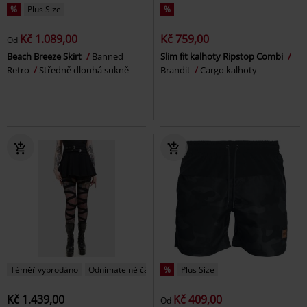
%
Plus Size
%
Kč 1.089,00
Kč 759,00
Od
Beach Breeze Skirt
Banned
Slim fit kalhoty Ripstop Combi
Retro
Středně dlouhá sukně
Brandit
Cargo kalhoty
Téměř vyprodáno
Odnímatelné části
%
Plus Size
Kč 1.439,00
Kč 409,00
Od