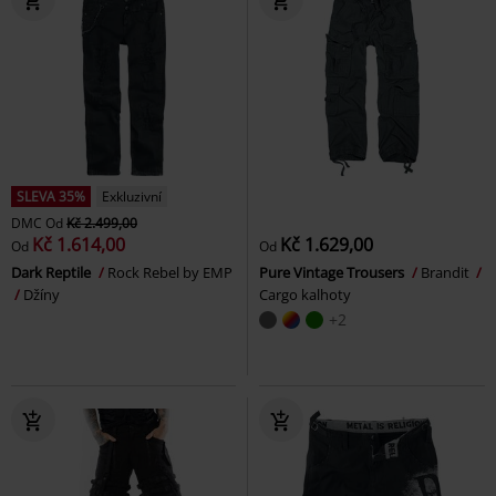
SLEVA 35%
Exkluzivní
DMC
Od
Kč 2.499,00
Kč 1.614,00
Kč 1.629,00
Od
Od
Dark Reptile
Rock Rebel by EMP
Pure Vintage Trousers
Brandit
Džíny
Cargo kalhoty
+2