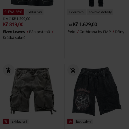
SLEVA 36%
Exkluzivní
Exkluzivní
Kovové detaily
DMC
Kč 1.299,00
Kč 819,00
Kč 1.629,00
Od
Elven Leaves
Pán prstenů
Pete
Gothicana by EMP
Džíny
Krátká sukně
%
Exkluzivní
%
Exkluzivní