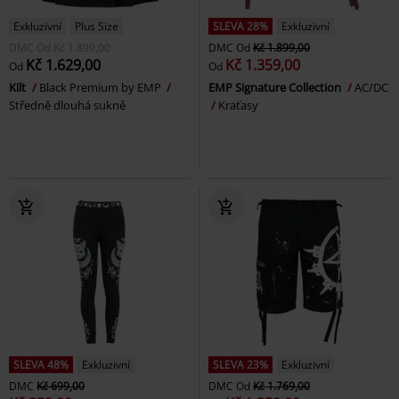
Exkluzivní
Plus Size
SLEVA 28%
Exkluzivní
DMC
Od
Kč 1.899,00
DMC
Od
Kč 1.899,00
Kč 1.629,00
Kč 1.359,00
Od
Od
Kilt
Black Premium by EMP
EMP Signature Collection
AC/DC
Středně dlouhá sukně
Kraťasy
SLEVA 48%
Exkluzivní
SLEVA 23%
Exkluzivní
DMC
Kč 699,00
DMC
Od
Kč 1.769,00