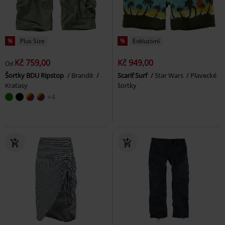
%
Plus Size
%
Exkluzivní
Kč 759,00
Kč 949,00
Od
Šortky BDU Ripstop
Brandit
Scarif Surf
Star Wars
Plavecké
Kraťasy
šortky
+4