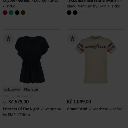
Coyote - Genius
Looney Tunes
Tričko Essential se šněrováním
Tričko
Black Premium by EMP
Tričko
Exkluzivní
Plus Size
DMC
Od
Kč 999,00
Kč 679,00
Kč 1.089,00
Od
Princess Of The Night
Gothicana
Grand Bend
GoodYear
Tričko
by EMP
Tričko