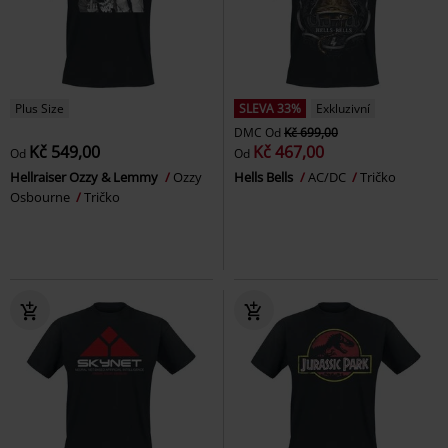
Plus Size
SLEVA 33%
Exkluzivní
DMC
Od
Kč 699,00
Kč 549,00
Kč 467,00
Od
Od
Hellraiser Ozzy & Lemmy
Ozzy
Hells Bells
AC/DC
Tričko
Osbourne
Tričko