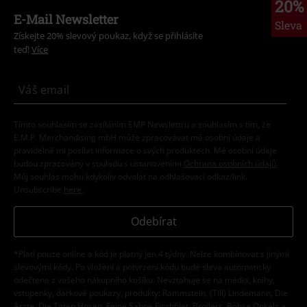
20%
E-Mail Newsletter
Sleva
Získejte 20% slevový poukaz, když se přihlásíte
teď!
Více
Tímto souhlasím se zasíláním EMP Newslettru a souhlasím s tím, že
E.M.P. Merchandising mbH může zpracovávat mé osobní údaje a
pravidelně mi posílat informace o svých produktech. Mé osobní údaje
budou zpracovány v souladu s ustanoveními
Ochrana osobních údajů
.
Můj souhlas mohu kdykoliv odvolat na odhlašovací odkaz/link.
Unsubscribe
here
.
Odebírat
*Platí pouze online a kód je platný jen 4 týdny. Nelze kombinovat s jinými
slevovými kódy. Po vložení a potvrzení kódu bude sleva automaticky
odečtena z vašeho nákupního košíku. Nevztahuje se na média, knihy,
vstupenky, dárkové poukazy, produkty: Rammstein, (Till) Lindemann, Die
Ärzte, Die Toten Hosen, Feine Sahne Fischfilet, Broilers, Böhse Onkelz a