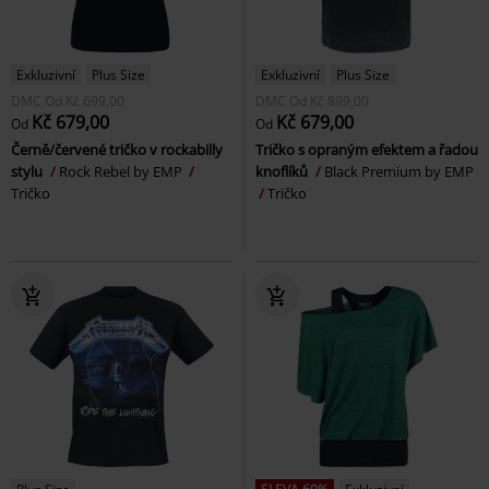
Exkluzivní
Plus Size
Exkluzivní
Plus Size
DMC
Od
Kč 699,00
DMC
Od
Kč 899,00
Kč 679,00
Kč 679,00
Od
Od
Černě/červené tričko v rockabilly
Tričko s opraným efektem a řadou
stylu
Rock Rebel by EMP
knoflíků
Black Premium by EMP
Tričko
Tričko