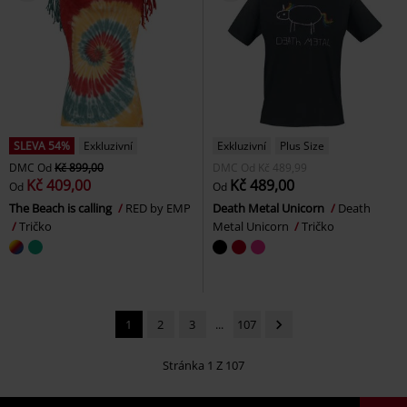
SLEVA 54%
Exkluzivní
Exkluzivní
Plus Size
DMC
Od
Kč 899,00
DMC
Od
Kč 489,99
Kč 409,00
Kč 489,00
Od
Od
The Beach is calling
RED by EMP
Death Metal Unicorn
Death
Tričko
Metal Unicorn
Tričko
1
2
3
...
107
Stránka 1 Z 107