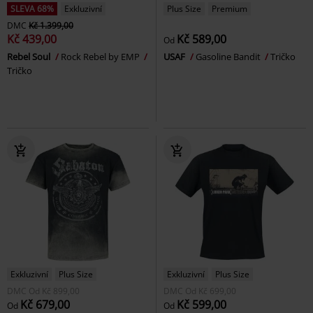
SLEVA 68%
Exkluzivní
Plus Size
Premium
DMC
Kč 1.399,00
Kč 439,00
Kč 589,00
Od
Rebel Soul
Rock Rebel by EMP
USAF
Gasoline Bandit
Tričko
Tričko
Exkluzivní
Plus Size
Exkluzivní
Plus Size
DMC
Od
Kč 899,00
DMC
Od
Kč 699,00
Kč 679,00
Kč 599,00
Od
Od