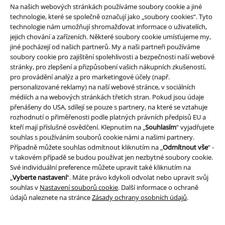
Na našich webových stránkách používáme soubory cookie a jiné
technologie, které se společně označují jako „soubory cookies“. Tyto
technologie nám umožňují shromažďovat informace o uživatelích,
jejich chování a zařízeních. Některé soubory cookie umísťujeme my,
jiné pocházejí od našich partnerů. My a naši partneři používáme
soubory cookie pro zajištění spolehlivosti a bezpečnosti naší webové
stránky, pro zlepšení a přizpůsobení vašich nákupních zkušeností,
pro provádění analýz a pro marketingové účely (např.
Staňte se součástí komunity!
personalizované reklamy) na naší webové stránce, v sociálních
médiích a na webových stránkách třetích stran. Pokud jsou údaje
přenášeny do USA, sdílejí se pouze s partnery, na které se vztahuje
rozhodnutí o přiměřenosti podle platných právních předpisů EU a
kteří mají příslušné osvědčení. Klepnutím na „
Souhlasím
“ vyjadřujete
souhlas s používáním souborů cookie námi a našimi partnery.
Případně můžete souhlas odmítnout kliknutím na „
Odmítnout vše
“ -
v takovém případě se budou používat jen nezbytné soubory cookie.
Své individuální preference můžete upravit také kliknutím na
„
Vyberte nastavení
“. Máte právo kdykoli odvolat nebo upravit svůj
souhlas v
Nastavení souborů cookie
. Další informace o ochraně
Způsoby platby
údajů naleznete na stránce
Zásady ochrany osobních údajů
.
Bankovní převod
Platba na dobírku