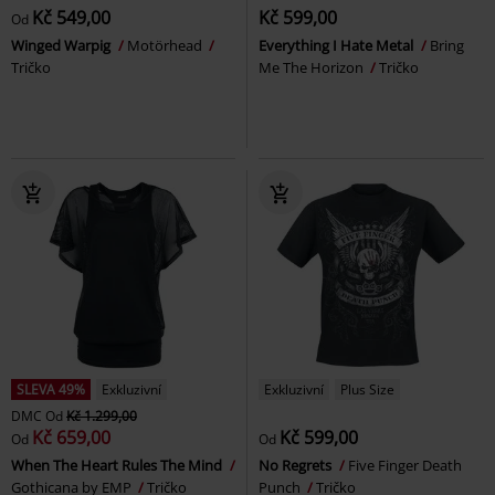
Kč 549,00
Kč 599,00
Od
Winged Warpig
Motörhead
Everything I Hate Metal
Bring
Tričko
Me The Horizon
Tričko
SLEVA 49%
Exkluzivní
Exkluzivní
Plus Size
DMC
Od
Kč 1.299,00
Kč 659,00
Kč 599,00
Od
Od
When The Heart Rules The Mind
No Regrets
Five Finger Death
Gothicana by EMP
Tričko
Punch
Tričko