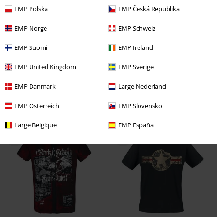
EMP Polska
EMP Česká Republika
EMP Norge
EMP Schweiz
%
Exkluzivní
EMP Suomi
EMP Ireland
Kč 679,00
Kč 577,00
Od
EMP United Kingdom
EMP Sverige
Bay Area Thrash Blackout
I Want Out
Helloween
Tričko
Testament
Tričko
EMP Danmark
Large Nederland
EMP Österreich
EMP Slovensko
Large Belgique
EMP España