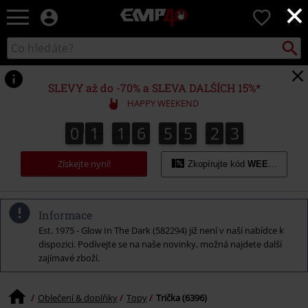
×
EMP
0
-
Hudba,
Vyhled
Katalog
TV
vyhledávání
filmy
&
SLEVY až do -70% a SLEVA DALŠÍCH 15%*
seriály,
HAPPY WEEKEND
Merch
pro
0
1
1
6
5
5
2
2
0
1
1
6
5
5
2
1
3
1
2
hráče,
Alternativní
Získejte nyní!
móda
Zkopírujte kód
WEEKEND
Informace
Est. 1975 - Glow In The Dark (582294) již není v naší nabídce k
dispozici. Podívejte se na naše novinky, možná najdete další
zajímavé zboží.
Oblečení & doplňky
Topy
Trička (6396)