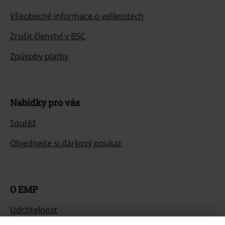
Všeobecné informace o velikostech
Zrušit členství v BSC
Způsoby platby
Nabídky pro vás
Soutěž
Objednejte si dárkový poukaz
O EMP
Udržitelnost