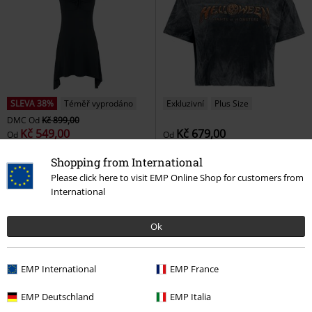
SLEVA 38%
Téměř vyprodáno
Exkluzivní
Plus Size
DMC
Od
Kč 899,00
Kč 549,00
Kč 679,00
Od
Od
You Really Got Me
Gothicana by
Monsters Logo
Helloween
Shopping from International
EMP
Tričko
Tričko
Please click here to visit EMP Online Shop for customers from
International
Ok
EMP International
EMP France
EMP Deutschland
EMP Italia