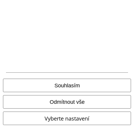
Doprava
Balíkovna
Balík Do ruky
EMP aplikaci
Stáhněte si novou EMP aplikaci zdarma a využijte všechny nové
funkce a výhody!
Souhlasím
Odmítnout vše
A Warner Music Group Company
Vyberte nastavení