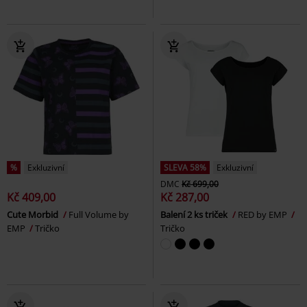
%
Exkluzivní
SLEVA 58%
Exkluzivní
DMC
Kč 699,00
Kč 409,00
Kč 287,00
Cute Morbid
Full Volume by
Balení 2 ks triček
RED by EMP
EMP
Tričko
Tričko