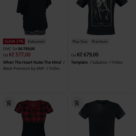
SLEVA 27%
Exkluzivní
Plus Size
Premium
DMC
Od
Kč 799,00
Kč 577,00
Kč 679,00
Od
Od
When The Heart Rules The Mind
Templars
Sabaton
Tričko
Black Premium by EMP
Tričko