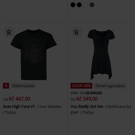
%
Efektní potisk
SLEVA 38%
Téměř vyprodáno
DMC
Od
Kč 899,00
Kč 467,00
Kč 549,00
Od
Od
Aces High Face V1
Iron Maiden
You Really Got Me
Gothicana by
Tričko
EMP
Tričko