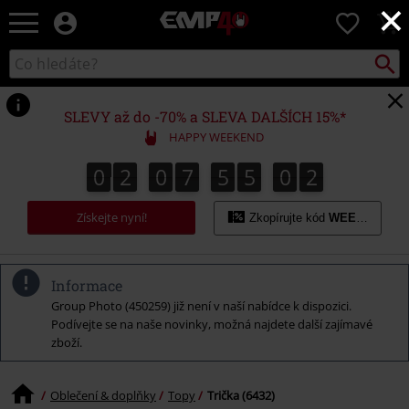
×
EMP
0
-
Hudba,
Vyhled
Katalog
TV
vyhledávání
filmy
&
SLEVY až do -70% a SLEVA DALŠÍCH 15%*
seriály,
HAPPY WEEKEND
Merch
pro
0
2
0
7
5
5
0
1
0
2
0
7
5
5
0
0
2
0
1
hráče,
Alternativní
Získejte nyní!
móda
Zkopírujte kód
WEEKEND
Informace
Group Photo (450259) již není v naší nabídce k dispozici.
Podívejte se na naše novinky, možná najdete další zajímavé
zboží.
Oblečení & doplňky
Topy
Trička (6432)