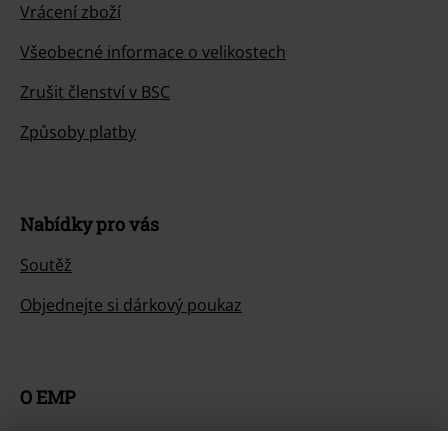
Vrácení zboží
Všeobecné informace o velikostech
Zrušit členství v BSC
Způsoby platby
Nabídky pro vás
Soutěž
Objednejte si dárkový poukaz
O EMP
Udržitelnost