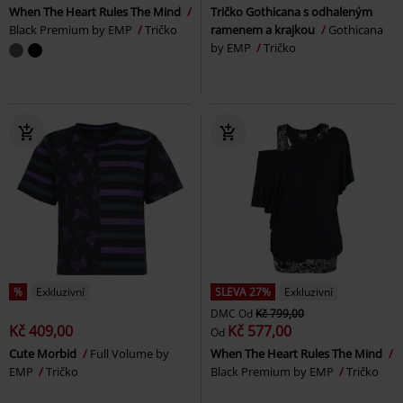
When The Heart Rules The Mind
Tričko Gothicana s odhaleným
Black Premium by EMP
Tričko
ramenem a krajkou
Gothicana
by EMP
Tričko
%
Exkluzivní
SLEVA 27%
Exkluzivní
DMC
Od
Kč 799,00
Kč 409,00
Kč 577,00
Od
Cute Morbid
Full Volume by
When The Heart Rules The Mind
EMP
Tričko
Black Premium by EMP
Tričko