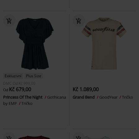
Exkluzivní
Plus Size
DMC
Od
Kč 999,00
Kč 679,00
Kč 1.089,00
Od
Princess Of The Night
Gothicana
Grand Bend
GoodYear
Tričko
by EMP
Tričko