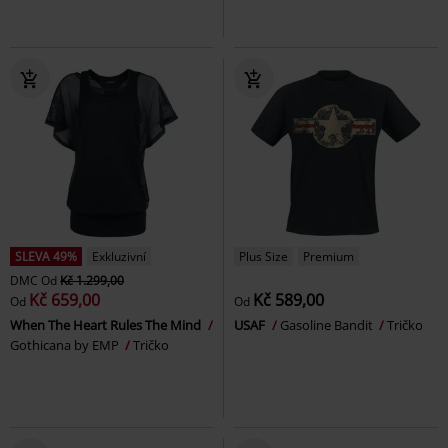
SLEVA 49%
Exkluzivní
Plus Size
Premium
DMC
Od
Kč 1.299,00
Kč 659,00
Kč 589,00
Od
Od
When The Heart Rules The Mind
USAF
Gasoline Bandit
Tričko
Gothicana by EMP
Tričko