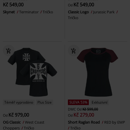
Kč 549,00
Kč 549,00
Od
Skynet
Terminator
Tričko
Classic Logo
Jurassic Park
Tričko
Téměř vyprodáno
Plus Size
SLEVA 53%
Exkluzivní
DMC
Od
Kč 599,00
Kč 979,00
Kč 279,00
Od
Od
OG Classic
West Coast
Short Raglan Road
RED by EMP
Choppers
Tričko
Tričko