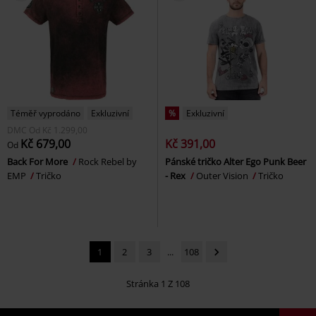
Téměř vyprodáno
Exkluzivní
%
Exkluzivní
DMC
Od
Kč 1.299,00
Kč 679,00
Kč 391,00
Od
Back For More
Rock Rebel by
Pánské tričko Alter Ego Punk Beer
EMP
Tričko
- Rex
Outer Vision
Tričko
1
2
3
...
108
Stránka 1 Z 108