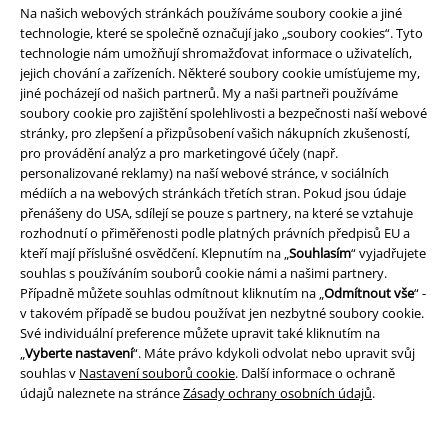
Na našich webových stránkách používáme soubory cookie a jiné
technologie, které se společně označují jako „soubory cookies“. Tyto
technologie nám umožňují shromažďovat informace o uživatelích,
jejich chování a zařízeních. Některé soubory cookie umísťujeme my,
jiné pocházejí od našich partnerů. My a naši partneři používáme
soubory cookie pro zajištění spolehlivosti a bezpečnosti naší webové
stránky, pro zlepšení a přizpůsobení vašich nákupních zkušeností,
pro provádění analýz a pro marketingové účely (např.
personalizované reklamy) na naší webové stránce, v sociálních
Staňte se součástí komunity!
médiích a na webových stránkách třetích stran. Pokud jsou údaje
přenášeny do USA, sdílejí se pouze s partnery, na které se vztahuje
rozhodnutí o přiměřenosti podle platných právních předpisů EU a
kteří mají příslušné osvědčení. Klepnutím na „
Souhlasím
“ vyjadřujete
souhlas s používáním souborů cookie námi a našimi partnery.
Případně můžete souhlas odmítnout kliknutím na „
Odmítnout vše
“ -
v takovém případě se budou používat jen nezbytné soubory cookie.
Své individuální preference můžete upravit také kliknutím na
„
Vyberte nastavení
“. Máte právo kdykoli odvolat nebo upravit svůj
souhlas v
Nastavení souborů cookie
. Další informace o ochraně
údajů naleznete na stránce
Zásady ochrany osobních údajů
.
Způsoby platby