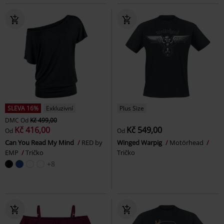
SLEVA 16%
Exkluzivní
Plus Size
DMC
Od
Kč 499,00
Kč 416,00
Kč 549,00
Od
Od
Can You Read My Mind
RED by
Winged Warpig
Motörhead
EMP
Tričko
Tričko
+8