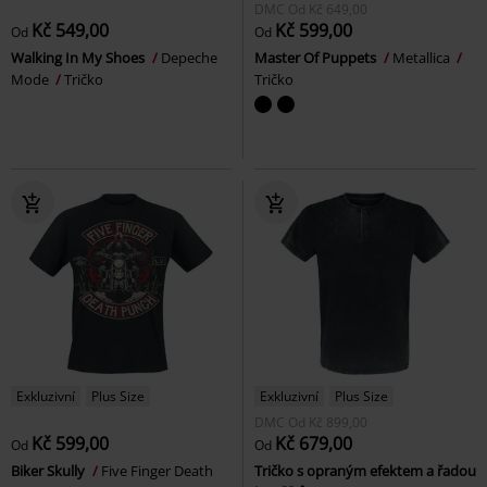
DMC
Od
Kč 649,00
Kč 549,00
Kč 599,00
Od
Od
Walking In My Shoes
Depeche
Master Of Puppets
Metallica
Mode
Tričko
Tričko
Exkluzivní
Plus Size
Exkluzivní
Plus Size
DMC
Od
Kč 899,00
Kč 599,00
Kč 679,00
Od
Od
Biker Skully
Five Finger Death
Tričko s opraným efektem a řadou