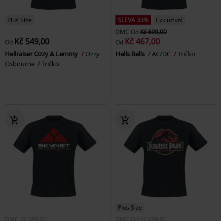
Plus Size
SLEVA 33%
Exkluzivní
DMC
Od
Kč 699,00
Kč 549,00
Kč 467,00
Od
Od
Hellraiser Ozzy & Lemmy
Ozzy
Hells Bells
AC/DC
Tričko
Osbourne
Tričko
Plus Size
DMC
Kč 599,00
DMC
Od
Kč 699,00