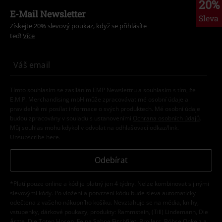
20%
E-Mail Newsletter
Sleva
Získejte 20% slevový poukaz, když se přihlásíte
teď!
Více
Tímto souhlasím se zasíláním EMP Newslettru a souhlasím s tím, že
E.M.P. Merchandising mbH může zpracovávat mé osobní údaje a
pravidelně mi posílat informace o svých produktech. Mé osobní údaje
budou zpracovány v souladu s ustanoveními
Ochrana osobních údajů
.
Můj souhlas mohu kdykoliv odvolat na odhlašovací odkaz/link.
Unsubscribe
here
.
Odebírat
*Platí pouze online a kód je platný jen 4 týdny. Nelze kombinovat s jinými
slevovými kódy. Po vložení a potvrzení kódu bude sleva automaticky
odečtena z vašeho nákupního košíku. Nevztahuje se na média, knihy,
vstupenky, dárkové poukazy, produkty: Rammstein, (Till) Lindemann, Die
Ärzte, Die Toten Hosen, Feine Sahne Fischfilet, Broilers, Böhse Onkelz a