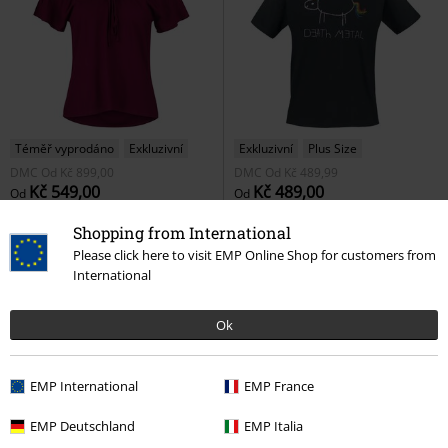
Téměř vyprodáno
Exkluzivní
Exkluzivní
Plus Size
DMC
Od
Kč 899,00
DMC
Od
Kč 489,99
Kč 549,00
Kč 489,00
Od
Od
Hang On Loose
RED by EMP
Death Metal Unicorn
Death
Shopping from International
Tričko
Metal Unicorn
Tričko
Please click here to visit EMP Online Shop for customers from
International
Ok
EMP International
EMP France
EMP Deutschland
EMP Italia