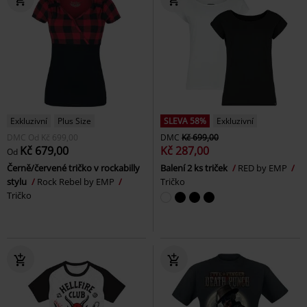
Exkluzivní
Plus Size
SLEVA 58%
Exkluzivní
DMC
Od
Kč 699,00
DMC
Kč 699,00
Kč 679,00
Kč 287,00
Od
Černě/červené tričko v rockabilly
Balení 2 ks triček
RED by EMP
stylu
Rock Rebel by EMP
Tričko
Tričko