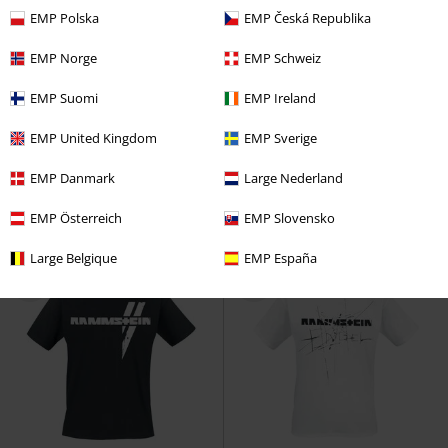
EMP Polska
EMP Česká Republika
EMP Norge
EMP Schweiz
Exkluzivní
Plus Size
%
Exkluzivní
EMP Suomi
EMP Ireland
DMC
Od
Kč 999,00
Kč 819,00
Kč 409,00
Od
EMP United Kingdom
EMP Sverige
EMP Signature Collection
Batik T-Shirt with Runes
Black
Metallica
Tričko
Premium by EMP
Tričko
EMP Danmark
Large Nederland
EMP Österreich
EMP Slovensko
Large Belgique
EMP España