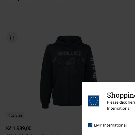
Shopping
Please click he
International
Plus Size
EMP International
Kč 1.989,00