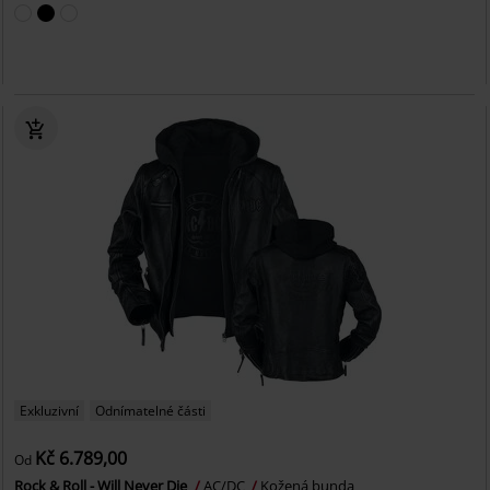
Exkluzivní
Odnímatelné části
Kč 6.789,00
Od
Rock & Roll - Will Never Die
AC/DC
Kožená bunda