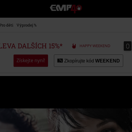
EMP
-
Hudba,
TV
Pro děti
Výprodej %
filmy
&
seriály,
0
0
SLEVA DALŠÍCH 15%*
HAPPY WEEKEND
Merch
pro
hráče,
Získejte nyní!
Zkopírujte kód
WEEKEND
Alternativní
móda