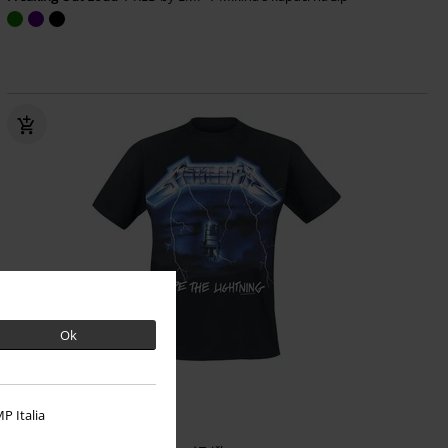
Ok
Plus Size
P Italia
Kč 599,00
Od