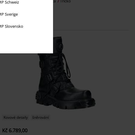
Ride The Lightning
Metallica
Tričko
P Schweiz
P Sverige
P Slovensko
Kovové detaily
šněrování
Kč 6.789,00