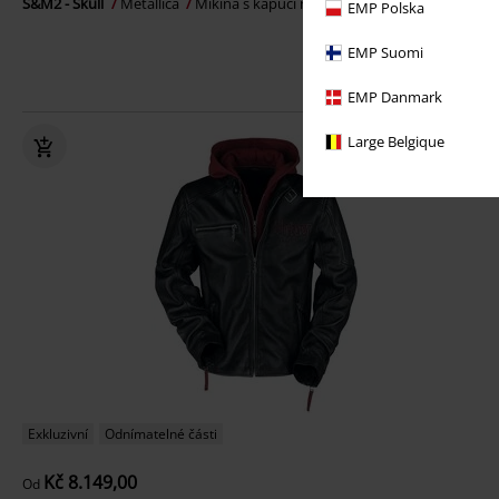
S&M2 - Skull
Metallica
Mikina s kapucí na zip
EMP Polska
EMP Suomi
EMP Danmark
Large Belgique
Exkluzivní
Odnímatelné části
Kč 8.149,00
Od