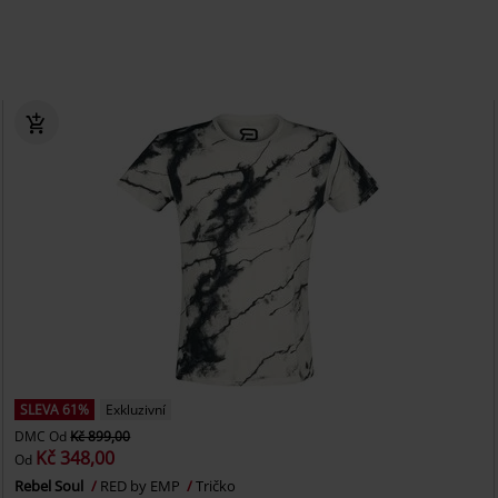
SLEVA 61%
Exkluzivní
DMC
Od
Kč 899,00
Kč 348,00
Od
Rebel Soul
RED by EMP
Tričko