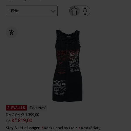
SLEVA 41%
Exkluzivní
DMC
Od
Kč 1.399,00
Kč 819,00
Od
Stay A Little Longer
Rock Rebel by EMP
Krátké šaty