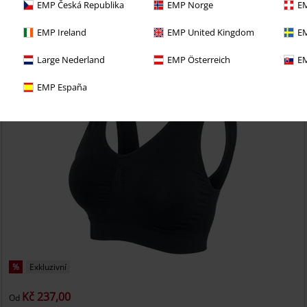
Thunder Road
Rock Rebel by EMP
Boty
EMP Česká Republika
EMP Norge
EM
EMP Ireland
EMP United Kingdom
EM
Large Nederland
EMP Österreich
EM
EMP España
%
Exkluzivní
Kč 237,00
Od