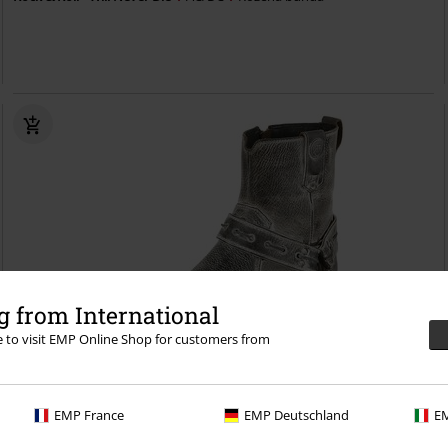
 from International
re to visit EMP Online Shop for customers from
Exkluzivní
Kovové detaily
DMC
Kč 3.699,00
EMP France
EMP Deutschland
EM
Kč 2.719,00