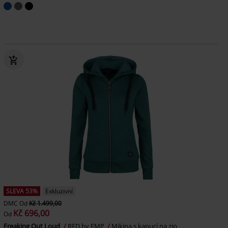
SLEVA 53%
Exkluzivní
DMC
Od
Kč 1.499,00
Kč 696,00
Od
Freaking Out Loud
RED by EMP
Mikina s kapucí na zip