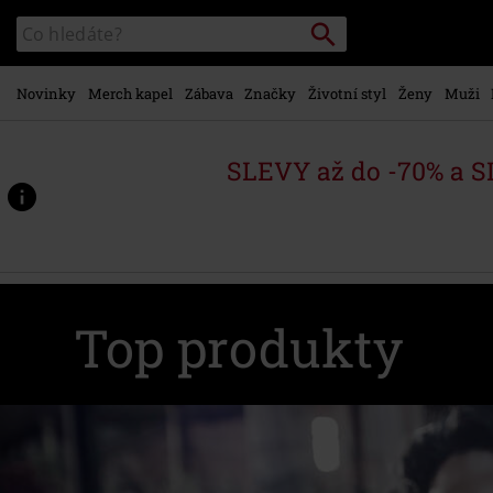
Přejít k
Vyhledávání
Katalog
hlavnímu
vyhledávání
obsahu
Novinky
Merch kapel
Zábava
Značky
Životní styl
Ženy
Muži
SLEVY až do -70% a 
Top produkty