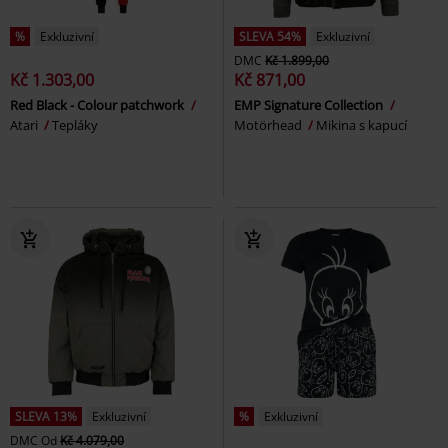
%
Exkluzivní
SLEVA 54%
Exkluzivní
DMC
Kč 1.899,00
Kč 1.303,00
Kč 871,00
Red Black - Colour patchwork
EMP Signature Collection
Atari
Tepláky
Motörhead
Mikina s kapucí
SLEVA 13%
Exkluzivní
%
Exkluzivní
DMC
Od
Kč 4.079,00