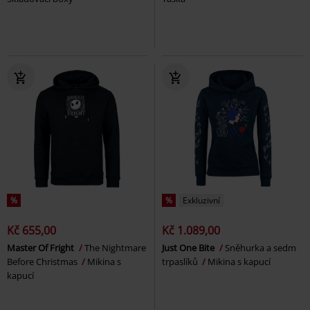
%
%
Exkluzivní
Kč 655,00
Kč 1.089,00
Master Of Fright
The Nightmare
Just One Bite
Sněhurka a sedm
Before Christmas
Mikina s
trpaslíků
Mikina s kapucí
kapucí