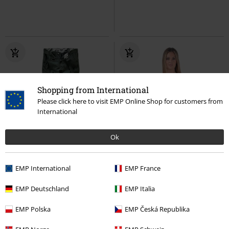
Shopping from International
Please click here to visit EMP Online Shop for customers from
International
Ok
SLEVA 35%
Téměř vyprodáno
%
Téměř vyprodáno
DMC
Od
Kč 1.799,00
Kč 1.169,00
Kč 519,00
Od
EMP International
EMP France
Army Vintage Trousers
Black
Dámské tričko Nine Lives Couple -
Premium by EMP
Cargo kalhoty
Marilyn
Outer Vision
Tričko
EMP Deutschland
EMP Italia
EMP Polska
EMP Česká Republika