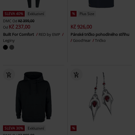
SLEVA 40%
Exkluzivní
%
Plus Size
DMC
Od
Kč 399,00
Kč 237,00
Kč 926,00
Od
Built For Comfort
RED by EMP
Pánské tričko pohodlného střihu
Legíny
GoodYear
Tričko
SLEVA 30%
Exkluzivní
%