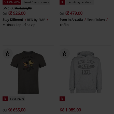
SLEVA 28%
Téměř vyprodáno
%
Téměř vyprodáno
DMC
Od
Kč 1.299,00
Kč 926,00
Kč 479,00
Od
Od
Stay Different
RED by EMP
Even In Arcadia
Sleep Token
Mikina s kapucí na zip
Tričko
%
Exkluzivní
%
Kč 655,00
Kč 1.089,00
Od