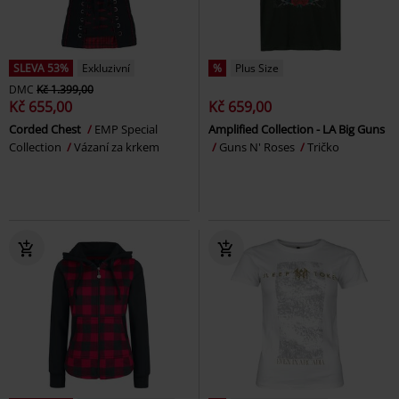
SLEVA 53%
Exkluzivní
%
Plus Size
DMC
Kč 1.399,00
Kč 655,00
Kč 659,00
Corded Chest
EMP Special
Amplified Collection - LA Big Guns
Collection
Vázaní za krkem
Guns N' Roses
Tričko