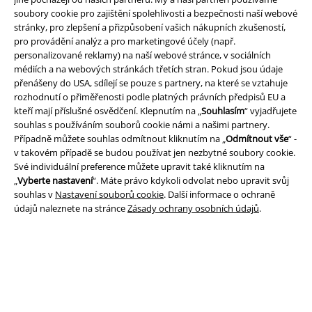
soubory cookie pro zajištění spolehlivosti a bezpečnosti naší webové
stránky, pro zlepšení a přizpůsobení vašich nákupních zkušeností,
pro provádění analýz a pro marketingové účely (např.
personalizované reklamy) na naší webové stránce, v sociálních
médiích a na webových stránkách třetích stran. Pokud jsou údaje
Právní informace
přenášeny do USA, sdílejí se pouze s partnery, na které se vztahuje
rozhodnutí o přiměřenosti podle platných právních předpisů EU a
Podmínky
kteří mají příslušné osvědčení. Klepnutím na „
Souhlasím
“ vyjadřujete
souhlas s používáním souborů cookie námi a našimi partnery.
Prohlášení
Případně můžete souhlas odmítnout kliknutím na „
Odmítnout vše
“ -
v takovém případě se budou používat jen nezbytné soubory cookie.
Své individuální preference můžete upravit také kliknutím na
Ochrana osobních údajů
„
Vyberte nastavení
“. Máte právo kdykoli odvolat nebo upravit svůj
souhlas v
Nastavení souborů cookie
. Další informace o ochraně
Likvidace odpadu a ochrana životního prostředí
údajů naleznete na stránce
Zásady ochrany osobních údajů
.
Prohlášení o shodě
Informace o přístupnosti
Nastavení souborů cookie