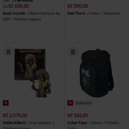
DMC
Od
Kč 999,00
Kč 696,00
Kč 900,00
Od
Basic Hoodie
Black Premium by
Red Thorn
Krikor
Náušnice
EMP
Mikina s kapucí
%
%
Exkluzivní
Kč 2.579,00
Kč 543,00
Eddie (Killers)
Iron Maiden
Cyber Papa
Ghost
Chladící
Skladovací boxy
Taška