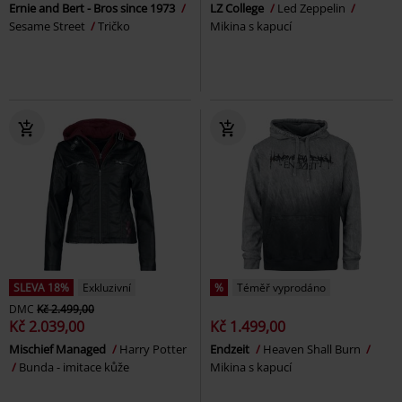
Ernie and Bert - Bros since 1973
LZ College
Led Zeppelin
Sesame Street
Tričko
Mikina s kapucí
SLEVA 18%
Exkluzivní
%
Téměř vyprodáno
DMC
Kč 2.499,00
Kč 2.039,00
Kč 1.499,00
Mischief Managed
Harry Potter
Endzeit
Heaven Shall Burn
Bunda - imitace kůže
Mikina s kapucí