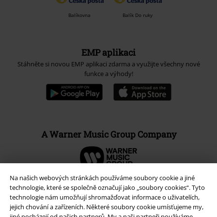
Balíkovna
Balík Do ruky
EMP aplikaci
Stáhněte si novou EMP aplikaci zdarma a využijte všechny nové
funkce a výhody!
A Warner Music Group Company
Na našich webových stránkách používáme soubory cookie a jiné
technologie, které se společně označují jako „soubory cookies“. Tyto
technologie nám umožňují shromažďovat informace o uživatelích,
jejich chování a zařízeních. Některé soubory cookie umísťujeme my,
jiné pocházejí od našich partnerů. My a naši partneři používáme