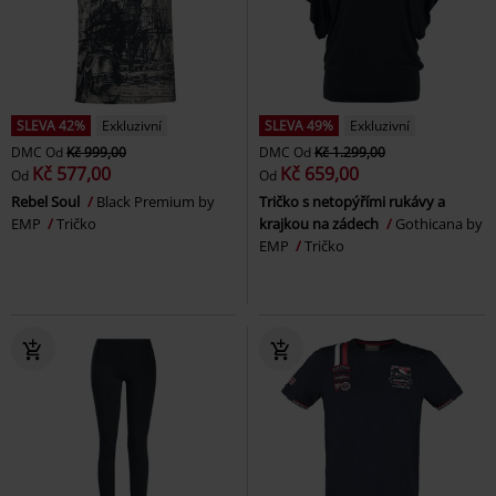
SLEVA 42%
Exkluzivní
SLEVA 49%
Exkluzivní
DMC
Od
Kč 999,00
DMC
Od
Kč 1.299,00
Kč 577,00
Kč 659,00
Od
Od
Rebel Soul
Black Premium by
Tričko s netopýřími rukávy a
EMP
Tričko
krajkou na zádech
Gothicana by
EMP
Tričko