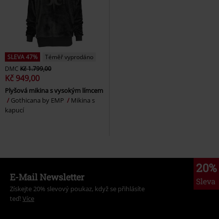
SLEVA 47%
Téměř vyprodáno
DMC
Kč 1.799,00
Kč 949,00
Plyšová mikina s vysokým límcem
Gothicana by EMP
Mikina s
kapucí
20%
E-Mail Newsletter
Sleva
Získejte 20% slevový poukaz, když se přihlásíte
teď!
Více