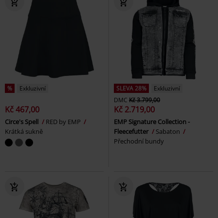
%
Exkluzivní
SLEVA 28%
Exkluzivní
DMC
Kč 3.799,00
Kč 467,00
Kč 2.719,00
Circe's Spell
RED by EMP
EMP Signature Collection -
Krátká sukně
Fleecefutter
Sabaton
Přechodní bundy