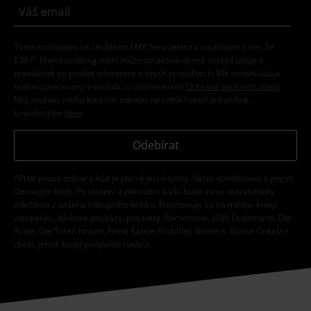
Tímto souhlasím se zasíláním EMP Newslettru a souhlasím s tím, že
E.M.P. Merchandising mbH může zpracovávat mé osobní údaje a
pravidelně mi posílat informace o svých produktech. Mé osobní údaje
budou zpracovány v souladu s ustanoveními
Ochrana osobních údajů
.
Můj souhlas mohu kdykoliv odvolat na odhlašovací odkaz/link.
Unsubscribe
here
.
Odebírat
*Platí pouze online a kód je platný jen 4 týdny. Nelze kombinovat s jinými
slevovými kódy. Po vložení a potvrzení kódu bude sleva automaticky
odečtena z vašeho nákupního košíku. Nevztahuje se na média, knihy,
vstupenky, dárkové poukazy, produkty: Rammstein, (Till) Lindemann, Die
Ärzte, Die Toten Hosen, Feine Sahne Fischfilet, Broilers, Böhse Onkelz a
zboží, jehož koupí podpoříte nadaci.