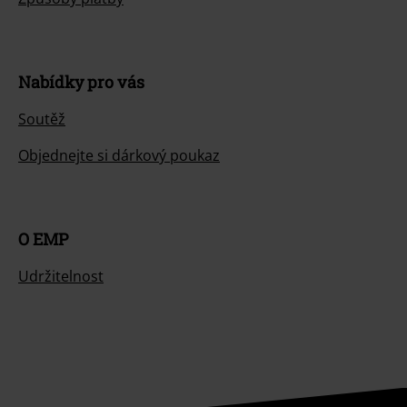
Nabídky pro vás
Soutěž
Objednejte si dárkový poukaz
O EMP
Udržitelnost