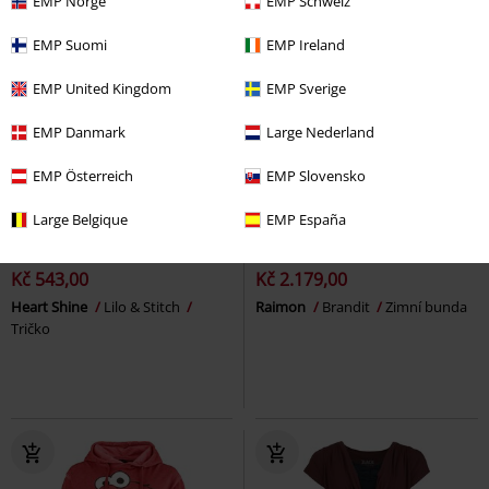
EMP Norge
EMP Schweiz
EMP Suomi
EMP Ireland
EMP United Kingdom
EMP Sverige
EMP Danmark
Large Nederland
EMP Österreich
EMP Slovensko
Large Belgique
EMP España
%
Exkluzivní
%
Téměř vyprodáno
Kč 543,00
Kč 2.179,00
Heart Shine
Lilo & Stitch
Raimon
Brandit
Zimní bunda
Tričko