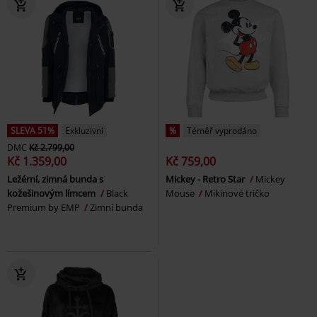
SLEVA 51%
Exkluzivní
%
Téměř vyprodáno
DMC
Kč 2.799,00
Kč 1.359,00
Kč 759,00
Ležérní, zimná bunda s
Mickey - Retro Star
Mickey
kožešinovým límcem
Black
Mouse
Mikinové tričko
Premium by EMP
Zimní bunda