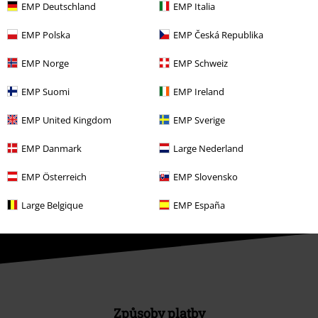
EMP Deutschland
EMP Italia
Udržitelnost
EMP Polska
EMP Česká Republika
EMP Norge
EMP Schweiz
EMP Suomi
EMP Ireland
EMP United Kingdom
EMP Sverige
EMP Danmark
Large Nederland
Staňte se součástí komunity!
EMP Österreich
EMP Slovensko
Large Belgique
EMP España
Způsoby platby