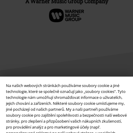
A Warner Music Group Company
Na našich webových stránkách používáme soubory cookie a jiné
Právní informace
technologie, které se společně označují jako „soubory cookies“. Tyto
technologie nám umožňují shromažďovat informace o uživatelích,
Podmínky
jejich chování a zařízeních. Některé soubory cookie umísťujeme my,
jiné pocházejí od našich partnerů. My a naši partneři používáme
Prohlášení
soubory cookie pro zajištění spolehlivosti a bezpečnosti naší webové
stránky, pro zlepšení a přizpůsobení vašich nákupních zkušeností,
Ochrana osobních údajů
pro provádění analýz a pro marketingové účely (např.