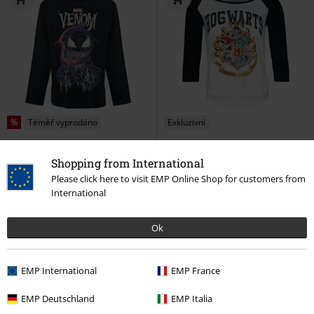
%
Téměř vyprodáno
Exkluzivní
Kč 439,00
Kč 549,00
Shopping from International
Venom Grin
Venom (Marvel)
Hogwarts - Grunge Style
Harry
Please click here to visit EMP Online Shop for customers from
Tričko s dlouhým rukávem
Potter
Tričko s dlouhým
International
rukávem
Ok
EMP International
EMP France
EMP Deutschland
EMP Italia