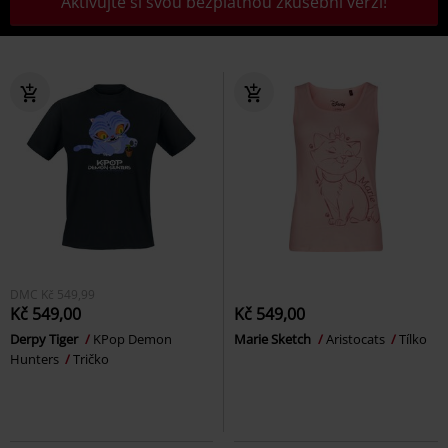
Aktivujte si svou bezplatnou zkušební verzi!
DMC
Kč 549,99
Kč 549,00
Kč 549,00
Derpy Tiger
KPop Demon
Marie Sketch
Aristocats
Tílko
Hunters
Tričko