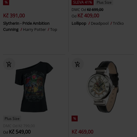
%
SLEVA 41%
Plus Size
DMC
Od
Kč 699,00
Kč 391,00
Kč 409,00
Od
Slytherin - Pride Ambition
Lollipop
Deadpool
Tričko
Cunning
Harry Potter
Top
Plus Size
%
DMC
Od
Kč 799,00
Kč 549,00
Kč 469,00
Od