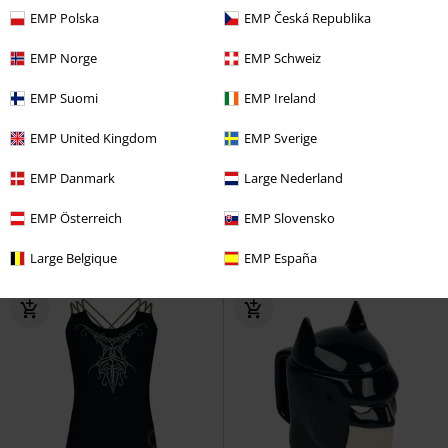
EMP Polska
EMP Česká Republika
EMP Norge
EMP Schweiz
EMP Suomi
EMP Ireland
%
%
EMP United Kingdom
EMP Sverige
Kč 439,00
Kč 439,00
Marvel Character
Marvel
Monkey D. Luffy - Cosplay
One
EMP Danmark
Large Nederland
Tričko
Piece
Klobouk
EMP Österreich
EMP Slovensko
Large Belgique
EMP España