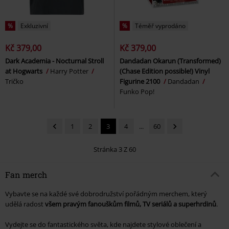
%
Exkluzivní
%
Téměř vyprodáno
Kč 379,00
Kč 379,00
Dark Academia - Nocturnal Stroll
Dandadan Okarun (Transformed)
at Hogwarts
Harry Potter
(Chase Edition possible!) Vinyl
Tričko
Figurine 2100
Dandadan
Funko Pop!
1
2
3
4
...
60
Stránka 3 Z 60
Fan merch
Vybavte se na každé své dobrodružství pořádným merchem, který
udělá radost
všem pravým fanouškům filmů, TV seriálů a superhrdinů
.
Vydejte se do fantastického světa, kde najdete stylové oblečení a