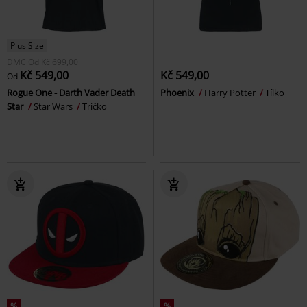
Plus Size
DMC
Od
Kč 699,00
Kč 549,00
Kč 549,00
Od
Rogue One - Darth Vader Death
Phoenix
Harry Potter
Tílko
Star
Star Wars
Tričko
%
%