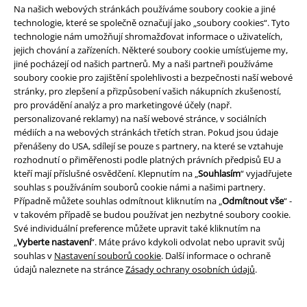
Na našich webových stránkách používáme soubory cookie a jiné
Záleží nám také na ekologii. Proto u nás najdete i speciální sekci s trvale
technologie, které se společně označují jako „soubory cookies“. Tyto
udržitelným oblečením, které splňuje standardy zdravotně nezávadné
technologie nám umožňují shromažďovat informace o uživatelích,
výroby, nejvyšší kvality a bezpečnosti pro životní prostředí.
jejich chování a zařízeních. Některé soubory cookie umísťujeme my,
jiné pocházejí od našich partnerů. My a naši partneři používáme
Filmy, filmové série & TV seriály: Kvalitní a originální merch pro
soubory cookie pro zajištění spolehlivosti a bezpečnosti naší webové
všechny fanoušky
stránky, pro zlepšení a přizpůsobení vašich nákupních zkušeností,
pro provádění analýz a pro marketingové účely (např.
Některé filmy a filmové série jsou s námi už po desetiletí a stále si drží
personalizované reklamy) na naší webové stránce, v sociálních
naši přízeň. Neustále také dorůstá nová generace fanoušků, která tyto
médiích a na webových stránkách třetích stran. Pokud jsou údaje
série objevuje.
přenášeny do USA, sdílejí se pouze s partnery, na které se vztahuje
rozhodnutí o přiměřenosti podle platných právních předpisů EU a
Na EMP najdete originální merch těch nejoblíbenějších filmových sérií
kteří mají příslušné osvědčení. Klepnutím na „
Souhlasím
“ vyjadřujete
jako jsou
Harry Potter
,
Star Wars
nebo
Pán prstenů
.
souhlas s používáním souborů cookie námi a našimi partnery.
Případně můžete souhlas odmítnout kliknutím na „
Odmítnout vše
“ -
Originální Harry Potter merch: Trička, mikiny, kouzelné hůlky a
v takovém případě se budou používat jen nezbytné soubory cookie.
další doplňky pro fanoušky
Své individuální preference můžete upravit také kliknutím na
„
Vyberte nastavení
“. Máte právo kdykoli odvolat nebo upravit svůj
Jednoznačně největší oblibě se stále těší fan
merch pro fanoušky
souhlas v
Nastavení souborů cookie
. Další informace o ochraně
Harryho Pottera
. série o brýlatém čaroději stále nachází nové fanoušky
údajů naleznete na stránce
Zásady ochrany osobních údajů
.
a ti staří jsou mu stále věrní.