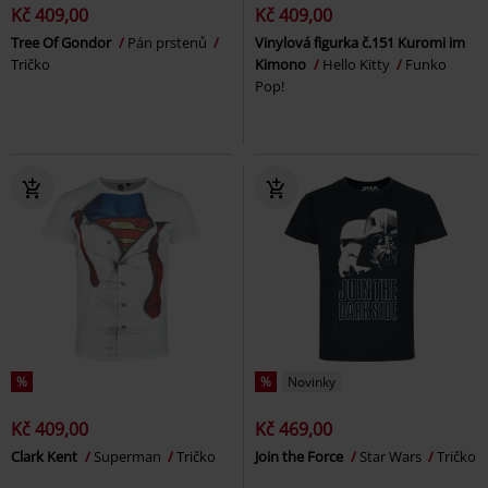
Kč 409,00
Kč 409,00
Tree Of Gondor
Pán prstenů
Vinylová figurka č.151 Kuromi im
Tričko
Kimono
Hello Kitty
Funko
Pop!
%
%
Novinky
Kč 409,00
Kč 469,00
Clark Kent
Superman
Tričko
Join the Force
Star Wars
Tričko