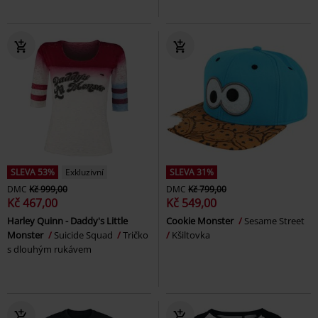
SLEVA 53%
Exkluzivní
SLEVA 31%
DMC
Kč 999,00
DMC
Kč 799,00
Kč 467,00
Kč 549,00
Harley Quinn - Daddy's Little
Cookie Monster
Sesame Street
Monster
Suicide Squad
Tričko
Kšiltovka
s dlouhým rukávem