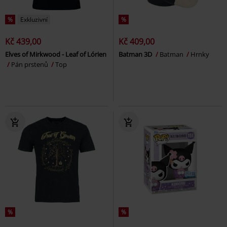
%
Exkluzivní
%
Kč 439,00
Kč 409,00
Elves of Mirkwood - Leaf of Lórien
Batman 3D
Batman
Hrnky
Pán prstenů
Top
%
%