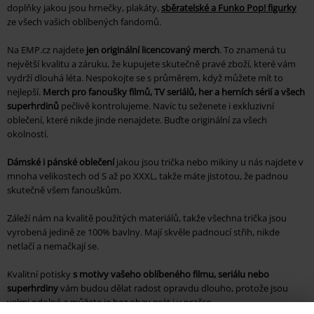
doplňky jakou jsou hrnečky, plakáty,
sběratelské a Funko Pop! figurky
ze všech vašich oblíbených fandomů.
Na EMP.cz najdete
jen originální licencovaný merch
. To znamená tu
největší kvalitu a záruku, že kupujete skutečně pravé zboží, které vám
vydrží dlouhá léta. Nespokojte se s průměrem, když můžete mít to
nejlepší.
Merch pro fanoušky filmů, TV seriálů, her a herních sérií a všech
superhrdinů
pečlivě kontrolujeme. Navíc tu seženete i exkluzivní
oblečení, které nikde jinde nenajdete. Buďte originální za všech
okolností.
Dámské i pánské oblečení
jakou jsou trička nebo mikiny u nás najdete v
mnoha velikostech od S až po XXXL, takže máte jistotou, že padnou
skutečně všem fanouškům.
Záleží nám na kvalitě použitých materiálů, takže všechna trička jsou
vyrobená jedině ze 100% bavlny. Mají skvěle padnoucí střih, nikde
netlačí a nemačkají se.
Kvalitní potisky
s motivy vašeho oblíbeného filmu, seriálu nebo
superhrdiny
vám budou dělat radost opravdu dlouho, protože jsou
velmi odolné a můžete je bez obav prát i v pračce.