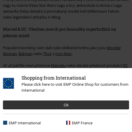
ságy tu máme třeba Star Wars Lego a hry. Jednoduše si doma z Lega
sestavíte třeba detailní a promakaný model lodi Millennium Falcon
nebo legendární stíhačku X-Wing.
Marvel & DC: Všechen merch pro fanoušky superhrdinů na
jednom místě
Populární komiksy nám dali naše oblíbené hrdiny jako jsou
Wonder
Woman
,
Batman
nebo
Thor
a
Iron Man
.
Ať už patříte mezi příznivce
Marvelu
nebo dáváte přednost produkci
DC
Comics
, tady
najdete jen originální licencovaný merch pro fanoušky
Shopping from International
všech oblíbených superhrdinů a padouchů.
Please click here to visit EMP Online Shop for customers from
Kromě skvěle padnoucího oblečení prozkoumejte také další kategorie,
International
kde najdete třeba originální keramické
Marvel hrnky
. Ty jsou navíc
ideální i jako skvělý dárek pro všechny komiksové a filmové nadšence.
Ok
Malé i velké fanoušky
potěší také
plakáty
, peněženky nebo třeba na
stylové a originální
hodinky
.
EMP International
EMP France
Vaši sbírku taky doplní sběratelské akční a
Funko Pop figurky
, kde si