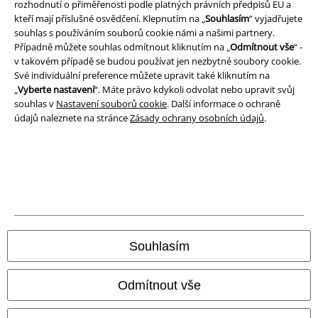
rozhodnutí o přiměřenosti podle platných právních předpisů EU a
Likvidace odpadu a ochrana životního prostředí
kteří mají příslušné osvědčení. Klepnutím na „
Souhlasím
“ vyjadřujete
souhlas s používáním souborů cookie námi a našimi partnery.
Prohlášení o shodě
Případně můžete souhlas odmítnout kliknutím na „
Odmítnout vše
“ -
v takovém případě se budou používat jen nezbytné soubory cookie.
Informace o přístupnosti
Své individuální preference můžete upravit také kliknutím na
„
Vyberte nastavení
“. Máte právo kdykoli odvolat nebo upravit svůj
souhlas v
Nastavení souborů cookie
. Další informace o ochraně
Nastavení souborů cookie
údajů naleznete na stránce
Zásady ochrany osobních údajů
.
Odstoupení od smlouvy
Všechny ceny jsou včetně DPH, bez
poštovného a balného
© 1986-2026 EMP Merchandising
Souhlasím
Naše online obchody
Odmítnout vše
EMP International