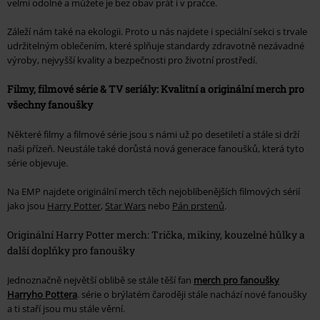
velmi odolné a můžete je bez obav prát i v pračce.
Záleží nám také na ekologii. Proto u nás najdete i speciální sekci s trvale
udržitelným oblečením, které splňuje standardy zdravotně nezávadné
výroby, nejvyšší kvality a bezpečnosti pro životní prostředí.
Filmy, filmové série & TV seriály: Kvalitní a originální merch pro
všechny fanoušky
Některé filmy a filmové série jsou s námi už po desetiletí a stále si drží
naši přízeň. Neustále také dorůstá nová generace fanoušků, která tyto
série objevuje.
Na EMP najdete originální merch těch nejoblíbenějších filmových sérií
jako jsou
Harry Potter
,
Star Wars
nebo
Pán prstenů
.
Originální Harry Potter merch: Trička, mikiny, kouzelné hůlky a
další doplňky pro fanoušky
Jednoznačně největší oblibě se stále těší fan
merch pro fanoušky
Harryho Pottera
. série o brýlatém čaroději stále nachází nové fanoušky
a ti staří jsou mu stále věrní.