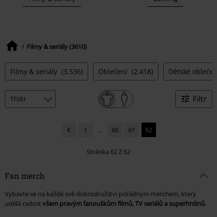
Filmy & seriály (3610)
Filmy & seriály
(3.536)
Oblečení
(2.418)
Dětské obleče
Filtr
1
...
60
61
62
Stránka 62 Z 62
Fan merch
Vybavte se na každé své dobrodružství pořádným merchem, který
udělá radost
všem pravým fanouškům filmů, TV seriálů a superhrdinů
.