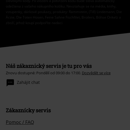
slevovými kódy. Po vložení a potvrzení kódu bude sleva automaticky
odečtena z vašeho nákupního košíku. Nevztahuje se na média, knihy,
vstupenky, dárkové poukazy, produkty: Rammstein, (Till) Lindemann, Die
Ärzte, Die Toten Hosen, Feine Sahne Fischfilet, Broilers, Böhse Onkelz a
zboží, jehož koupí podpoříte nadaci.
Náš zákaznický servis je tu pro vás
Znovu dostupné: Pondělí od 09:00 do 17:00.
Dozvědět se více
Zahájit chat
Zákaznícky servis
Pomoc / FAQ