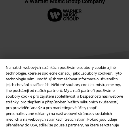
A Warner Music Group Company
Na našich webových stránkách používáme soubory cookie a jiné
technologie, které se společně označují jako „soubory cookies“. Tyto
technologie nám umožňují shromažďovat informace o uživatelích,
Právní informace
jejich chování a zařízeních. Některé soubory cookie umísťujeme my,
jiné pocházejí od našich partnerů. My a naši partneři používáme
Podmínky
soubory cookie pro zajištění spolehlivosti a bezpečnosti naší webové
stránky, pro zlepšení a přizpůsobení vašich nákupních zkušeností,
Prohlášení
pro provádění analýz a pro marketingové účely (např.
personalizované reklamy) na naší webové stránce, v sociálních
médiích a na webových stránkách třetích stran. Pokud jsou údaje
Ochrana osobních údajů
přenášeny do USA, sdílejí se pouze s partnery, na které se vztahuje