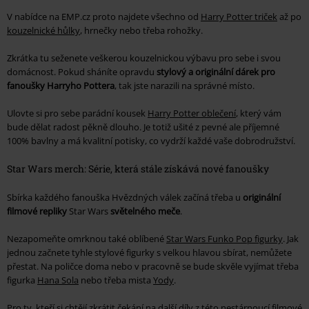
V nabídce na EMP.cz proto najdete všechno od
Harry Potter triček
až po
kouzelnické hůlky
, hrnečky nebo třeba rohožky.
Zkrátka tu seženete veškerou kouzelnickou výbavu pro sebe i svou
domácnost. Pokud sháníte opravdu
stylový a originální dárek pro
fanoušky Harryho Pottera
, tak jste narazili na správné místo.
Ulovte si pro sebe parádní kousek
Harry Potter oblečení
, který vám
bude dělat radost pěkně dlouho. Je totiž ušité z pevné ale příjemné
100% bavlny a má kvalitní potisky, co vydrží každé vaše dobrodružství.
Star Wars merch: Série, která stále získává nové fanoušky
Sbírka každého fanouška Hvězdných válek začíná třeba u
originální
filmové repliky
Star Wars
světelného meče
.
Nezapomeňte omrknou také oblíbené
Star Wars Funko Pop figurky
. Jak
jednou začnete tyhle stylové figurky s velkou hlavou sbírat, nemůžete
přestat. Na poličce doma nebo v pracovně se bude skvěle vyjímat třeba
figurka
Hana Sola
nebo třeba mista
Yody
.
Pro ty, kteří si chtějí zkrátit čekání na další díly z této nestárnoucí filmové