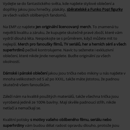
Vydejte se do fantastického světa, kde najdete stylové oblečení a
doplňky jakou jsou hrnečky, plakáty,
sběratelské a Funko Pop! figurky
ze všech vašich oblíbených fandomů.
Na EMP.cz najdete
jen originální licencovaný merch
. To znamená tu
největší kvalitu a záruku, že kupujete skutečně pravé zboží, které vám
vydrží dlouhá léta. Nespokojte se s průměrem, když můžete mít to
nejlepší.
Merch pro fanoušky filmů, TV seriálů, her a herních sérií a všech
superhrdinů
pečlivě kontrolujeme. Navíc tu seženete i exkluzivní
oblečení, které nikde jinde nenajdete. Buďte originální za všech
okolností.
Dámské i pánské oblečení
jakou jsou trička nebo mikiny u nás najdete v
mnoha velikostech od S až po XXXL, takže máte jistotou, že padnou
skutečně všem fanouškům.
Záleží nám na kvalitě použitých materiálů, takže všechna trička jsou
vyrobená jedině ze 100% bavlny. Mají skvěle padnoucí střih, nikde
netlačí a nemačkají se.
Kvalitní potisky
s motivy vašeho oblíbeného filmu, seriálu nebo
superhrdiny
vám budou dělat radost opravdu dlouho, protože jsou